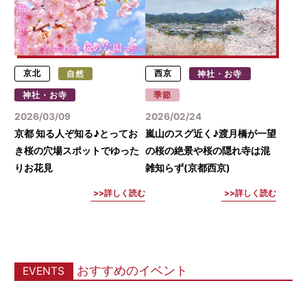
京北
自然
西京
神社・お寺
神社・お寺
季節
2026/03/09
2026/02/24
京都 知る人ぞ知る♪とってお
嵐山のスグ近く♪渡月橋が一望
き桜の穴場スポットでゆった
の桜の絶景や桜の隠れ寺は混
りお花見
雑知らず(京都西京)
詳しく読む
詳しく読む
おすすめのイベント
EVENTS