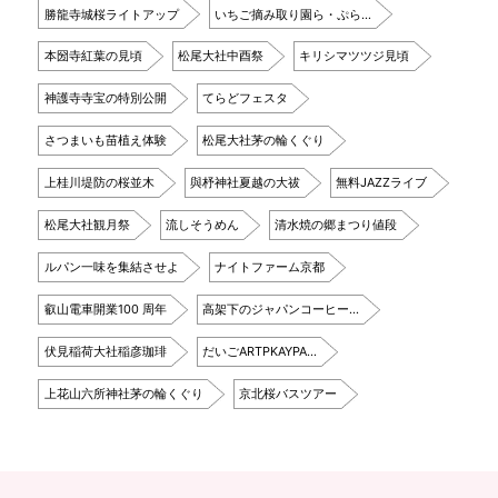
勝龍寺城桜ライトアップ
いちご摘み取り園ら・ぷら…
本圀寺紅葉の見頃
松尾大社中酉祭
キリシマツツジ見頃
神護寺寺宝の特別公開
てらどフェスタ
さつまいも苗植え体験
松尾大社茅の輪くぐり
上桂川堤防の桜並木
與杼神社夏越の大祓
無料JAZZライブ
松尾大社観月祭
流しそうめん
清水焼の郷まつり値段
ルパン一味を集結させよ
ナイトファーム京都
叡山電車開業100 周年
高架下のジャパンコーヒー…
伏見稲荷大社稲彦珈琲
だいごARTPKAYPA…
上花山六所神社茅の輪くぐり
京北桜バスツアー