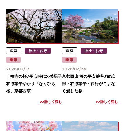
西京
神社・お寺
西京
神社・お寺
季節
季節
2026/02/17
2026/02/24
十輪寺の桜♪平安時代の美男子
京都西山 桜の平安絵巻♪紫式
在原業平ゆかり「なりひら
部・在原業平・西行がこよな
桜」京都西京
く愛した桜
詳しく読む
詳しく読む