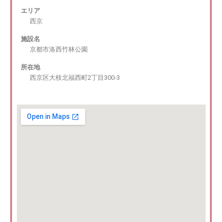
エリア
西京
施設名
京都市洛西竹林公園
所在地
西京区大枝北福西町2丁目300-3