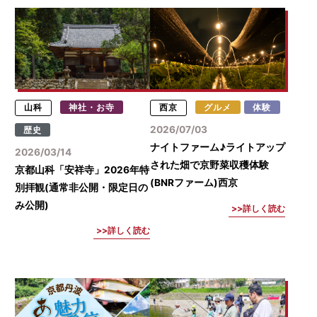
山科
神社・お寺
西京
グルメ
体験
2026/07/03
歴史
ナイトファーム♪ライトアップ
2026/03/14
された畑で京野菜収穫体験
京都山科「安祥寺」2026年特
(BNRファーム)西京
別拝観(通常非公開・限定日の
み公開)
詳しく読む
詳しく読む