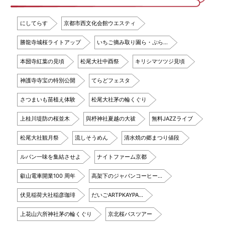
にしてらす
京都市西文化会館ウエスティ
勝龍寺城桜ライトアップ
いちご摘み取り園ら・ぷら…
本圀寺紅葉の見頃
松尾大社中酉祭
キリシマツツジ見頃
神護寺寺宝の特別公開
てらどフェスタ
さつまいも苗植え体験
松尾大社茅の輪くぐり
上桂川堤防の桜並木
與杼神社夏越の大祓
無料JAZZライブ
松尾大社観月祭
流しそうめん
清水焼の郷まつり値段
ルパン一味を集結させよ
ナイトファーム京都
叡山電車開業100 周年
高架下のジャパンコーヒー…
伏見稲荷大社稲彦珈琲
だいごARTPKAYPA…
上花山六所神社茅の輪くぐり
京北桜バスツアー