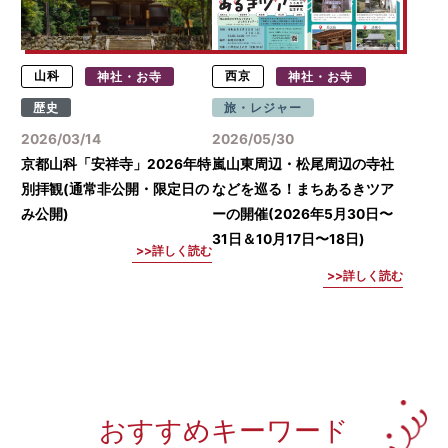
山科
神社・お寺
西京
神社・お寺
歴史
旅・レジャー
2026/03/14
2026/05/30
京都山科「安祥寺」2026年特
嵐山東周辺・松尾周辺の寺社
別拝観(通常非公開・限定日の
などを巡る！まちあるきツア
み公開)
ーの開催(2026年5月30日〜
31日＆10月17日〜18日)
詳しく読む
詳しく読む
おすすめキーワード