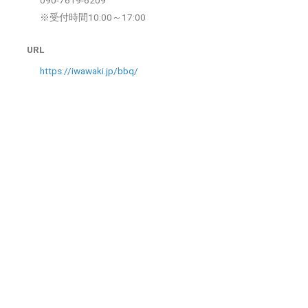
090-7619-6209
※受付時間10:00～17:00
URL
https://iwawaki.jp/bbq/