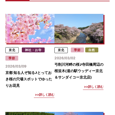
京北
神社・お寺
京北
季節
自然
2026/03/02
季節
弓削川河畔の桜♪寺田橋周辺の
2026/03/09
桜並木(道の駅ウッディー京北
京都 知る人ぞ知る♪とってお
＆サンダイコー京北店)
き桜の穴場スポットでゆった
りお花見
詳しく読む
詳しく読む