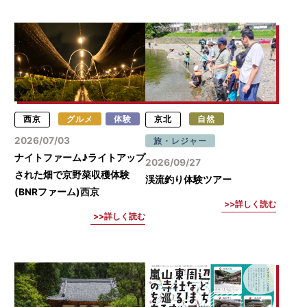
西京
グルメ
体験
京北
自然
2026/07/03
旅・レジャー
ナイトファーム♪ライトアップ
2026/09/27
された畑で京野菜収穫体験
渓流釣り体験ツアー
(BNRファーム)西京
詳しく読む
詳しく読む