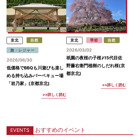
京北
自然
京北
季節
自然
2026/03/02
旅・レジャー
祇園の夜桜の子桜♪15代目佐
2026/06/30
野藤右衛門植樹のしだれ桜(京
低価格でBBQも川遊びも楽し
都京北)
める持ち込みバーベキュー場
「岩乃家」(京都京北)
詳しく読む
詳しく読む
おすすめのイベント
EVENTS