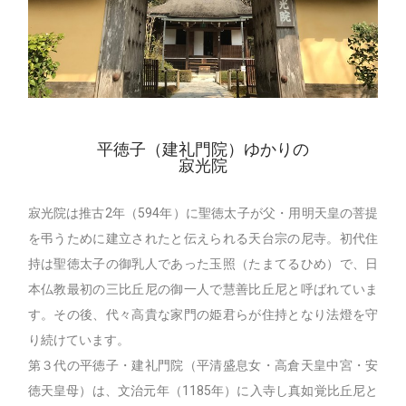
平徳子（建礼門院）ゆかりの
寂光院
寂光院は推古2年（594年）に聖徳太子が父・用明天皇の菩提
を弔うために建立されたと伝えられる天台宗の尼寺。初代住
持は聖徳太子の御乳人であった玉照（たまてるひめ）で、日
本仏教最初の三比丘尼の御一人で慧善比丘尼と呼ばれていま
す。その後、代々高貴な家門の姫君らが住持となり法燈を守
り続けています。
第３代の平徳子・建礼門院（平清盛息女・高倉天皇中宮・安
徳天皇母）は、文治元年（1185年）に入寺し真如覚比丘尼と