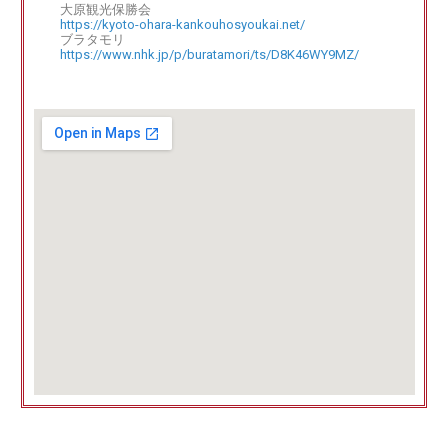
大原観光保勝会
https://kyoto-ohara-kankouhosyoukai.net/
ブラタモリ
https://www.nhk.jp/p/buratamori/ts/D8K46WY9MZ/