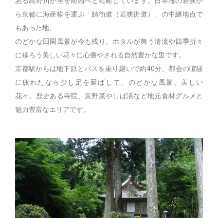
ある高野川が里を南西へと縦断しています。日本海の若狭か
ら京都に海産物を運ぶ「鯖街道（若狭街道）」の中継地点で
もあった地。
のどかな田園風景が今も残り、ホタルが舞う清流や四季折々
に移ろう美しい花々に心癒やされる自然豊かな里です。
京都駅からは地下鉄とバスを乗り継いで約40分、都会の喧騒
に疲れたなら少し足を延ばして、のどかな風景、美しい
花々、歴史ある寺院、京野菜やしば漬など地元食材グルメと
魅力豊富なエリアです。