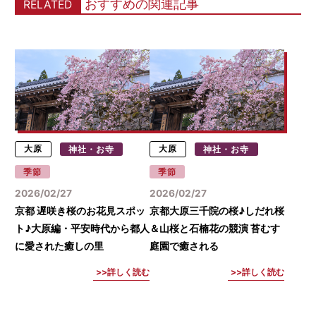
おすすめの関連記事
RELATED
大原
神社・お寺
大原
神社・お寺
季節
季節
2026/02/27
2026/02/27
京都 遅咲き桜のお花見スポッ
京都大原三千院の桜♪しだれ桜
ト♪大原編・平安時代から都人
＆山桜と石楠花の競演 苔むす
に愛された癒しの里
庭園で癒される
詳しく読む
詳しく読む