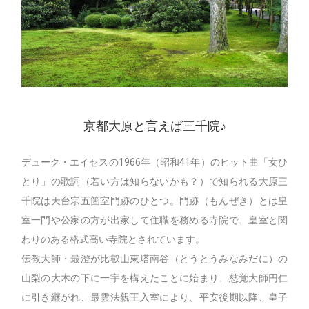
京都大原と言えば三千院♪
デューク・エイセスの1966年（昭和41年）のヒット曲「女ひ
とり」の歌詞（若い方は知らないかも？）で知られる大原三
千院は天台宗五箇室門跡のひとつ。門跡（もんぜき）とは皇
室一門や公家の方が出家して住職を務める寺院で、皇室と関
わりのある格式高い寺院とされています。
伝教大師・最澄が比叡山東塔南谷（とうとうみなみだに）の
山梨の大木の下に一宇を構えたことに始まり、慈覚大師円仁
に引き継がれ、最雲法親王入室により、平安後期以降、皇子