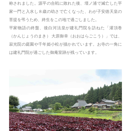
称されました。源平の合戦に敗れた後、壇ノ浦で滅亡した平
家一門と入水し８歳の幼さで亡くなった、わが子安徳天皇の
菩提を弔うため、終生をこの地で過ごしました。
平家物語の終盤、後白河法皇が建礼門院を訪ねた「灌頂巻
（かんじょうのまき） 大原御幸（おおはらごこう）」では、
寂光院の庭園や千年姫小松が描かれています。お寺の一角に
は建礼門院が過ごした御庵室跡が残っています。