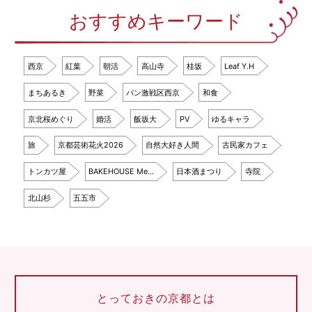
おすすめキーワード
西京
紅葉
朝活
高山寺
桂坂
Leaf Y.H
まちあるき
野菜
パン激戦区西京
和食
京北桜めぐり
婚活
飯坂大
PV
ゆるキャラ
旅
京都芸術花火2026
自然大好き人間
古民家カフェ
トンカツ屋
BAKEHOUSE Me…
日本酒まつり
寺院
北山杉
五五市
とっておきの京都とは