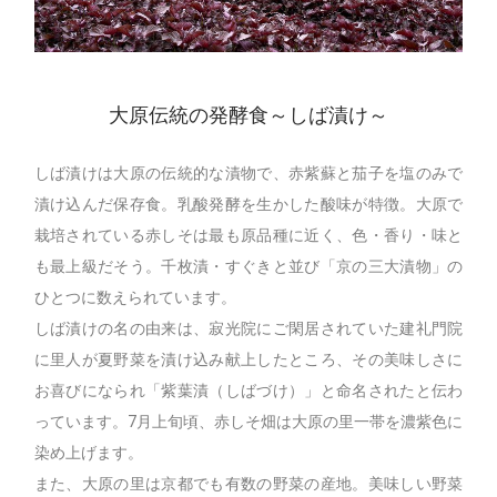
大原伝統の発酵食～しば漬け～
しば漬けは大原の伝統的な漬物で、赤紫蘇と茄子を塩のみで
漬け込んだ保存食。乳酸発酵を生かした酸味が特徴。大原で
栽培されている赤しそは最も原品種に近く、色・香り・味と
も最上級だそう。千枚漬・すぐきと並び「京の三大漬物」の
ひとつに数えられています。
しば漬けの名の由来は、寂光院にご閑居されていた建礼門院
に里人が夏野菜を漬け込み献上したところ、その美味しさに
お喜びになられ「紫葉漬（しばづけ）」と命名されたと伝わ
っています。7月上旬頃、赤しそ畑は大原の里一帯を濃紫色に
染め上げます。
また、大原の里は京都でも有数の野菜の産地。美味しい野菜