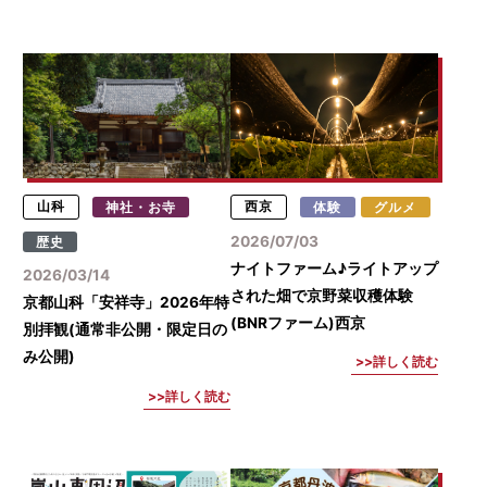
山科
神社・お寺
西京
体験
グルメ
2026/07/03
歴史
ナイトファーム♪ライトアップ
2026/03/14
された畑で京野菜収穫体験
京都山科「安祥寺」2026年特
(BNRファーム)西京
別拝観(通常非公開・限定日の
み公開)
詳しく読む
詳しく読む