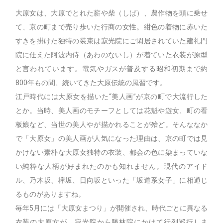
大原女は、大原でとれた薪や柴（しば）、農作物を頭に乗せ
て、京の町まで売り歩いた行商の女性。紺色の着物に赤いた
すきを掛けた独特の装束は寂光院にご閑居されていた建礼門
院に仕えた阿波内侍（あわのないし）が着ていた衣装が原型
と言われています。電気やガスが普及する昭和初期まで約
800年もの間、続いてきた大原伝統の風習です。
江戸時代には大原女を描いた“美人画”が京の町で大流行した
とか。当時、美人画のモチーフとしては花魁や遊女、町の看
板娘など、当世の美人やが描かれることが殆ど。そんななか
で「大原女」の美人画が人気になった理由は、京の町では見
かけない素朴な大原女独特の衣装、都会の色に染まっていな
い純粋な人柄が好まれたのかも知れません。現代のアイド
ル、乃木坂、欅坂、日向坂といった「坂道系女子」に相通じ
るものがありますね。
毎年5月には「大原女まつり」が開催され、時代ごとに異なる
衣装の大原女が、寂光院から勝林院にかけて行列巡行しま