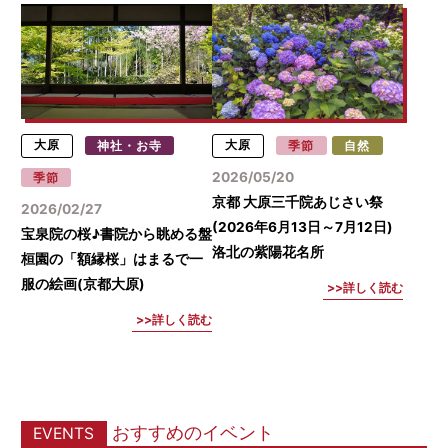
大原
神社・お寺
大原
季節
自然
2026/05/20
季節
京都 大原三千院あじさい祭
2026/02/27
(2026年6月13日～7月12日)
宝泉院の桜♪書院から眺める盤
洛北の紫陽花名所
桓園の「額縁桜」はまるで一
服の絵画(京都大原)
詳しく読む
詳しく読む
おすすめのイベント
EVENTS