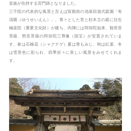
皇族が住持する宮門跡となりました。
三千院の代表的な風景と言えば宸殿前の池泉回遊式庭園「有
清園（ゆうせいえん）」。青々とした苔と杉木立の庭に往生
極楽院（重要文化財）が建ち、内陣には阿弥陀如来、観世音
菩薩、勢至菩薩の阿弥陀三尊像（国宝）が安置されていま
す。春は石楠花（シャクナゲ）夏は青もみじ、秋は紅葉、冬
は雪景色に彩られ、四季折々に美しい風景をみせてくれま
す。