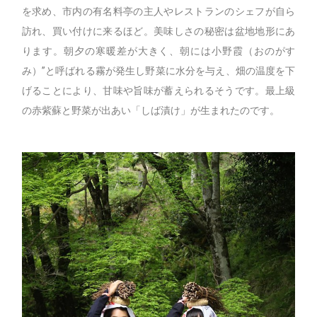
を求め、市内の有名料亭の主人やレストランのシェフが自ら
訪れ、買い付けに来るほど。美味しさの秘密は盆地地形にあ
ります。朝夕の寒暖差が大きく、朝には小野霞（おのがす
み）”と呼ばれる霧が発生し野菜に水分を与え、畑の温度を下
げることにより、甘味や旨味が蓄えられるそうです。最上級
の赤紫蘇と野菜が出あい「しば漬け」が生まれたのです。