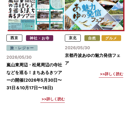
西京
神社・お寺
京北
自然
グルメ
2026/05/30
旅・レジャー
京都丹波あゆの魅力発信フェ
2026/05/30
ア
嵐山東周辺・松尾周辺の寺社
などを巡る！まちあるきツア
詳しく読む
ーの開催(2026年5月30日〜
31日＆10月17日〜18日)
詳しく読む