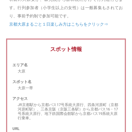
す。行列参加者（小学生以上の女性）は一般募集もされてお
り、事前予約制で参加可能です。
京都大原まるごと１日楽しみ方はこちらをクリック⇒
スポット情報
エリア名
大原
スポット名
大原一帯
アクセス
JR京都駅から京都バス17号系統大原行、四条河原町（京都
河原町駅）、三条京阪（京阪三条駅）から京都バス16・17
号系統大原行、地下鉄国際会館駅から京都バス19系統大原
行乗車。
URL