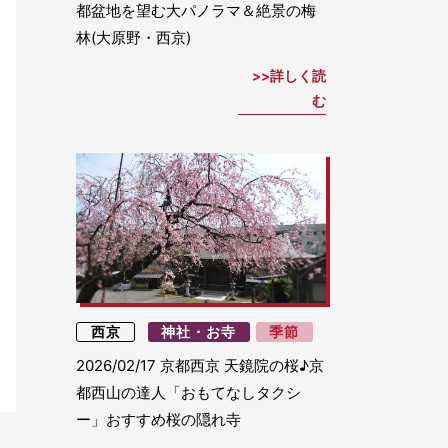
都盆地を望む大パノラマ＆絶景の梅
林(大原野・西京)
詳しく読
む
西京
神社・お寺
季節
2026/02/17
京都西京 天鏡院の桜♪京
都西山の達人「おもてなしタクシ
ー」おすすめ桜の隠れ寺