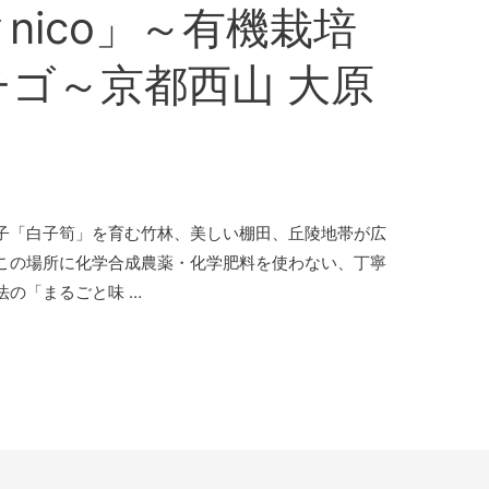
nico」～有機栽培
ゴ～京都西山 大原
子「白子筍」を育む竹林、美しい棚田、丘陵地帯が広
この場所に化学合成農薬・化学肥料を使わない、丁寧
の「まるごと味 …