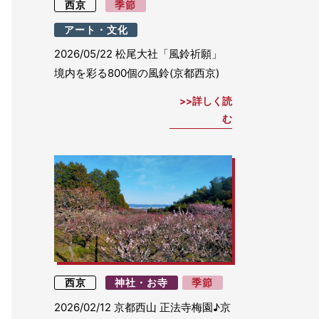
西京
季節
アート・文化
2026/05/22
松尾大社「風鈴祈願」
境内を彩る800個の風鈴(京都西京)
詳しく読
む
西京
神社・お寺
季節
2026/02/12
京都西山 正法寺梅園♪京