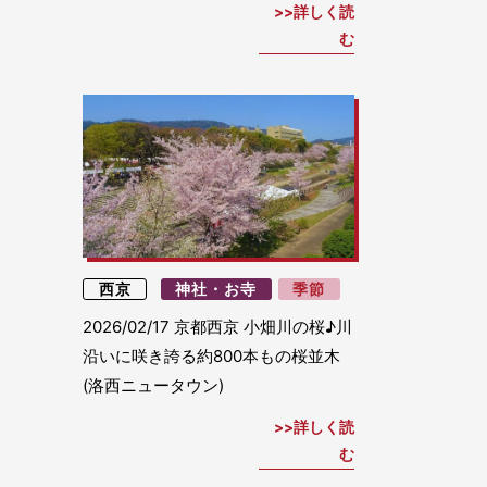
詳しく読
む
西京
神社・お寺
季節
2026/02/17
京都西京 小畑川の桜♪川
沿いに咲き誇る約800本もの桜並木
(洛西ニュータウン)
詳しく読
む