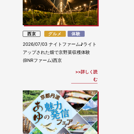
西京
グルメ
体験
2026/07/03
ナイトファーム♪ライト
アップされた畑で京野菜収穫体験
(BNRファーム)西京
詳しく読
む