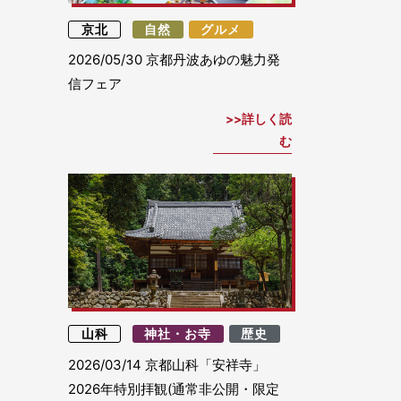
京北
自然
グルメ
2026/05/30
京都丹波あゆの魅力発
信フェア
詳しく読
む
山科
神社・お寺
歴史
2026/03/14
京都山科「安祥寺」
2026年特別拝観(通常非公開・限定