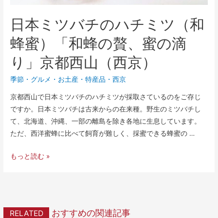
日本ミツバチのハチミツ（和
蜂蜜）「和蜂の贅、蜜の滴
り」京都西山（西京）
季節
・
グルメ
・
お土産・特産品
・
西京
京都西山で日本ミツバチのハチミツが採取さているのをご存じ
ですか。日本ミツバチは古来からの在来種。野生のミツバチし
て、北海道、沖縄、一部の離島を除き各地に生息しています。
ただ、西洋蜜蜂に比べて飼育が難しく、採蜜できる蜂蜜の …
もっと読む »
おすすめの関連記事
RELATED