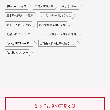
無料JAZZライブ
松尾大社観月祭
流しそうめん
清水焼の郷まつり値段
ルパン一味を集結させよ
ナイトファーム京都
叡山電車開業100 周年
高架下のジャパンコーヒー…
伏見稲荷大社稲彦珈琲
だいごARTPKAYPA…
上花山六所神社茅の輪くぐり
京北桜バスツアー
とっておきの京都とは