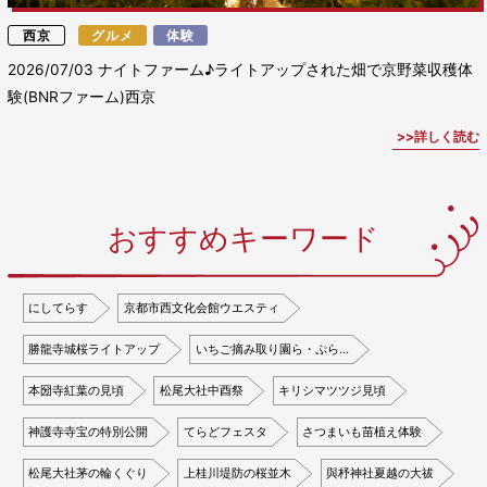
西京
グルメ
体験
2026/07/03
ナイトファーム♪ライトアップされた畑で京野菜収穫体
験(BNRファーム)西京
詳しく読む
おすすめキーワード
にしてらす
京都市西文化会館ウエスティ
勝龍寺城桜ライトアップ
いちご摘み取り園ら・ぷら…
本圀寺紅葉の見頃
松尾大社中酉祭
キリシマツツジ見頃
神護寺寺宝の特別公開
てらどフェスタ
さつまいも苗植え体験
松尾大社茅の輪くぐり
上桂川堤防の桜並木
與杼神社夏越の大祓