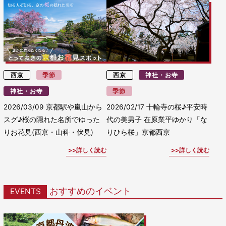
西京
季節
西京
神社・お寺
神社・お寺
季節
2026/03/09
京都駅や嵐山から
2026/02/17
十輪寺の桜♪平安時
スグ♪桜の隠れた名所でゆった
代の美男子 在原業平ゆかり「な
りお花見(西京・山科・伏見)
りひら桜」京都西京
詳しく読む
詳しく読む
おすすめのイベント
EVENTS