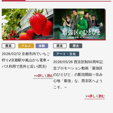
西京
グルメ
体験
西京
歴史
2026/02/12
京都市内でいちご
アート・文化
狩り♪京都駅や嵐山から電車＋
2026/05/26
西京区制50周年記
バス利用で意外と近い(西京)
念プロモーション動画「最強区
のひとびと」の配信開始～住み
詳しく読む
心地「最強」な、西京区へよう
こそ。～
詳しく読む