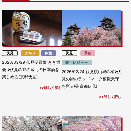
伏見
グルメ
体験
伏見
季節
2026/03/29
伏見夢百衆 きき酒
旅・レジャー
会 ♪伏見の17の蔵元の日本酒を
2026/02/24
伏見桃山城の桜♪伏
楽しめる(京都伏見)
見の街のランドマーク模擬天守
を彩る桜(京都伏見)
詳しく読む
詳しく読む