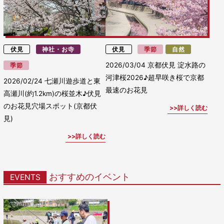
伏見
神社・お寺
伏見
季節
自然
2026/03/04
京都伏見 淀水路の
季節
河津桜2026♪超早咲き桜で京都
2026/02/24
七瀬川遊歩道と東
最速のお花見
高瀬川(約1.2km)の桜並木♪伏見
のお花見穴場スポット(京都伏
詳しく読む
見)
詳しく読む
おすすめのイベント
EVENTS