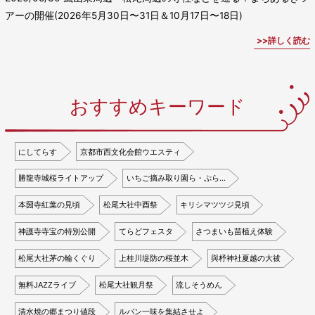
アーの開催(2026年5月30日〜31日＆10月17日〜18日)
詳しく読む
おすすめキーワード
にしてらす
京都市西文化会館ウエスティ
勝龍寺城桜ライトアップ
いちご摘み取り園ら・ぷら…
本圀寺紅葉の見頃
松尾大社中酉祭
キリシマツツジ見頃
神護寺寺宝の特別公開
てらどフェスタ
さつまいも苗植え体験
松尾大社茅の輪くぐり
上桂川堤防の桜並木
與杼神社夏越の大祓
無料JAZZライブ
松尾大社観月祭
流しそうめん
清水焼の郷まつり値段
ルパン一味を集結させよ