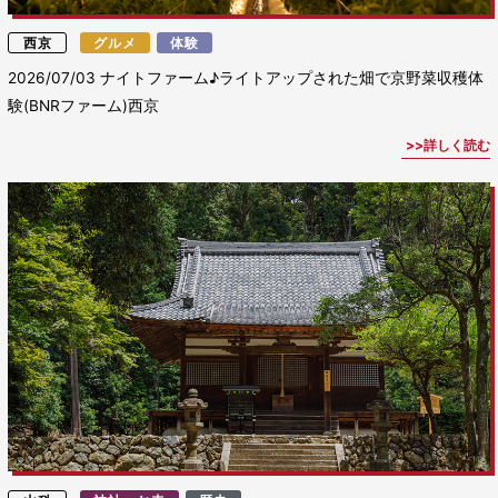
西京
グルメ
体験
2026/07/03
ナイトファーム♪ライトアップされた畑で京野菜収穫体
験(BNRファーム)西京
詳しく読む