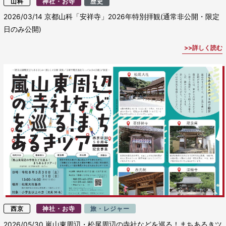
山科
神社・お寺
歴史
2026/03/14
京都山科「安祥寺」2026年特別拝観(通常非公開・限定
日のみ公開)
詳しく読む
西京
神社・お寺
旅・レジャー
2026/05/30
嵐山東周辺・松尾周辺の寺社などを巡る！まちあるきツ