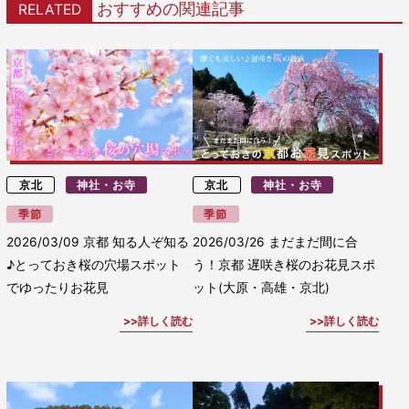
おすすめの関連記事
RELATED
京北
神社・お寺
京北
神社・お寺
季節
季節
2026/03/09
京都 知る人ぞ知る
2026/03/26
まだまだ間に合
♪とっておき桜の穴場スポット
う！京都 遅咲き桜のお花見スポ
でゆったりお花見
ット(大原・高雄・京北)
詳しく読む
詳しく読む