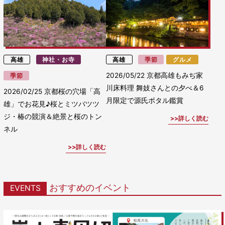
高雄
神社・お寺
高雄
季節
グルメ
2026/05/22
京都高雄もみぢ家
季節
川床料理 舞妓さんとの夕べ＆6
2026/02/25
京都桜の穴場「高
月限定で源氏ボタル鑑賞
雄」でお花見♪桜とミツバツツ
ジ・椿の競演＆絶景と桜のトン
詳しく読む
ネル
詳しく読む
おすすめのイベント
EVENTS