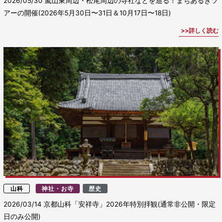
2026/05/30
嵐山東周辺・松尾周辺の寺社などを巡る！まちあるきツ
アーの開催(2026年5月30日〜31日＆10月17日〜18日)
詳しく読む
山科
神社・お寺
歴史
2026/03/14
京都山科「安祥寺」2026年特別拝観(通常非公開・限定
日のみ公開)