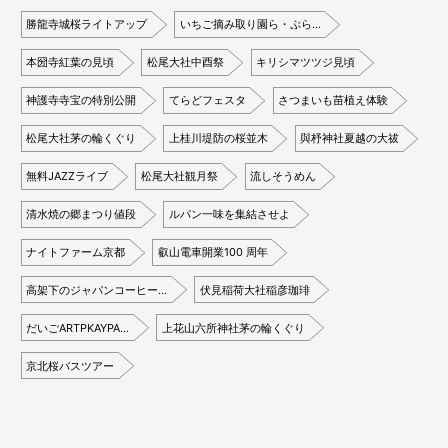
勝龍寺城桜ライトアップ
いちご摘み取り園ら・ぷら…
本圀寺紅葉の見頃
松尾大社中酉祭
キリシマツツジ見頃
神護寺寺宝の特別公開
てらどフェスタ
さつまいも苗植え体験
松尾大社茅の輪くぐり
上桂川堤防の桜並木
與杼神社夏越の大祓
無料JAZZライブ
松尾大社観月祭
流しそうめん
清水焼の郷まつり値段
ルパン一味を集結させよ
ナイトファーム京都
叡山電車開業100 周年
高架下のジャパンコーヒー…
伏見稲荷大社稲彦珈琲
だいごARTPKAYPA…
上花山六所神社茅の輪くぐり
京北桜バスツアー