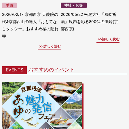
季節
神社・お寺
2026/02/17
京都西京 天鏡院の
2026/05/22
松尾大社「風鈴祈
桜♪京都西山の達人「おもてな
願」境内を彩る800個の風鈴(京
しタクシー」おすすめ桜の隠れ
都西京)
寺
詳しく読む
詳しく読む
おすすめのイベント
EVENTS