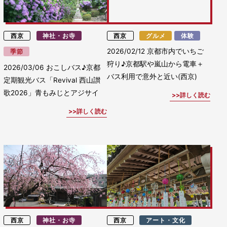
西京
神社・お寺
西京
グルメ
体験
2026/02/12
京都市内でいちご
季節
狩り♪京都駅や嵐山から電車＋
2026/03/06
おこしバス♪京都
バス利用で意外と近い(西京)
定期観光バス「Revival 西山讃
歌2026」青もみじとアジサイ
詳しく読む
詳しく読む
西京
神社・お寺
西京
アート・文化