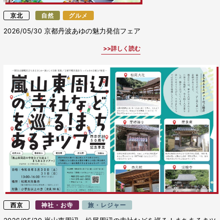
京北
自然
グルメ
2026/05/30
京都丹波あゆの魅力発信フェア
詳しく読む
西京
神社・お寺
旅・レジャー