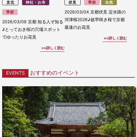
京北
神社・お寺
伏見
季節
自然
2026/03/04
京都伏見 淀水路の
季節
河津桜2026♪超早咲き桜で京都
2026/03/09
京都 知る人ぞ知る
最速のお花見
♪とっておき桜の穴場スポット
でゆったりお花見
詳しく読む
詳しく読む
おすすめのイベント
EVENTS