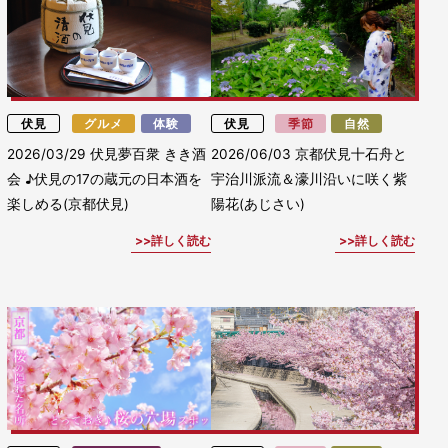
伏見
グルメ
体験
伏見
季節
自然
2026/03/29
伏見夢百衆 きき酒
2026/06/03
京都伏見十石舟と
会 ♪伏見の17の蔵元の日本酒を
宇治川派流＆濠川沿いに咲く紫
楽しめる(京都伏見)
陽花(あじさい)
詳しく読む
詳しく読む