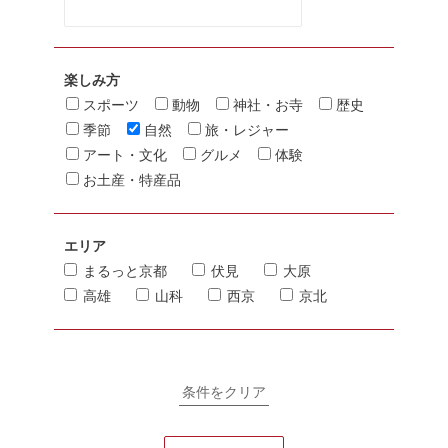
楽しみ方
スポーツ
動物
神社・お寺
歴史
季節
自然
旅・レジャー
アート・文化
グルメ
体験
お土産・特産品
エリア
まるっと京都
伏見
大原
高雄
山科
西京
京北
条件をクリア