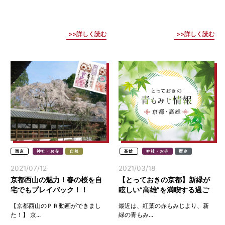
詳しく読む
詳しく読む
西京
神社・お寺
自然
高雄
神社・お寺
歴史
2021/07/12
2021/03/18
京都西山の魅力！春の桜を自
【とっておきの京都】新緑が
宅でもプレイバック！！
眩しい“高雄”を満喫する過ご
し方８選！
【京都西山のＰＲ動画ができまし
最近は、紅葉の赤もみじより、新
た！】 京...
緑の青もみ...