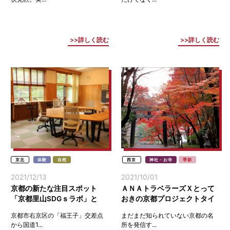
詳しく読む
詳しく読む
京北
体験
自然
西京
神社・お寺
季節
2021/12/13
2021/10/01
京都の新たな注目スポット
ＡＮＡトラベラーズＸとって
「京都里山SDGｓラボ」と
おきの京都プロジェクトタイ
は？
アップ 秋の特別企画ツアー
京都市右京区の「福王子」交差点
まだまだ知られていない京都の名
（西京エリア編）
から国道1...
所を発信す...