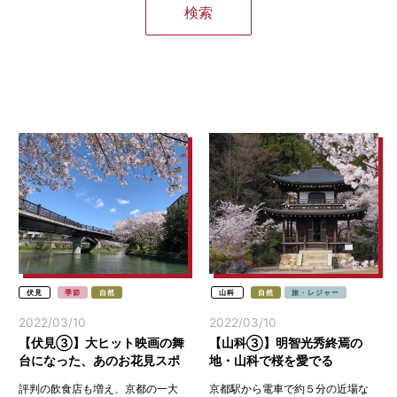
伏見
季節
自然
山科
自然
旅・レジャー
2022/03/10
2022/03/10
【伏見③】大ヒット映画の舞
【山科③】明智光秀終焉の
台になった、あのお花見スポ
地・山科で桜を愛でる
ットも！
評判の飲食店も増え、京都の一大
京都駅から電車で約５分の近場な