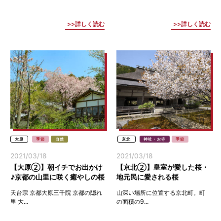
詳しく読む
詳しく読む
大原
季節
自然
京北
神社・お寺
季節
2021/03/18
2021/03/18
【大原②】朝イチでお出かけ
【京北②】皇室が愛した桜・
♪京都の山里に咲く癒やしの桜
地元民に愛される桜
天台宗 京都大原三千院 京都の隠れ
山深い場所に位置する京北町。町
里 大...
の面積の9...