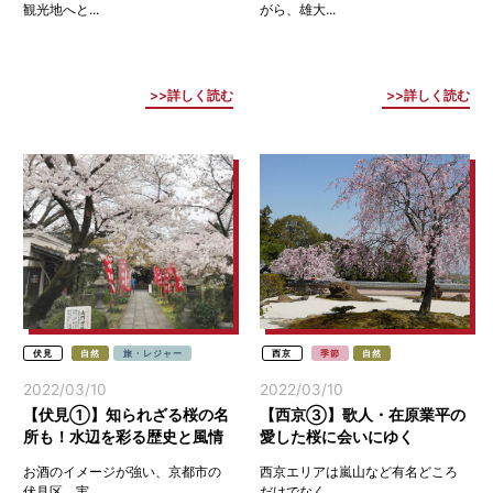
観光地へと...
がら、雄大...
詳しく読む
詳しく読む
伏見
自然
旅・レジャー
西京
季節
自然
2022/03/10
2022/03/10
【伏見①】知られざる桜の名
【西京③】歌人・在原業平の
所も！水辺を彩る歴史と風情
愛した桜に会いにゆく
のまち
お酒のイメージが強い、京都市の
西京エリアは嵐山など有名どころ
伏見区。実...
だけでなく...