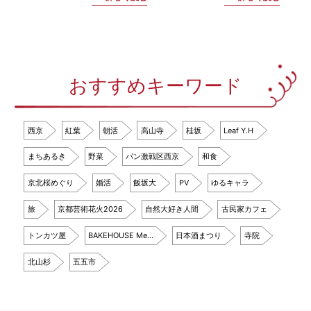
おすすめキーワード
西京
紅葉
朝活
高山寺
桂坂
Leaf Y.H
まちあるき
野菜
パン激戦区西京
和食
京北桜めぐり
婚活
飯坂大
PV
ゆるキャラ
旅
京都芸術花火2026
自然大好き人間
古民家カフェ
トンカツ屋
BAKEHOUSE Me…
日本酒まつり
寺院
北山杉
五五市