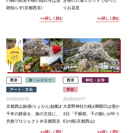
の桜の絶景や桜の隠れ寺は混
き桜の穴場スポットでゆった
雑知らず(京都西京)
りお花見
詳しく読む
詳しく読む
西京
旅・レジャー
西京
神社・お寺
アート・文化
季節
2026/03/10
2026/02/17
京都西山旅感(りょかん)始動♪
大原野神社の桜♪満開日は僅か
千年の静寂を、旅の主役に。
3日「千眼桜」千の願いが叶う
共創プロジェクト＠京都西京
幻の桜(京都西山)
詳しく読む
詳しく読む