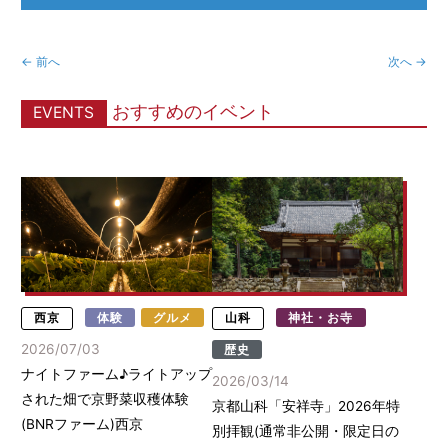
← 前へ
次へ →
おすすめのイベント
EVENTS
西京
体験
グルメ
山科
神社・お寺
2026/07/03
歴史
ナイトファーム♪ライトアップ
2026/03/14
された畑で京野菜収穫体験
京都山科「安祥寺」2026年特
(BNRファーム)西京
別拝観(通常非公開・限定日の