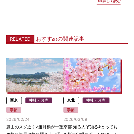
詳しく読む
おすすめの関連記事
RELATED
西京
神社・お寺
京北
神社・お寺
季節
季節
2026/02/24
2026/03/09
嵐山のスグ近く♪渡月橋が一望
京都 知る人ぞ知る♪とってお