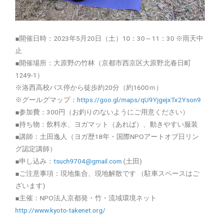
■開催日時：2023年5月20日（土）10：30～11：30 ※雨天中
止
■開催場所：大原野の竹林（京都市西京区大原野北春日町
1249-1）
※洛西高校バス停から徒歩約20分（約1600ｍ）
※グールグマップ：
https://goo.gl/maps/qU9YjgejxTx2Yson9
■参加費：300円（お釣りのないようにご用意ください）
■持ち物：飲料水、ヨガマット（あれば）、動きやすい服装
■講師：土田逸人（ヨガ歴18年・国際NPOアートオブ日リン
グ認定講師）
■申し込み：
tsuch9704@gmail.com
(土田)
■ご注意事項：現地集合、現地解散です （駐車スペースはご
ざいます)
■主催：NPO法人京都発・竹・流域環境ネット
http://www.kyoto-takenet.org/