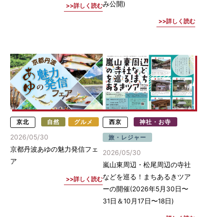
み公開)
詳しく読む
詳しく読む
京北
自然
グルメ
西京
神社・お寺
2026/05/30
旅・レジャー
京都丹波あゆの魅力発信フェ
2026/05/30
ア
嵐山東周辺・松尾周辺の寺社
などを巡る！まちあるきツア
詳しく読む
ーの開催(2026年5月30日〜
31日＆10月17日〜18日)