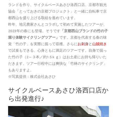
ランドを作り、サイクルベースあさひ洛西口店、京都市観光
協会「とっておきの京都プロジェクト」と一緒に自転車で京
都西山を盛り上げる取組を進めています。
昨年、地元農家さんとコラボして初めて実施したツアーが、
2023年の春にも登場。そうです
「京都西山ブランドの竹の子
堀り体験サイクリングツアー」
です。京都を代表する春の味
覚「竹の子」を実際に掘って収穫。さらに
お刺身
と
山賊焼き
で試食もできる、心身ともに満足のツアーです。自身で掘っ
た竹の子（2～３本／約1.5ｋｇ）はお土産にお持ち帰りいた
だきます。ツアー行程中には爽快な「竹林のサイクリング」
もありますよ。
※写真提供：株式会社あさひ
サイクルベースあさひ洛西口店か
ら出発進行♪