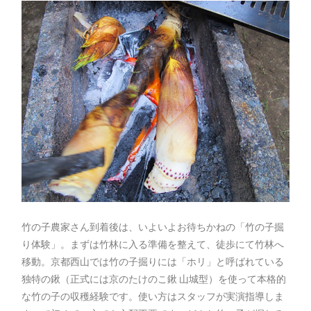
竹の子農家さん到着後は、いよいよお待ちかねの「竹の子掘
り体験」。まずは竹林に入る準備を整えて、徒歩にて竹林へ
移動。京都西山では竹の子掘りには「ホリ」と呼ばれている
独特の鍬（正式には京のたけのこ鍬 山城型）を使って本格的
な竹の子の収穫経験です。使い方はスタッフが実演指導しま