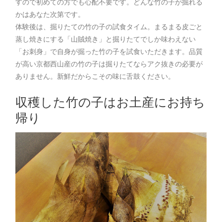
すので初めての方でも心配不要です。どんな竹の子が掘れる
かはあなた次第です。
体験後は、掘りたての竹の子の試食タイム。まるまる皮ごと
蒸し焼きにする「山賊焼き」と掘りたてでしか味わえない
「お刺身」で自身が掘った竹の子を試食いただきます。品質
が高い京都西山産の竹の子は掘りたてならアク抜きの必要が
ありません。新鮮だからこその味に舌鼓ください。
収穫した竹の子はお土産にお持ち
帰り