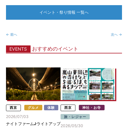
イベント・祭り情報 一覧へ
← 前へ
次へ →
おすすめのイベント
EVENTS
西京
グルメ
体験
西京
神社・お寺
2026/07/03
旅・レジャー
ナイトファーム♪ライトアップ
2026/05/30