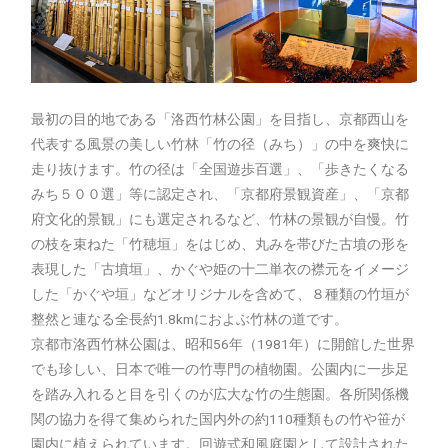
最初の目的地である「洛西竹林公園」を目指し、京都西山を
代表する風景の美しい竹林「竹の径（みち）」の中を爽快に
走り抜けます。竹の径は「全国遊歩百選」、「歩きたくなる
みち５００選」等に認定され、「京都府景観資産」、「京都
府文化的景観」にも選定されるなど、竹林の景観が自慢。竹
の枝を束ねた「竹穂垣」をはじめ、丸みを帯びた古墳の形を
表現した「古墳垣」、かぐや姫の十二単衣の襟元をイメージ
した「かぐや垣」などオリジナルを含めて、８種類の竹垣が
整然と連なる全長約1.8kmにおよぶ竹林の道です。
京都市洛西竹林公園は、昭和56年（1981年）に開館した世界
でも珍しい、日本で唯一の竹専門の植物園。公園内に一歩足
を踏み入れると目を引くのが広大な竹の生態園。各所関係機
関の協力を得て集められた国内外の約110種類もの竹や笹が
園内に植えられています。回遊式和風庭園として設計された