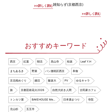
雑知らず(京都西京)
詳しく読む
詳しく読む
おすすめキーワード
西京
紅葉
朝活
高山寺
桂坂
Leaf Y.H
まちあるき
野菜
パン激戦区西京
和食
京北桜めぐり
婚活
飯坂大
PV
ゆるキャラ
旅
京都芸術花火2026
自然大好き人間
古民家カフェ
トンカツ屋
BAKEHOUSE Me…
日本酒まつり
寺院
北山杉
五五市