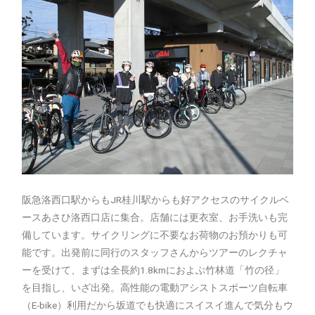
阪急洛西口駅からもJR桂川駅からも好アクセスのサイクルベ
ースあさひ洛西口店に集合。店舗には更衣室、お手洗いも完
備しています。サイクリングに不要なお荷物のお預かりも可
能です。出発前に同行のスタッフさんからツアーのレクチャ
ーを受けて、まずは全長約1.8kmにおよぶ竹林道「竹の径」
を目指し、いざ出発。高性能の電動アシストスポーツ自転車
（E-bike）利用だから坂道でも快適にスイスイ進んで気分もウ