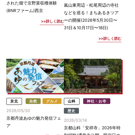
された畑で京野菜収穫体験
嵐山東周辺・松尾周辺の寺社
(BNRファーム)西京
などを巡る！まちあるきツア
ーの開催(2026年5月30日〜
詳しく読む
31日＆10月17日〜18日)
詳しく読む
京北
自然
グルメ
山科
神社・お寺
2026/05/30
歴史
京都丹波あゆの魅力発信フェ
2026/03/14
ア
京都山科「安祥寺」2026年特