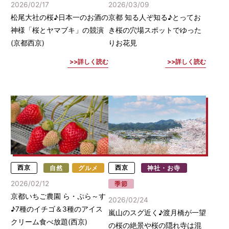
2026/02/17
2026/03/09
松尾大社の桜♪日本一のお酒の
京都 知る人ぞ知る♪とってお
神様「桜とヤマブキ」の競演
き桜の穴場スポットでゆった
(京都西京)
りお花見
詳しく読む
詳しく読む
西京
自然
グルメ
西京
神社・お寺
2026/02/12
季節
京都いちご農園 ら・ぷら～す
2026/02/24
♪7種のイチゴ＆3種のアイス
嵐山のスグ近く♪渡月橋が一望
クリーム食べ放題(西京)
の桜の絶景や桜の隠れ寺は混