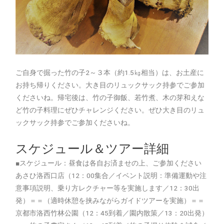
ご自身で掘った竹の子2～３本（約1.5㎏相当）は、お土産に
お持ち帰りください。大き目のリュックサック持参でご参加
くださいね。帰宅後は、竹の子御飯、若竹煮、木の芽和えな
ど竹の子料理にぜひチャレンジください。ぜひ大き目のリュ
ックサック持参でご参加くださいね。
スケジュール＆ツアー詳細
■スケジュール：昼食は各自お済ませの上、ご参加ください
あさひ洛西口店（12：00集合／イベント説明：準備運動や注
意事項説明、乗り方レクチャー等を実施します／12：30出
発）＝＝（適時休憩を挟みながらガイドツアーを実施）＝＝
京都市洛西竹林公園（12：45到着／園内散策／13：20出発）