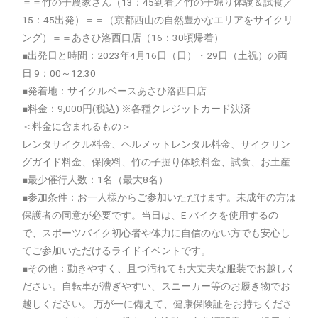
＝＝竹の子農家さん（13：45到着／竹の子堀り体験＆試食／
15：45出発）＝＝（京都西山の自然豊かなエリアをサイクリ
ング）＝＝あさひ洛西口店（16：30頃帰着）
■出発日と時間：2023年4月16日（日）・29日（土祝）の両
日 9：00～12:30
■発着地：サイクルベースあさひ洛西口店
■料金：9,000円(税込) ※各種クレジットカード決済
＜料金に含まれるもの＞
レンタサイクル料金、ヘルメットレンタル料金、サイクリン
グガイド料金、保険料、竹の子掘り体験料金、試食、お土産
■最少催行人数：1名（最大8名）
■参加条件：お一人様からご参加いただけます。未成年の方は
保護者の同意が必要です。当日は、E-バイクを使用するの
で、スポーツバイク初心者や体力に自信のない方でも安心し
てご参加いただけるライドイベントです。
■その他：動きやすく、且つ汚れても大丈夫な服装でお越しく
ださい。自転車が漕ぎやすい、スニーカー等のお履き物でお
越しください。 万が一に備えて、健康保険証をお持ちくださ