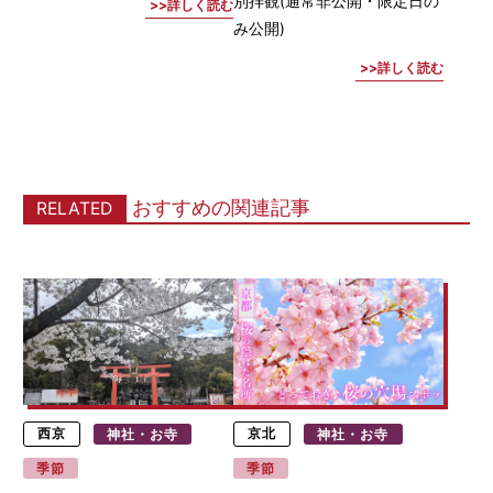
別拝観(通常非公開・限定日の
詳しく読む
み公開)
詳しく読む
おすすめの関連記事
RELATED
西京
神社・お寺
京北
神社・お寺
季節
季節