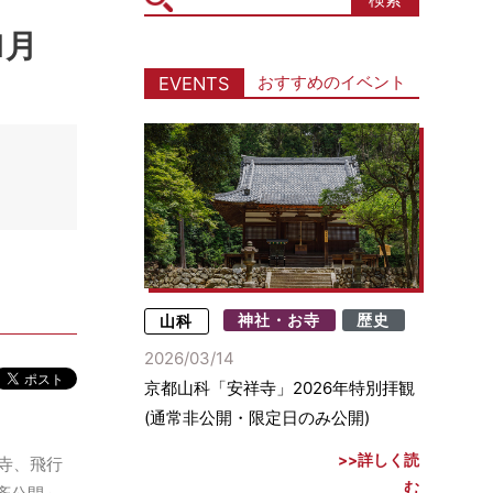
icon
1月
おすすめのイベント
EVENTS
山科
神社・お寺
歴史
2026/03/14
京都山科「安祥寺」2026年特別拝観
(通常非公開・限定日のみ公開)
詳しく読
寺、飛行
む