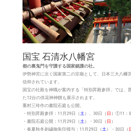
国宝 石清水八幡宮
都の裏鬼門を守護する国家鎮護の社。
伊勢神宮に次ぐ国家第二の宗廟として、日本三大八幡
信仰されています。
国宝の社殿を神職が案内する「特別昇殿参拝」では、
た12台の供花神神饌も展示されます。
重村三玲作の書院石庭も公開。
・特別昇殿参拝：11月29日（
土
）、30日（
日
）①11：
・書院石庭公開：11月29日（
土
）・30日（
日
）
・春夏秋冬刺繍御朱印授与：11月29日（
土
）・30日（