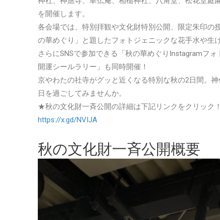
神社、神應寺、単伝庵、相槌神社、八角堂、松花堂庭園
を開催します。
各会場では、特別拝観や文化財特別公開、限定朱印の
の華めぐり」と題したフォトジェニックな花手水や生
さらにSNSで参加できる「秋の華めぐりInstagra
開運シールラリー」も同時開催！
京やわたの社寺がグッと近くなる特別な秋の2日間。
日を過ごしてみませんか。
★秋の文化財一斉公開の詳細は下記リンクをクリック
https://x.gd/NVIJA
秋の文化財一斉公開概要