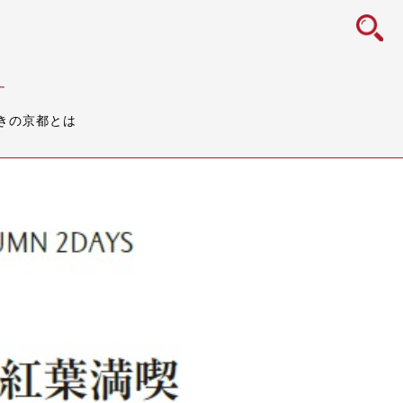
icon
す
きの京都とは