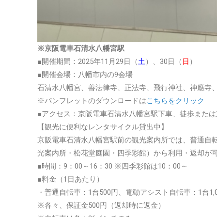
※京阪電車石清水八幡宮駅
■開催期間：2025年11月29日（
土
）、30日（
日
）
■開催会場：八幡市内の9会場
石清水八幡宮、善法律寺、正法寺、飛行神社、神應寺
※パンフレットのダウンロードは
こちらをクリック
■アクセス：京阪電車石清水八幡宮駅下車、徒歩または
【観光に便利なレンタサイクル貸出中】
京阪電車石清水八幡宮駅前の観光案内所では、普通自
光案内所・松花堂庭園・四季彩館）から利用・返却が
■時間：9：00～16：30 ※四季彩館は10：00～
■料金（1日あたり）
・普通自転車：1台500円、電動アシスト自転車：1台1,0
※各々、保証金500円（返却時に返金）