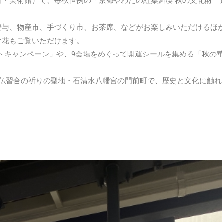
・美術館）で、毎秋恒例の「京都やわたの紅葉満喫 秋の文化財一
授与、物産市、手づくり市、お茶席、などがお楽しみいただけるほ
け花もご覧いただけます。
mフォトキャンペーン」や、9会場をめぐって開運シールを集める「秋の
神仏習合の祈りの聖地・石清水八幡宮の門前町で、歴史と文化に触れ
！