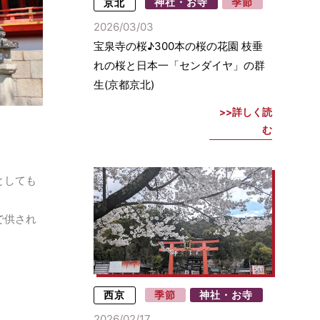
京北
神社・お寺
季節
2026/03/03
宝泉寺の桜♪300本の桜の花園 枝垂
れの桜と日本一「センダイヤ」の群
生(京都京北)
詳しく読
む
としても
で供され
西京
季節
神社・お寺
2026/02/17