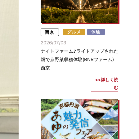
西京
グルメ
体験
2026/07/03
ナイトファーム♪ライトアップされた
畑で京野菜収穫体験(BNRファーム)
西京
詳しく読
む