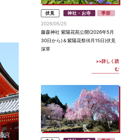
伏見
神社・お寺
季節
2026/05/25
藤森神社 紫陽花苑公開(2026年5月
30日から)＆紫陽花祭(6月15日)伏見
深草
詳しく読
む