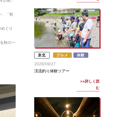
斉公開」
か、「秋
華めぐり
る秋の一
京北
グルメ
体験
2026/09/27
渓流釣り体験ツアー
詳しく読
む