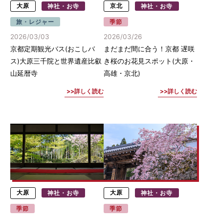
大原
神社・お寺
京北
神社・お寺
旅・レジャー
季節
2026/03/03
2026/03/26
京都定期観光バス(おこしバ
まだまだ間に合う！京都 遅咲
ス)大原三千院と世界遺産比叡
き桜のお花見スポット(大原・
山延暦寺
高雄・京北)
詳しく読む
詳しく読む
大原
神社・お寺
大原
神社・お寺
季節
季節