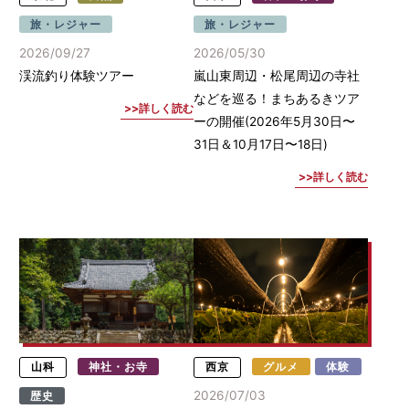
旅・レジャー
旅・レジャー
2026/09/27
2026/05/30
渓流釣り体験ツアー
嵐山東周辺・松尾周辺の寺社
などを巡る！まちあるきツア
詳しく読む
ーの開催(2026年5月30日〜
31日＆10月17日〜18日)
詳しく読む
山科
神社・お寺
西京
グルメ
体験
2026/07/03
歴史