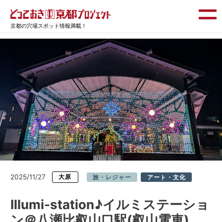
京都の穴場スポット情報満載！
2025/11/27
大原
旅・レジャー
アート・文化
Illumi-station♪イルミステーショ
ン＠八瀬比叡山口駅(叡山電車)