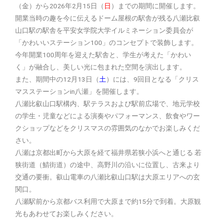
（金）から2026年2月15日（
日
）までの期間に開催します。
開業当時の趣を今に伝えるドーム屋根の駅舎が残る八瀬比叡
山口駅の駅舎を平安女学院大学イルミネーション委員会が
「かわいいステーション100」のコンセプトで装飾します。
今年開業100周年を迎えた駅舎と、学生が考えた「かわい
く」が融合し、美しい光に包まれた空間を演出します。
また、期間中の12月13日（
土
）には、9回目となる「クリス
マスステーションin八瀬」を開催します。
八瀬比叡山口駅構内、駅テラスおよび駅前広場で、地元学校
の学生・児童などによる演奏やパフォーマンス、飲食やワー
クショップなどをクリスマスの雰囲気のなかでお楽しみくだ
さい。
八瀬は京都出町から大原を経て福井県若狭小浜へと通じる 若
狭街道（鯖街道）の途中、高野川の沿いに位置し、古来より
交通の要衝。叡山電車の八瀬比叡山口駅は大原エリアへの玄
関口。
八瀬駅前から京都バス利用で大原まで約15分で到着。大原観
光もあわせてお楽しみください。