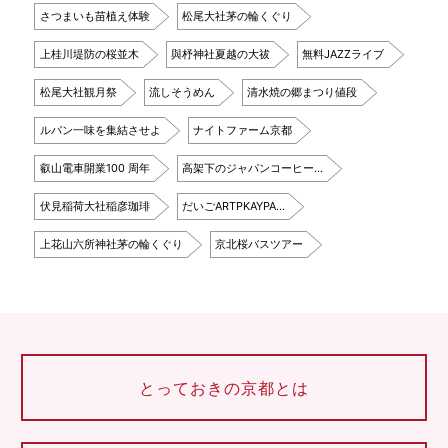
さつまいも苗植え体験
松尾大社茅の輪くぐり
上桂川堤防の桜並木
與杼神社夏越の大祓
無料JAZZライブ
松尾大社観月祭
流しそうめん
清水焼の郷まつり値段
ルパン一味を集結させよ
ナイトファーム京都
叡山電車開業100 周年
高架下のジャパンコーヒー…
伏見稲荷大社稲彦珈琲
だいごARTPKAYPA…
上花山六所神社茅の輪くぐり
京北桜バスツアー
とっておきの京都とは