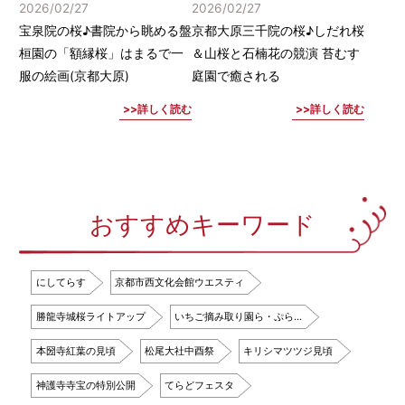
2026/02/27
2026/02/27
宝泉院の桜♪書院から眺める盤
京都大原三千院の桜♪しだれ桜
桓園の「額縁桜」はまるで一
＆山桜と石楠花の競演 苔むす
服の絵画(京都大原)
庭園で癒される
詳しく読む
詳しく読む
おすすめキーワード
にしてらす
京都市西文化会館ウエスティ
勝龍寺城桜ライトアップ
いちご摘み取り園ら・ぷら…
本圀寺紅葉の見頃
松尾大社中酉祭
キリシマツツジ見頃
神護寺寺宝の特別公開
てらどフェスタ