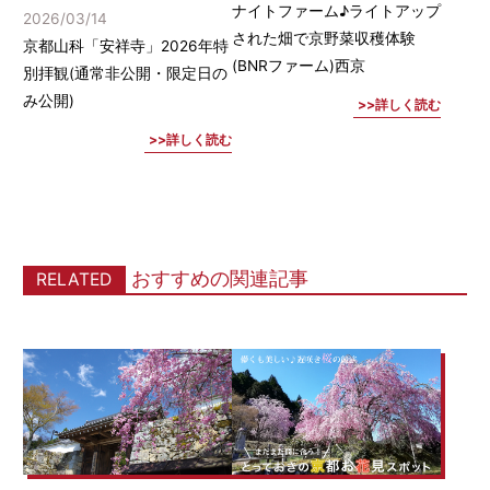
ナイトファーム♪ライトアップ
2026/03/14
された畑で京野菜収穫体験
京都山科「安祥寺」2026年特
(BNRファーム)西京
別拝観(通常非公開・限定日の
み公開)
詳しく読む
詳しく読む
おすすめの関連記事
RELATED