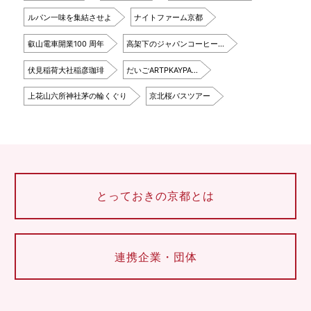
ルパン一味を集結させよ
ナイトファーム京都
叡山電車開業100 周年
高架下のジャパンコーヒー…
伏見稲荷大社稲彦珈琲
だいごARTPKAYPA…
上花山六所神社茅の輪くぐり
京北桜バスツアー
とっておきの京都とは
連携企業・団体