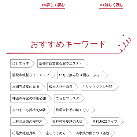
詳しく読む
詳しく読む
おすすめキーワード
にしてらす
京都市西文化会館ウエスティ
勝龍寺城桜ライトアップ
いちご摘み取り園ら・ぷら…
本圀寺紅葉の見頃
松尾大社中酉祭
キリシマツツジ見頃
神護寺寺宝の特別公開
てらどフェスタ
さつまいも苗植え体験
松尾大社茅の輪くぐり
上桂川堤防の桜並木
與杼神社夏越の大祓
無料JAZZライブ
松尾大社観月祭
流しそうめん
清水焼の郷まつり値段