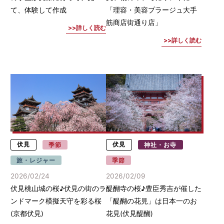
て、体験して作成
「理容・美容プラージュ大手
筋商店街通り店」
詳しく読む
詳しく読む
伏見
季節
伏見
神社・お寺
旅・レジャー
季節
2026/02/24
2026/02/09
伏見桃山城の桜♪伏見の街のラ
醍醐寺の桜♪豊臣秀吉が催した
ンドマーク模擬天守を彩る桜
「醍醐の花見」は日本一のお
(京都伏見)
花見(伏見醍醐)