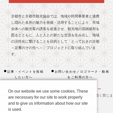
京都市と京都市観光協会では、地域や民間事業者と連携
し隠れた名所の魅力を発掘・活用することにより、市域
全体への観光客の誘客を促進させ、観光地の混雑緩和を
図るとともに、人と人との新たな交流を生み出し、地域
の活性化に繋げることを目的として「とっておきの京都
～定番のその先へ～」プロジェクトに取り組んでいま
す。
記事・イベントを投稿
お問い合わせ／ロゴマーク・動画
したい方へ
をご利用の方へ
プライバシーポリシー
Cookieポリシー
On our website we use some cookies. These
当サイトの内容、テキスト、画像等の無断転載・無断使用を固く禁じま
are necessary for our site to work properly
す。
and to give us information about how our site
※ 本ホームページの運営は宿泊税を活用しております。
is used.