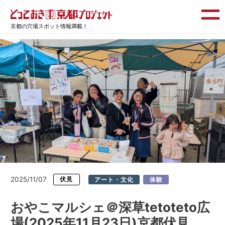
京都の穴場スポット情報満載！
2025/11/07
伏見
アート・文化
体験
おやこマルシェ＠深草tetoteto広
場(2025年11月23日)京都伏見