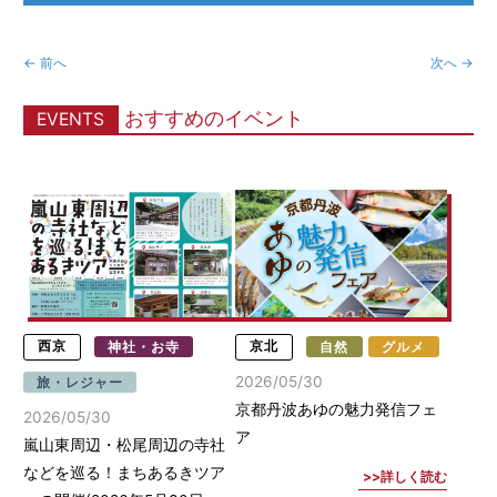
← 前へ
次へ →
おすすめのイベント
EVENTS
西京
神社・お寺
京北
自然
グルメ
2026/05/30
旅・レジャー
京都丹波あゆの魅力発信フェ
2026/05/30
ア
嵐山東周辺・松尾周辺の寺社
などを巡る！まちあるきツア
詳しく読む