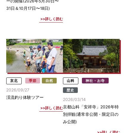
ーの開催(2026年5月30日〜
31日＆10月17日〜18日)
詳しく読む
京北
季節
自然
山科
神社・お寺
2026/09/27
歴史
渓流釣り体験ツアー
2026/03/14
京都山科「安祥寺」2026年特
詳しく読む
別拝観(通常非公開・限定日の
み公開)
詳しく読む