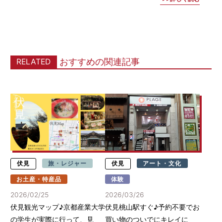
おすすめの関連記事
RELATED
伏見
旅・レジャー
伏見
アート・文化
お土産・特産品
体験
2026/02/25
2026/03/26
伏見観光マップ♪京都産業大学
伏見桃山駅すぐ♪予約不要でお
の学生が実際に行って、見
買い物のついでにキレイに