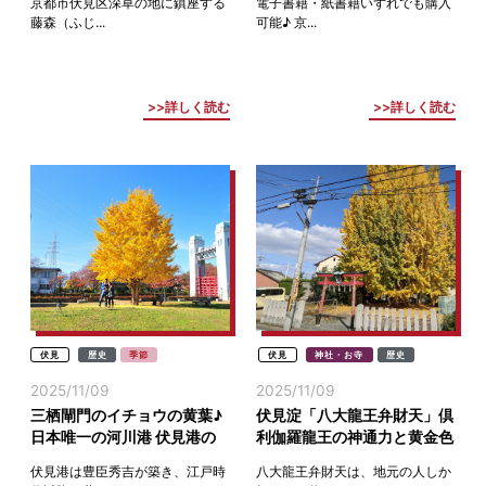
京都市伏見区深草の地に鎮座する
電子書籍・紙書籍いずれでも購入
西京)
藤森（ふじ...
可能♪ 京...
詳しく読む
詳しく読む
伏見
歴史
季節
伏見
神社・お寺
歴史
2025/11/09
2025/11/09
三栖閘門のイチョウの黄葉♪
伏見淀「八大龍王弁財天」倶
日本唯一の河川港 伏見港の
利伽羅龍王の神通力と黄金色
シンボル(京都伏見)
のイチョウ(京都伏見)
伏見港は豊臣秀吉が築き、江戸時
八大龍王弁財天は、地元の人しか