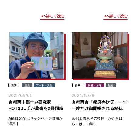
詳しく読む
詳しく読む
西京
歴史
アート・文化
西京
神社・お寺
歴史
2025/06/06
2024/12/28
京都西山郷土史研究家
京都西京「樫原弁財天」一年
HOTSUU氏が著書を2冊同時
一度だけ御開帳される秘仏
出版(京都西京)
Amazonではキャンペーン価格が
京都市西京区の樫原（かたぎは
適用中...
ら）は、山陰...