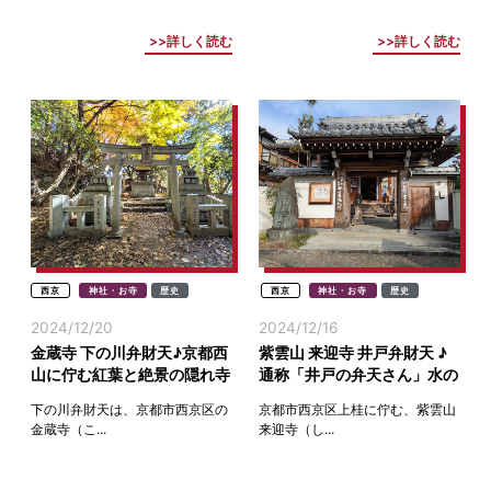
詳しく読む
詳しく読む
西京
神社・お寺
歴史
西京
神社・お寺
歴史
2024/12/20
2024/12/16
金蔵寺 下の川弁財天♪京都西
紫雲山 来迎寺 井戸弁財天 ♪
山に佇む紅葉と絶景の隠れ寺
通称「井戸の弁天さん」水の
に鎮座(西京)
守り神＆金運財運のご利益
下の川弁財天は、京都市西京区の
京都市西京区上桂に佇む、紫雲山
金蔵寺（こ...
来迎寺（し...