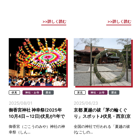
詳しく読む
詳しく読む
伏見
神社・お寺
歴史
京北
神社・お寺
歴史
2025/08/01
2025/06/23
御香宮神社 神幸祭(2025年
京都 夏越の祓「茅の輪くぐ
10月4日～12日)伏見が1年で
り」スポット♪伏見・西京(京
1番アツくなる9日間
都西山)・山科・京北・八幡
御香宮（ごこうのみや）神社の神
全国の神社で行われる「夏越の祓
幸祭（しん...
(なごしの...