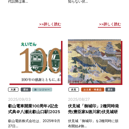
代以降は幕...
知らない伏...
詳しく読む
詳しく読む
大原
歴史
旅・レジャー
伏見
お土産・特産品
歴史
2025/09/03
2025/08/27
叡山電車開業100周年♪記念
伏見城「御城印」2種同時発
式典＠八瀬比叡山口駅(2025
売(豊臣家&徳川家)伏見城研
年9月27日)
究会監修
叡山電鉄株式会社は、2025年9月
伏見城「御城印」を2種同時に頒
27日...
布開始♪御...