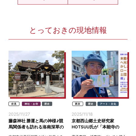
とっておきの現地情報
伏見
神社・お寺
歴史
西京
歴史
アート・文化
2025/11/27
2025/11/18
藤森神社 勝運と馬の神様♪競
京都西山郷土史研究家
馬関係者も訪れる洛南深草の
HOTSUU氏が「本能寺の
名刹(京都伏見)
変」の新説書籍を出版(京都