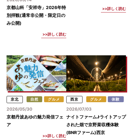
京都山科「安祥寺」2026年特
詳しく読む
別拝観(通常非公開・限定日の
み公開)
詳しく読む
京北
自然
グルメ
西京
グルメ
体験
2026/05/30
2026/07/03
京都丹波あゆの魅力発信フェ
ナイトファーム♪ライトアップ
ア
された畑で京野菜収穫体験
(BNRファーム)西京
詳しく読む