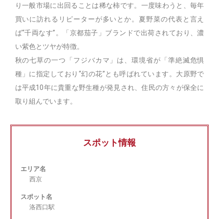
り一般市場に出回ることは稀な柿です。一度味わうと、毎年
買いに訪れるリピーターが多いとか。夏野菜の代表と言え
ば“千両なす”。「京都茄子」ブランドで出荷されており、濃
い紫色とツヤが特徴。
秋の七草の一つ「フジバカマ」は、環境省が「準絶滅危惧
種」に指定しており“幻の花”とも呼ばれています。大原野で
は平成10年に貴重な野生種が発見され、住民の方々が保全に
取り組んでいます。
スポット情報
エリア名
西京
スポット名
洛西口駅