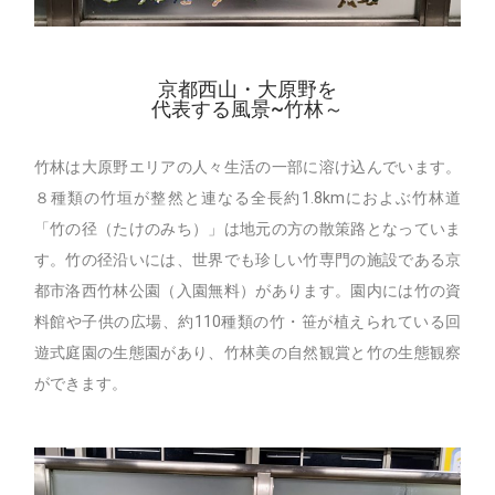
京都西山・大原野を
代表する風景~竹林～
竹林は大原野エリアの人々生活の一部に溶け込んでいます。
８種類の竹垣が整然と連なる全長約1.8kmにおよぶ竹林道
「竹の径（たけのみち）」は地元の方の散策路となっていま
す。竹の径沿いには、世界でも珍しい竹専門の施設である京
都市洛西竹林公園（入園無料）があります。園内には竹の資
料館や子供の広場、約110種類の竹・笹が植えられている回
遊式庭園の生態園があり、竹林美の自然観賞と竹の生態観察
ができます。