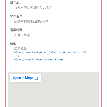
所在地
京都市西京区川島六ノ坪町
アクセス
阪急京都線洛西口駅下車
営業時間
始発～終電
URL
阪急電鉄
https://www.hankyu.co.jp/station/rakusaiguchi.html
TauT
https://www.taut-rakusaiguchi.com