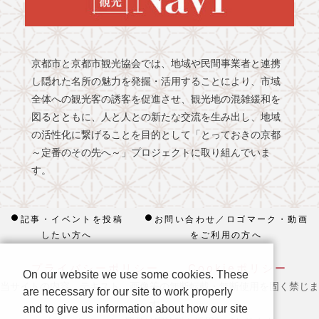
京都市と京都市観光協会では、地域や民間事業者と連携
し隠れた名所の魅力を発掘・活用することにより、市域
全体への観光客の誘客を促進させ、観光地の混雑緩和を
図るとともに、人と人との新たな交流を生み出し、地域
の活性化に繋げることを目的として「とっておきの京都
～定番のその先へ～」プロジェクトに取り組んでいま
す。
記事・イベントを投稿
お問い合わせ／ロゴマーク・動画
したい方へ
をご利用の方へ
プライバシーポリシー
Cookieポリシー
On our website we use some cookies. These
当サイトの内容、テキスト、画像等の無断転載・無断使用を固く禁じま
are necessary for our site to work properly
す。
and to give us information about how our site