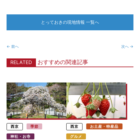
とっておきの現地情報 一覧へ
← 前へ
次へ →
おすすめの関連記事
RELATED
西京
季節
西京
お土産・特産品
神社・お寺
グルメ