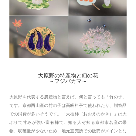
大原野の特産物と幻の花
～フジバカマ～
大原野を代表する農産物と言えば、何と言っても「竹の子」
です。京都西山産の竹の子は高級料亭で使われたり、贈答品
での消費が多いそうです。「大枝柿（おおえのかき）」は大
ぶりで甘みが強い富有柿で、知る人ぞ知る京都市名産の果
物。収穫量が少ないため、地元直売所での販売がメインとな