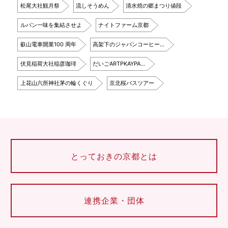
松尾大社観月祭
流しそうめん
清水焼の郷まつり値段
ルパン一味を集結させよ
ナイトファーム京都
叡山電車開業100 周年
高架下のジャパンコーヒー…
伏見稲荷大社稲彦珈琲
だいごARTPKAYPA…
上花山六所神社茅の輪くぐり
京北桜バスツアー
とっておきの京都とは
連携企業・団体