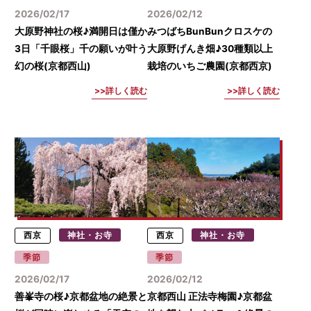
2026/02/17
2026/02/12
大原野神社の桜♪満開日は僅か
みつばちBunBunクロスケの
3日「千眼桜」千の願いが叶う
大原野げんき畑♪30種類以上
幻の桜(京都西山)
栽培のいちご農園(京都西京)
詳しく読む
詳しく読む
西京
神社・お寺
西京
神社・お寺
季節
季節
2026/02/17
2026/02/12
善峯寺の桜♪京都盆地の絶景と
京都西山 正法寺梅園♪京都盆