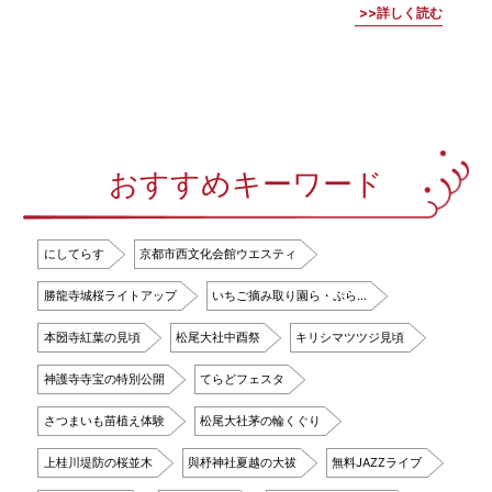
詳しく読む
おすすめキーワード
にしてらす
京都市西文化会館ウエスティ
勝龍寺城桜ライトアップ
いちご摘み取り園ら・ぷら…
本圀寺紅葉の見頃
松尾大社中酉祭
キリシマツツジ見頃
神護寺寺宝の特別公開
てらどフェスタ
さつまいも苗植え体験
松尾大社茅の輪くぐり
上桂川堤防の桜並木
與杼神社夏越の大祓
無料JAZZライブ