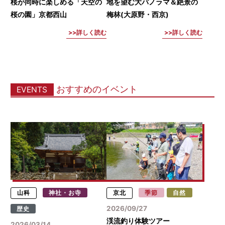
桜が同時に楽しめる「天空の
地を望む大パノラマ＆絶景の
桜の園」京都西山
梅林(大原野・西京)
詳しく読む
詳しく読む
おすすめのイベント
EVENTS
山科
神社・お寺
京北
季節
自然
2026/09/27
歴史
渓流釣り体験ツアー
2026/03/14