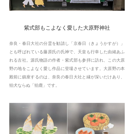
紫式部もこよなく愛した大原野神社
奈良・春日大社の分霊を勧請し「京春日（きょうかすが）」
とも呼ばれている藤原氏の氏神で、天皇も行幸した由緒あふ
れる古社。源氏物語の作者・紫式部も参拝に訪れ、この大原
野の地をこよなく愛し作品に登場させています。大原野の本
殿前に鎮座するのは、奈良の春日大社と縁が深いだけあり、
狛犬ならぬ「狛鹿」です。