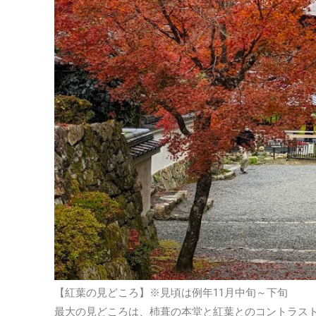
【紅葉の見どころ】※見頃は例年11月中旬～下旬
最大の見どころは、杮葺の本堂と紅葉とのコントラス