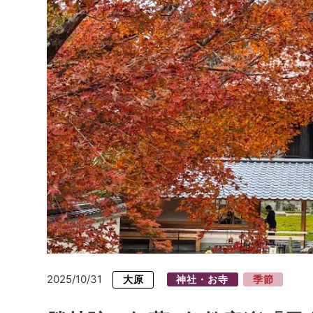
2025/10/31
大原
神社・お寺
季節