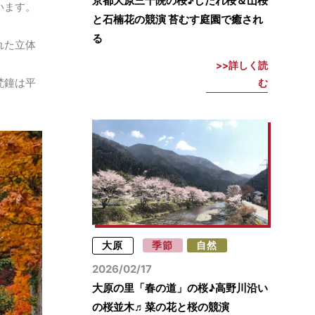
京都大原三千院の桜♪しだれ桜＆山桜
います。
と石楠花の競演 苔むす庭園で癒され
る
れた立体
詳しく読
梵鐘は平
む
大原
季節
自然
2026/02/17
大原の里「春の道」の桜♪高野川沿い
の桜並木♬菜の花と桜の競演