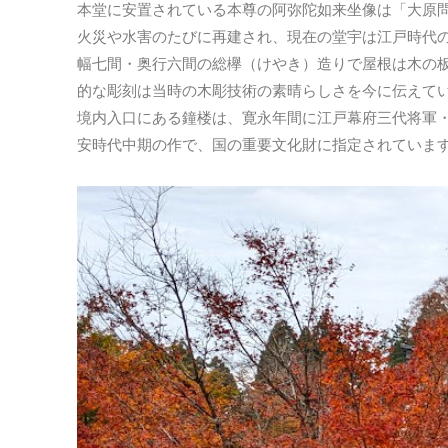
本堂に安置されている本尊の阿弥陀如来坐像は「大原
火災や水害のたびに再建され、現在の堂宇は江戸時代の安
幅七間・奥行六間の総欅（けやき）造りで屋根は木の
的な彫刻は当時の木彫技術の素晴らしさを今に伝えて
境内入口にある鐘楼は、寛永年間に江戸幕府三代将軍
安時代中期の作で、国の重要文化財に指定されていま