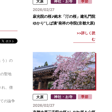
大原
神社・お寺
季節
2026/02/27
寂光院の桜♪銘木「汀の桜」建礼門院
ゆかり“しば漬”発祥の寺院(京都大原)
詳しく読
む
ょう）の
明の聖地
され、僧
大原
神社・お寺
季節
いての論争
2026/02/27