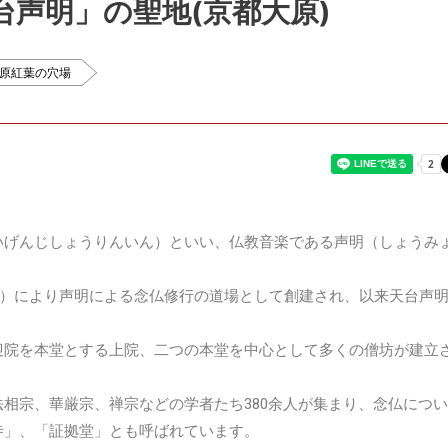
台声明」の聖地(京都大原)
原紅葉の穴場
いげんじしょうりんいん）といい、仏教音楽である声明（しょうみ
げん）により声明による念仏修行の道場として創建され、以来天台声
迎院を本堂とする上院、二つの本堂を中心として多くの僧坊が建立
相宗、華厳宗、禅宗などの学者たち380余人が集まり、念仏につ
寺」、「証拠堂」とも呼ばれています。