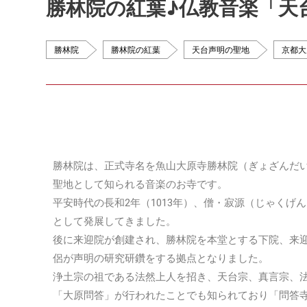
勝林院の紅葉♪仏教音楽「天
勝林院
勝林院の紅葉
天台声明の聖地
京都大
勝林院は、正式寺名を魚山大原寺勝林院（ぎょざんだ
聖地として知られる音楽のお寺です。
平安時代の長和2年（1013年）、僧・寂源（じゃく
として発展してきました。
後に来迎院が創建され、勝林院を本堂とする下院、来
侶が声明の研究研鑽をする拠点となりました。
浄土宗の祖である法然上人を招き、天台宗、真言宗、法
「大原問答」が行われたことでも知られており「問答