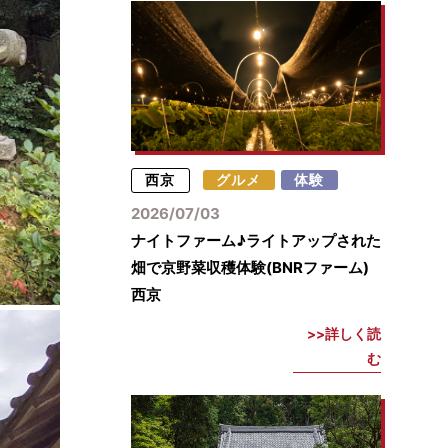
西京
グルメ
体験
2026/07/03
ナイトファーム♪ライトアップされた
畑で京野菜収穫体験(BNRファーム)
西京
詳しく読
む