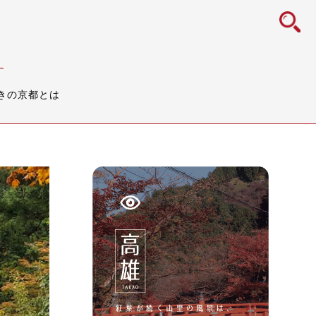
icon
す
きの京都とは