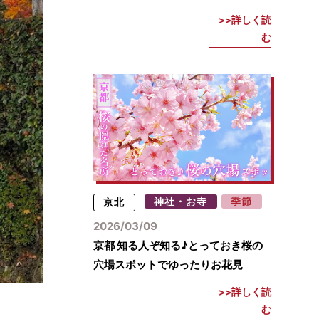
詳しく読
む
京北
神社・お寺
季節
2026/03/09
京都 知る人ぞ知る♪とっておき桜の
穴場スポットでゆったりお花見
詳しく読
む