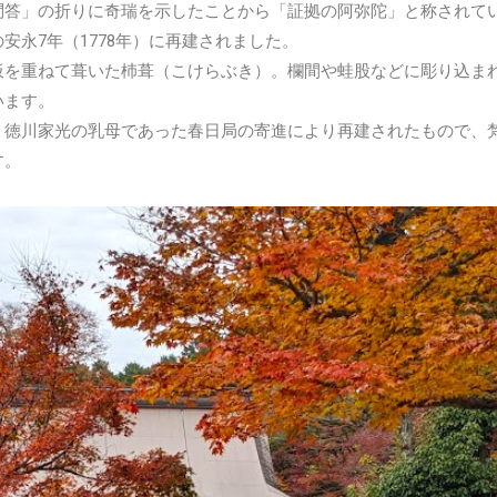
問答」の折りに奇瑞を示したことから「証拠の阿弥陀」と称されて
永7年（1778年）に再建されました。
板を重ねて葺いた杮葺（こけらぶき）。欄間や蛙股などに彫り込ま
います。
・徳川家光の乳母であった春日局の寄進により再建されたもので、
す。