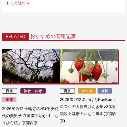
もっと読む »
おすすめの関連記事
RELATED
西京
神社・お寺
西京
グルメ
体験
2026/02/12
みつばちBunBunク
季節
ロスケの大原野げんき畑♪30種
2026/02/17
十輪寺の桜♪平安時
類以上栽培のいちご農園(京都西
代の美男子 在原業平ゆかり「な
京)
りひら桜」京都西京