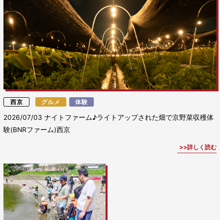
西京
グルメ
体験
2026/07/03
ナイトファーム♪ライトアップされた畑で京野菜収穫体
験(BNRファーム)西京
詳しく読む