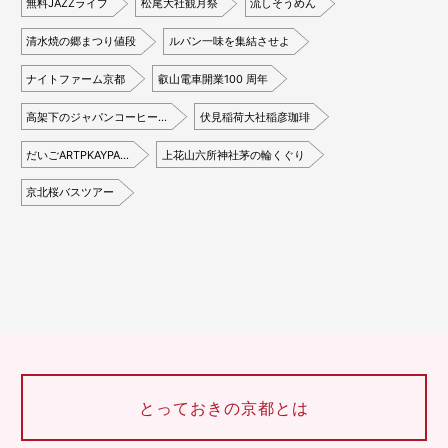
無料JAZZライブ
松尾大社観月祭
流しそうめん
清水焼の郷まつり値段
ルパン一味を集結させよ
ナイトファーム京都
叡山電車開業100 周年
高架下のジャパンコーヒー…
伏見稲荷大社稲彦珈琲
だいごARTPKAYPA…
上花山六所神社茅の輪くぐり
京北桜バスツアー
とっておきの京都とは