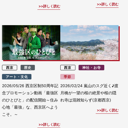
詳しく読む
詳しく読む
西京
歴史
西京
神社・お寺
アート・文化
季節
2026/05/26
西京区制50周年記
2026/02/24
嵐山のスグ近く♪渡
念プロモーション動画「最強区
月橋が一望の桜の絶景や桜の隠
のひとびと」の配信開始～住み
れ寺は混雑知らず(京都西京)
心地「最強」な、西京区へよう
詳しく読む
こそ。～
詳しく読む