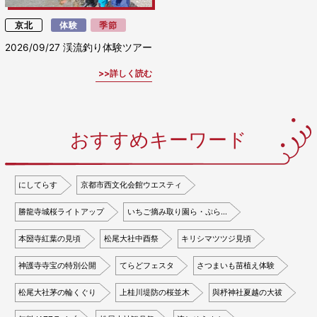
京北
体験
季節
2026/09/27
渓流釣り体験ツアー
詳しく読む
おすすめキーワード
にしてらす
京都市西文化会館ウエスティ
勝龍寺城桜ライトアップ
いちご摘み取り園ら・ぷら…
本圀寺紅葉の見頃
松尾大社中酉祭
キリシマツツジ見頃
神護寺寺宝の特別公開
てらどフェスタ
さつまいも苗植え体験
松尾大社茅の輪くぐり
上桂川堤防の桜並木
與杼神社夏越の大祓