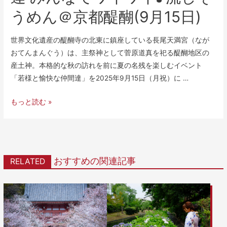
うめん＠京都醍醐(9月15日)
世界文化遺産の醍醐寺の北東に鎮座している長尾天満宮（なが
おてんまんぐう）は、主祭神として菅原道真を祀る醍醐地区の
産土神。本格的な秋の訪れを前に夏の名残を楽しむイベント
「若様と愉快な仲間達」を2025年9月15日（月祝）に …
もっと読む »
おすすめの関連記事
RELATED