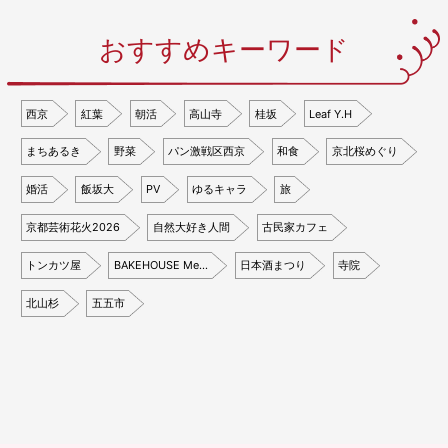
おすすめキーワード
西京
紅葉
朝活
高山寺
桂坂
Leaf Y.H
まちあるき
野菜
パン激戦区西京
和食
京北桜めぐり
婚活
飯坂大
PV
ゆるキャラ
旅
京都芸術花火2026
自然大好き人間
古民家カフェ
トンカツ屋
BAKEHOUSE Me…
日本酒まつり
寺院
北山杉
五五市