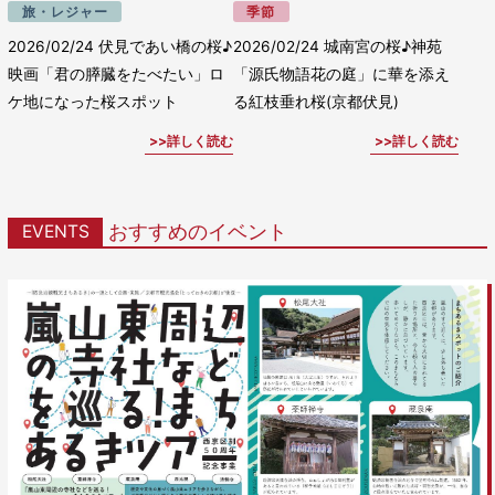
旅・レジャー
季節
2026/02/24
伏見であい橋の桜♪
2026/02/24
城南宮の桜♪神苑
映画「君の膵臓をたべたい」ロ
「源氏物語花の庭」に華を添え
ケ地になった桜スポット
る紅枝垂れ桜(京都伏見)
詳しく読む
詳しく読む
おすすめのイベント
EVENTS