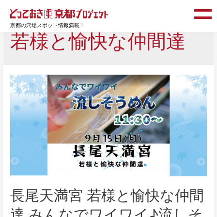
京都の穴場スポット情報満載！
若様と愉快な仲間達
長尾天満宮 若様と愉快な仲間
達 みんなでワイワイ♪流しそ