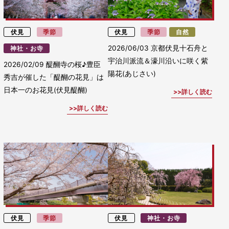
伏見
季節
伏見
季節
自然
2026/06/03
京都伏見十石舟と
神社・お寺
宇治川派流＆濠川沿いに咲く紫
2026/02/09
醍醐寺の桜♪豊臣
陽花(あじさい)
秀吉が催した「醍醐の花見」は
日本一のお花見(伏見醍醐)
詳しく読む
詳しく読む
伏見
季節
伏見
神社・お寺