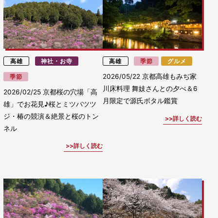
高雄
神社・お寺
高雄
季節
グルメ
2026/05/22
京都高雄もみぢ家
季節
川床料理 舞妓さんとの夕べ＆6
2026/02/25
京都桜の穴場「高
月限定で源氏ボタル鑑賞
雄」でお花見♪桜とミツバツツ
ジ・椿の競演＆絶景と桜のトン
詳しく読む
ネル
詳しく読む