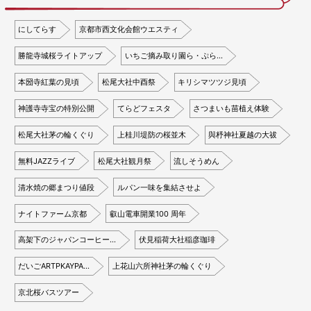
にしてらす
京都市西文化会館ウエスティ
勝龍寺城桜ライトアップ
いちご摘み取り園ら・ぷら…
本圀寺紅葉の見頃
松尾大社中酉祭
キリシマツツジ見頃
神護寺寺宝の特別公開
てらどフェスタ
さつまいも苗植え体験
松尾大社茅の輪くぐり
上桂川堤防の桜並木
與杼神社夏越の大祓
無料JAZZライブ
松尾大社観月祭
流しそうめん
清水焼の郷まつり値段
ルパン一味を集結させよ
ナイトファーム京都
叡山電車開業100 周年
高架下のジャパンコーヒー…
伏見稲荷大社稲彦珈琲
だいごARTPKAYPA…
上花山六所神社茅の輪くぐり
京北桜バスツアー