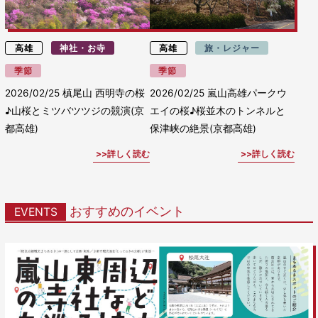
高雄
神社・お寺
高雄
旅・レジャー
季節
季節
2026/02/25
槙尾山 西明寺の桜
2026/02/25
嵐山高雄パークウ
♪山桜とミツバツツジの競演(京
エイの桜♪桜並木のトンネルと
都高雄)
保津峡の絶景(京都高雄)
詳しく読む
詳しく読む
おすすめのイベント
EVENTS