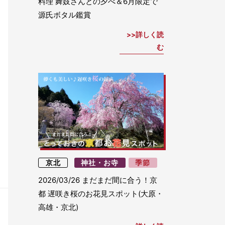
料理 舞妓さんとの夕べ＆6月限定で
源氏ボタル鑑賞
詳しく読
む
京北
神社・お寺
季節
2026/03/26
まだまだ間に合う！京
都 遅咲き桜のお花見スポット(大原・
高雄・京北)