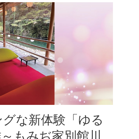
ングな新体験「ゆる
雄～もみぢ家別館川