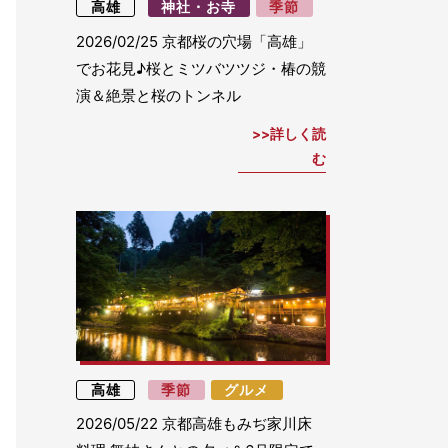
高雄
神社・お寺
季節
2026/02/25
京都桜の穴場「高雄」
でお花見♪桜とミツバツツジ・椿の競
演＆絶景と桜のトンネル
詳しく読
む
高雄
季節
グルメ
2026/05/22
京都高雄もみぢ家川床