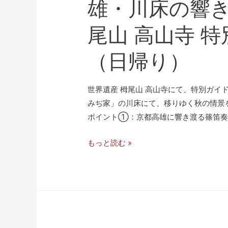
雄・川床の響き
尾山 高山寺 
（日帰り）
世界遺産 栂尾山 高山寺にて、特別ガイ
みぢ家」の川床にて、移りゆく秋の情景
ポイント①：京都高雄に響き渡る篠笛奏者
もっと読む »