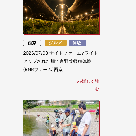
西京
グルメ
体験
2026/07/03
ナイトファーム♪ライト
アップされた畑で京野菜収穫体験
(BNRファーム)西京
詳しく読
む