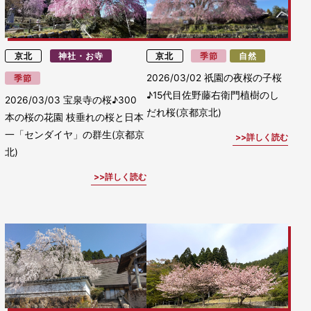
京北
神社・お寺
京北
季節
自然
2026/03/02
祇園の夜桜の子桜
季節
♪15代目佐野藤右衛門植樹のし
2026/03/03
宝泉寺の桜♪300
だれ桜(京都京北)
本の桜の花園 枝垂れの桜と日本
一「センダイヤ」の群生(京都京
詳しく読む
北)
詳しく読む