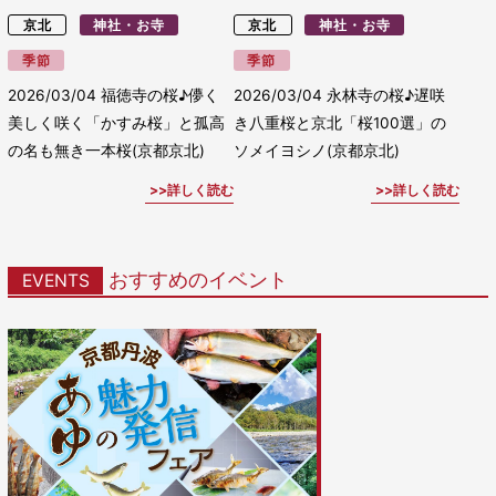
京北
神社・お寺
京北
神社・お寺
季節
季節
2026/03/04
福徳寺の桜♪儚く
2026/03/04
永林寺の桜♪遅咲
美しく咲く「かすみ桜」と孤高
き八重桜と京北「桜100選」の
の名も無き一本桜(京都京北)
ソメイヨシノ(京都京北)
詳しく読む
詳しく読む
おすすめのイベント
EVENTS