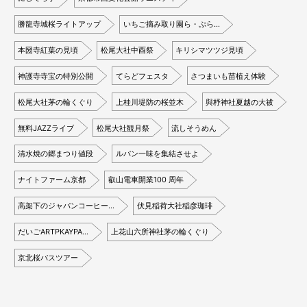
勝龍寺城桜ライトアップ
いちご摘み取り園ら・ぷら…
本圀寺紅葉の見頃
松尾大社中酉祭
キリシマツツジ見頃
神護寺寺宝の特別公開
てらどフェスタ
さつまいも苗植え体験
松尾大社茅の輪くぐり
上桂川堤防の桜並木
與杼神社夏越の大祓
無料JAZZライブ
松尾大社観月祭
流しそうめん
清水焼の郷まつり値段
ルパン一味を集結させよ
ナイトファーム京都
叡山電車開業100 周年
高架下のジャパンコーヒー…
伏見稲荷大社稲彦珈琲
だいごARTPKAYPA…
上花山六所神社茅の輪くぐり
京北桜バスツアー