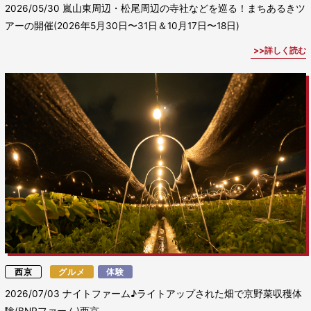
2026/05/30
嵐山東周辺・松尾周辺の寺社などを巡る！まちあるきツ
アーの開催(2026年5月30日〜31日＆10月17日〜18日)
詳しく読む
西京
グルメ
体験
2026/07/03
ナイトファーム♪ライトアップされた畑で京野菜収穫体
験(BNRファーム)西京