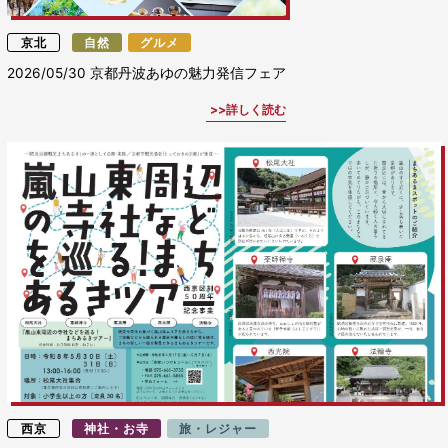
京北
自然
グルメ
2026/05/30
京都丹波あゆの魅力発信フェア
詳しく読む
西京
神社・お寺
旅・レジャー