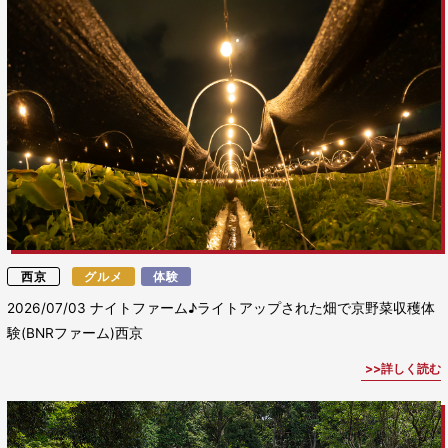
西京
グルメ
体験
2026/07/03
ナイトファーム♪ライトアップされた畑で京野菜収穫体
験(BNRファーム)西京
詳しく読む