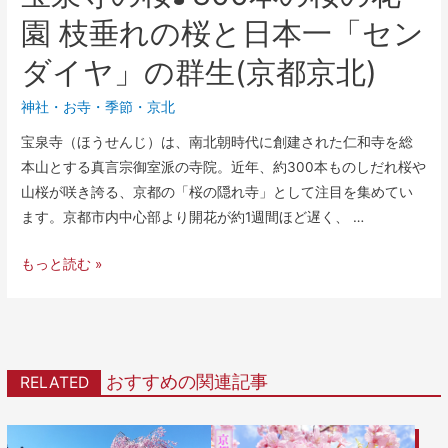
園 枝垂れの桜と日本一「セン
ダイヤ」の群生(京都京北)
神社・お寺
・
季節
・
京北
宝泉寺（ほうせんじ）は、南北朝時代に創建された仁和寺を総
本山とする真言宗御室派の寺院。近年、約300本ものしだれ桜や
山桜が咲き誇る、京都の「桜の隠れ寺」として注目を集めてい
ます。京都市内中心部より開花が約1週間ほど遅く、 …
もっと読む »
おすすめの関連記事
RELATED