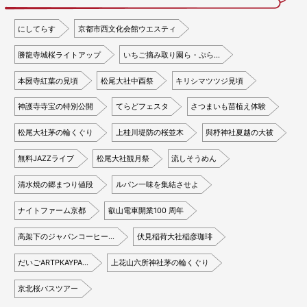
にしてらす
京都市西文化会館ウエスティ
勝龍寺城桜ライトアップ
いちご摘み取り園ら・ぷら…
本圀寺紅葉の見頃
松尾大社中酉祭
キリシマツツジ見頃
神護寺寺宝の特別公開
てらどフェスタ
さつまいも苗植え体験
松尾大社茅の輪くぐり
上桂川堤防の桜並木
與杼神社夏越の大祓
無料JAZZライブ
松尾大社観月祭
流しそうめん
清水焼の郷まつり値段
ルパン一味を集結させよ
ナイトファーム京都
叡山電車開業100 周年
高架下のジャパンコーヒー…
伏見稲荷大社稲彦珈琲
だいごARTPKAYPA…
上花山六所神社茅の輪くぐり
京北桜バスツアー