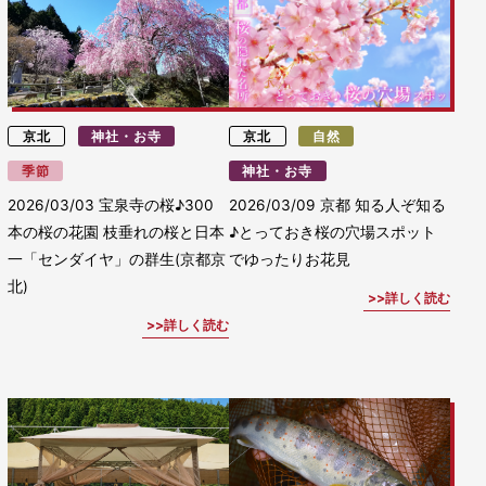
京北
神社・お寺
京北
自然
季節
神社・お寺
2026/03/03
宝泉寺の桜♪300
2026/03/09
京都 知る人ぞ知る
本の桜の花園 枝垂れの桜と日本
♪とっておき桜の穴場スポット
一「センダイヤ」の群生(京都京
でゆったりお花見
北)
詳しく読む
詳しく読む