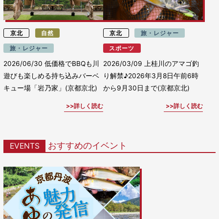
京北
自然
京北
旅・レジャー
旅・レジャー
スポーツ
2026/06/30
低価格でBBQも川
2026/03/09
上桂川のアマゴ釣
遊びも楽しめる持ち込みバーベ
り解禁♪2026年3月8日午前6時
キュー場「岩乃家」(京都京北)
から9月30日まで(京都京北)
詳しく読む
詳しく読む
おすすめのイベント
EVENTS