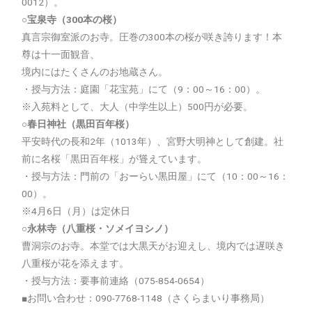
0012）。
○宝泉寺（300本の桜）
真言宗御室派のお寺。圧巻の300本の桜が咲き誇ります！本
尊は十一面観音、
境内にはたくさんのお地蔵さん。
・授与方法：庭園「花宝苑」にて（9：00～16：00）。
※入苑料として、大人（中学生以上）500円が必要。
○春日神社（黒田百年桜）
平安時代の長和2年（1013年）、宮野大明神として創建。社
前に名桜「黒田百年桜」が聳えています。
・授与方法：門前の「おーらい黒田屋」にて（10：00～16：
00）。
※4月6日（月）は定休日
○永林寺（八重桜・ソメイヨシノ）
曹洞宗のお寺。本堂では大黒天がお迎えし、境内では遅咲き
八重桜が花を添えます。
・授与方法：要事前連絡（075-854-0654）
■お問い合わせ：090-7768-1148（さくらまいり事務局）