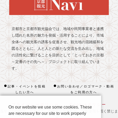
京都市と京都市観光協会では、地域や民間事業者と連携
し隠れた名所の魅力を発掘・活用することにより、市域
全体への観光客の誘客を促進させ、観光地の混雑緩和を
図るとともに、人と人との新たな交流を生み出し、地域
の活性化に繋げることを目的として「とっておきの京都
～定番のその先へ～」プロジェクトに取り組んでいま
す。
記事・イベントを投稿
お問い合わせ／ロゴマーク・動画
したい方へ
をご利用の方へ
プライバシーポリシー
Cookieポリシー
On our website we use some cookies. These
当サイトの内容、テキスト、画像等の無断転載・無断使用を固く禁じま
are necessary for our site to work properly
す。