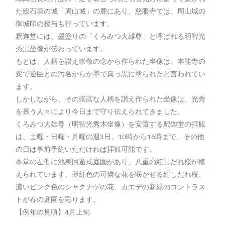
た総石垣の城「周山城」の麓にあり、慈眼寺では、周山城の
御城印の授与も行っています。
釈迦堂には、墨塗りの「くろみつ大雄尊」と呼ばれる明智光
秀黒坐像が伝わっています。
もとは、人柄を讃え崇敬の念から作られた坐像は、本能寺の
変で逆臣との汚名からか墨で真っ黒に塗られたと言われてい
ます。
しかしながら、その崇高な人柄を讃え作られた坐像は、光秀
を慕う人々により今日まで守り伝えられてきました。
くろみつ大雄尊（明智光秀木坐像）を安置する釈迦堂の拝観
は、土曜・日曜・月曜の週3日、10時から16時まで、その他
の日は事前予約いただければ拝観可能です。
本堂の左側に池泉回遊式庭園があり、八重の紅しだれ桜が植
えられています。薄紅色の可憐な花を咲かせる紅しだれ桜、
濃いピンク色のシャクナゲの花、カエデの新緑のコントラス
トが春の庭園を彩ります。
【例年の見頃】4月上旬