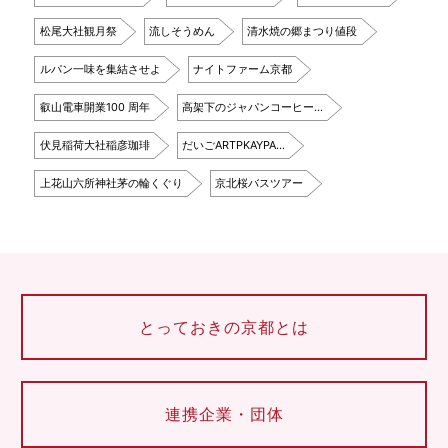
松尾大社観月祭
流しそうめん
清水焼の郷まつり値段
ルパン一味を集結させよ
ナイトファーム京都
叡山電車開業100 周年
高架下のジャパンコーヒー…
伏見稲荷大社稲彦珈琲
だいごARTPKAYPA…
上花山六所神社茅の輪くぐり
京北桜バスツアー
とっておきの京都とは
連携企業・団体