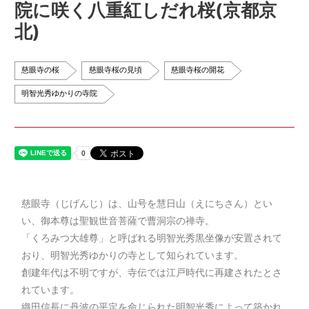
院に咲く八重紅しだれ桜(京都京
北)
慈眼寺の桜
慈眼寺桜の見頃
慈眼寺桜の開花
明智光秀ゆかりの寺院
慈眼寺（じげんじ）は、山号を慧日山（えにちさん）とい
い、御本尊は聖観世音菩薩で曹洞宗の禅寺。
「くろみつ大雄尊」と呼ばれる明智光秀黒坐像が安置されて
おり、明智光秀ゆかりの寺として知られています。
創建年代は不明ですが、寺伝では江戸時代に再建されたとさ
れています。
織田信長に丹波の平定を命じられた明智光秀によって築かれ