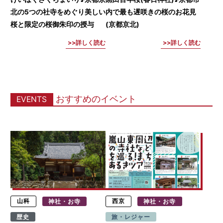
北の5つの社寺をめぐり美しい
内で最も遅咲きの桜のお花見
桜と限定の桜御朱印の授与
(京都京北)
詳しく読む
詳しく読む
おすすめのイベント
EVENTS
山科
神社・お寺
西京
神社・お寺
歴史
旅・レジャー