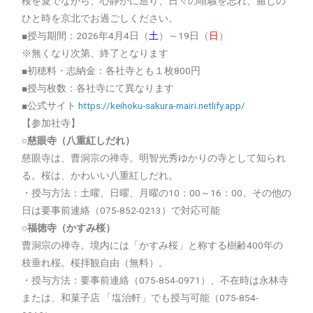
桜を愛でながら、心静かに巡り、日々の喧騒を忘れ、癒しの
ひと時を京北でお過ごしください。
■授与期間：2026年4月4日（
土
）～19日（
日
）
※無くなり次第、終了となります
■初穂料・志納金：各社寺とも１枚800円
■授与枚数：各社寺にて異なります
■公式サイト
https://keihoku-sakura-mairi.netlify.app/
【参加社寺】
○慈眼寺（八重紅しだれ）
慈眼寺は、曹洞宗の禅寺。明智光秀ゆかりの寺として知られ
る。桜は、かわいい八重紅しだれ。
・授与方法：土曜、日曜、月曜の10：00～16：00、その他の
日は要事前連絡（075-852-0213）で対応可能
○福徳寺（かすみ桜）
曹洞宗の禅寺。境内には「かすみ桜」と称する樹齢400年の
枝垂れ桜。桜拝観自由（無料）。
・授与方法：要事前連絡（075-854-0971）、不在時は永林寺
または、和菓子店 「塩治軒」でも授与可能（075-854-