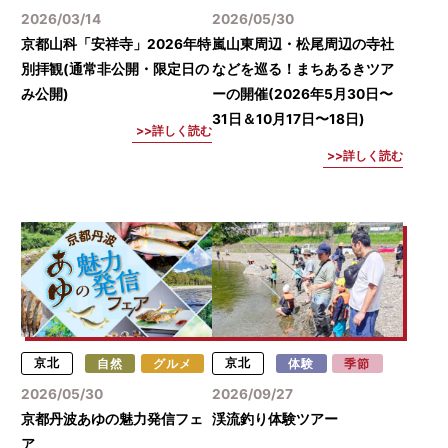
2026/03/14
2026/05/30
京都山科「安祥寺」2026年特
嵐山東周辺・松尾周辺の寺社
別拝観(通常非公開・限定日の
などを巡る！まちあるきツア
み公開)
ーの開催(2026年5月30日〜
31日＆10月17日〜18日)
詳しく読む
詳しく読む
京北
自然
グルメ
京北
体験
季節
2026/05/30
2026/09/27
京都丹波あゆの魅力発信フェ
渓流釣り体験ツアー
ア