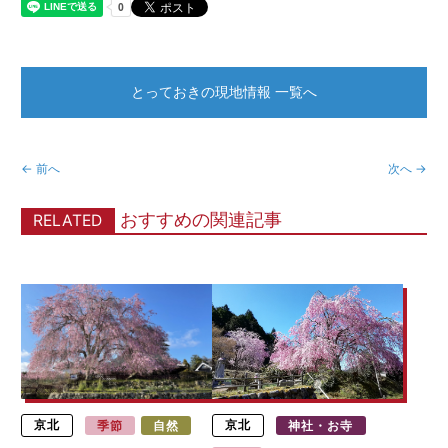
とっておきの現地情報 一覧へ
← 前へ
次へ →
おすすめの関連記事
RELATED
京北
季節
自然
京北
神社・お寺