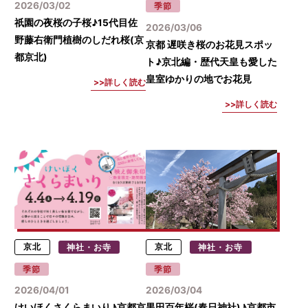
2026/03/02
季節
祇園の夜桜の子桜♪15代目佐
2026/03/06
野藤右衛門植樹のしだれ桜(京
京都 遅咲き桜のお花見スポッ
都京北)
ト♪京北編・歴代天皇も愛した
皇室ゆかりの地でお花見
詳しく読む
詳しく読む
京北
神社・お寺
京北
神社・お寺
季節
季節
2026/04/01
2026/03/04
けいほくさくらまいり♪京都京
黒田百年桜(春日神社)♪京都市