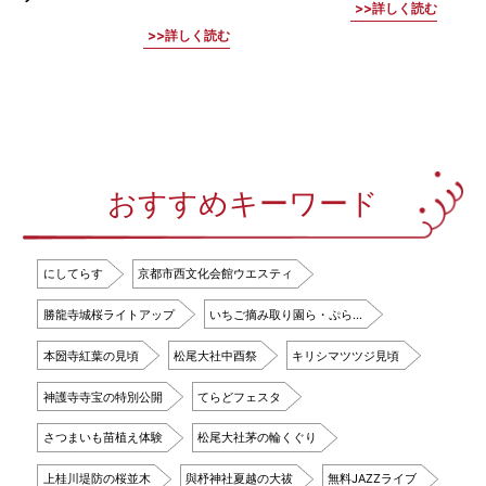
詳しく読む
詳しく読む
おすすめキーワード
にしてらす
京都市西文化会館ウエスティ
勝龍寺城桜ライトアップ
いちご摘み取り園ら・ぷら…
本圀寺紅葉の見頃
松尾大社中酉祭
キリシマツツジ見頃
神護寺寺宝の特別公開
てらどフェスタ
さつまいも苗植え体験
松尾大社茅の輪くぐり
上桂川堤防の桜並木
與杼神社夏越の大祓
無料JAZZライブ