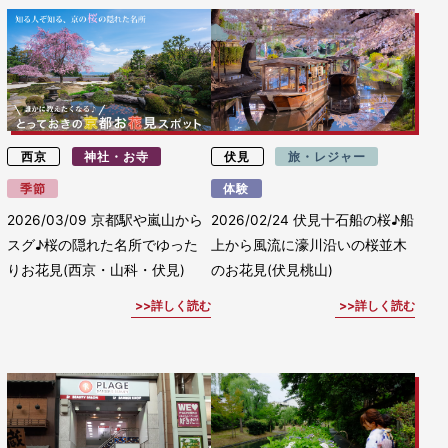
西京
神社・お寺
伏見
旅・レジャー
季節
体験
2026/03/09
京都駅や嵐山から
2026/02/24
伏見十石船の桜♪船
スグ♪桜の隠れた名所でゆった
上から風流に濠川沿いの桜並木
りお花見(西京・山科・伏見)
のお花見(伏見桃山)
詳しく読む
詳しく読む