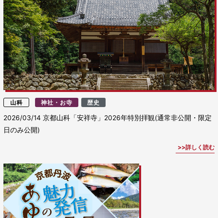
山科
神社・お寺
歴史
2026/03/14
京都山科「安祥寺」2026年特別拝観(通常非公開・限定
日のみ公開)
詳しく読む