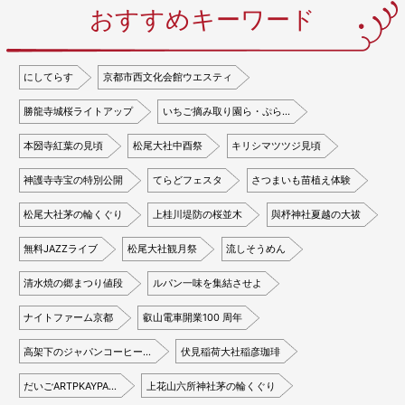
おすすめキーワード
にしてらす
京都市西文化会館ウエスティ
勝龍寺城桜ライトアップ
いちご摘み取り園ら・ぷら…
本圀寺紅葉の見頃
松尾大社中酉祭
キリシマツツジ見頃
神護寺寺宝の特別公開
てらどフェスタ
さつまいも苗植え体験
松尾大社茅の輪くぐり
上桂川堤防の桜並木
與杼神社夏越の大祓
無料JAZZライブ
松尾大社観月祭
流しそうめん
清水焼の郷まつり値段
ルパン一味を集結させよ
ナイトファーム京都
叡山電車開業100 周年
高架下のジャパンコーヒー…
伏見稲荷大社稲彦珈琲
だいごARTPKAYPA…
上花山六所神社茅の輪くぐり