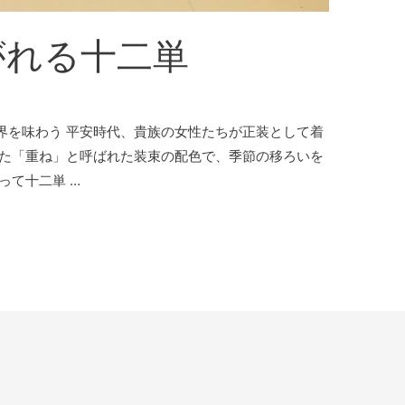
がれる十二単
界を味わう 平安時代、貴族の女性たちが正装として着
ねた「重ね」と呼ばれた装束の配色で、季節の移ろいを
って十二単 …