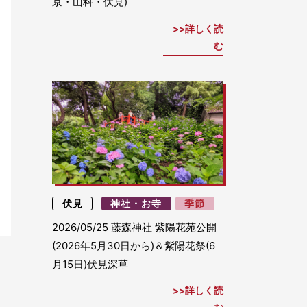
京・山科・伏見)
詳しく読
む
伏見
神社・お寺
季節
2026/05/25
藤森神社 紫陽花苑公開
(2026年5月30日から)＆紫陽花祭(6
月15日)伏見深草
詳しく読