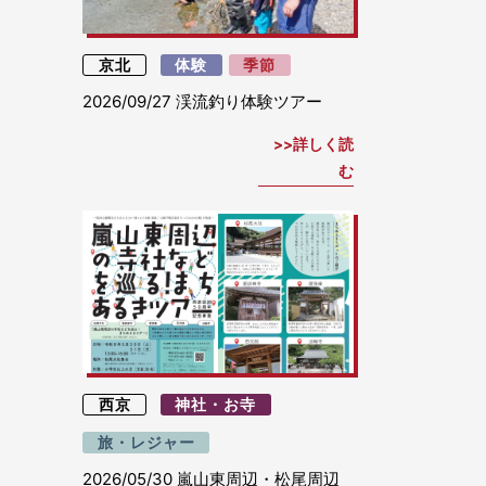
京北
体験
季節
2026/09/27
渓流釣り体験ツアー
詳しく読
む
西京
神社・お寺
旅・レジャー
2026/05/30
嵐山東周辺・松尾周辺