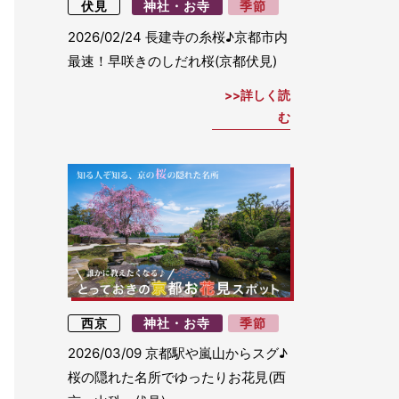
伏見
神社・お寺
季節
2026/02/24
長建寺の糸桜♪京都市内
最速！早咲きのしだれ桜(京都伏見)
詳しく読
む
西京
神社・お寺
季節
2026/03/09
京都駅や嵐山からスグ♪
桜の隠れた名所でゆったりお花見(西