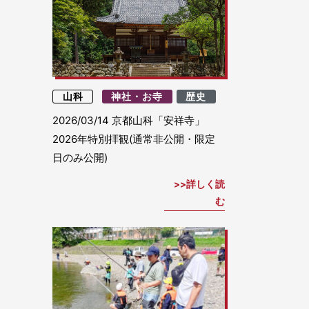
山科
神社・お寺
歴史
2026/03/14
京都山科「安祥寺」
2026年特別拝観(通常非公開・限定
日のみ公開)
詳しく読
む