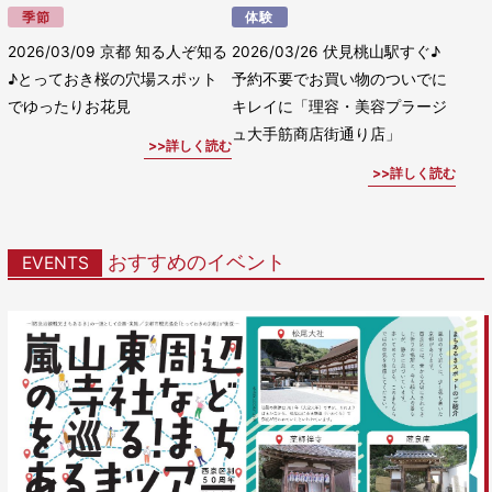
季節
体験
2026/03/09
京都 知る人ぞ知る
2026/03/26
伏見桃山駅すぐ♪
♪とっておき桜の穴場スポット
予約不要でお買い物のついでに
でゆったりお花見
キレイに「理容・美容プラージ
ュ大手筋商店街通り店」
詳しく読む
詳しく読む
おすすめのイベント
EVENTS