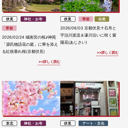
伏見
神社・お寺
伏見
季節
自然
2026/06/03
京都伏見十石舟と
季節
宇治川派流＆濠川沿いに咲く紫
2026/02/24
城南宮の桜♪神苑
陽花(あじさい)
「源氏物語花の庭」に華を添え
る紅枝垂れ桜(京都伏見)
詳しく読む
詳しく読む
京北
神社・お寺
伏見
アート・文化