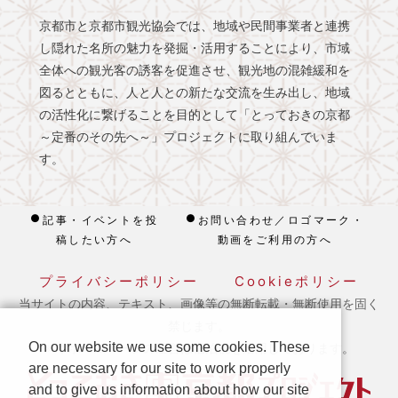
京都市と京都市観光協会では、地域や民間事業者と連携
し隠れた名所の魅力を発掘・活用することにより、市域
全体への観光客の誘客を促進させ、観光地の混雑緩和を
図るとともに、人と人との新たな交流を生み出し、地域
の活性化に繋げることを目的として「とっておきの京都
～定番のその先へ～」プロジェクトに取り組んでいま
す。
記事・イベントを投
お問い合わせ／ロゴマーク・
稿したい方へ
動画をご利用の方へ
プライバシーポリシー
Cookieポリシー
当サイトの内容、テキスト、画像等の無断転載・無断使用を固く
禁じます。
On our website we use some cookies. These
※ 本ホームページの運営は宿泊税を活用しております。
are necessary for our site to work properly
and to give us information about how our site