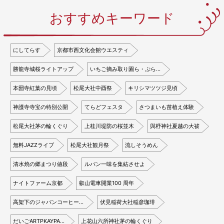
おすすめキーワード
にしてらす
京都市西文化会館ウエスティ
勝龍寺城桜ライトアップ
いちご摘み取り園ら・ぷら…
本圀寺紅葉の見頃
松尾大社中酉祭
キリシマツツジ見頃
神護寺寺宝の特別公開
てらどフェスタ
さつまいも苗植え体験
松尾大社茅の輪くぐり
上桂川堤防の桜並木
與杼神社夏越の大祓
無料JAZZライブ
松尾大社観月祭
流しそうめん
清水焼の郷まつり値段
ルパン一味を集結させよ
ナイトファーム京都
叡山電車開業100 周年
高架下のジャパンコーヒー…
伏見稲荷大社稲彦珈琲
だいごARTPKAYPA…
上花山六所神社茅の輪くぐり