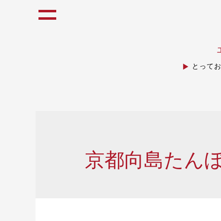
とって
京都向島たん