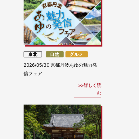
京北
自然
グルメ
2026/05/30
京都丹波あゆの魅力発
信フェア
詳しく読
む