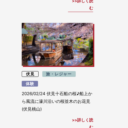
詳しく読
む
伏見
旅・レジャー
体験
2026/02/24
伏見十石船の桜♪船上か
ら風流に濠川沿いの桜並木のお花見
(伏見桃山)
詳しく読
む