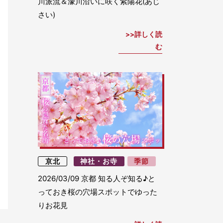
川派流＆濠川沿いに咲く紫陽花(あじ
さい)
詳しく読
む
京北
神社・お寺
季節
2026/03/09
京都 知る人ぞ知る♪と
っておき桜の穴場スポットでゆった
りお花見