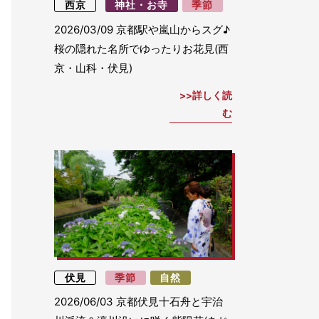
西京
神社・お寺
季節
2026/03/09
京都駅や嵐山からスグ♪
桜の隠れた名所でゆったりお花見(西
京・山科・伏見)
詳しく読
む
伏見
季節
自然
2026/06/03
京都伏見十石舟と宇治