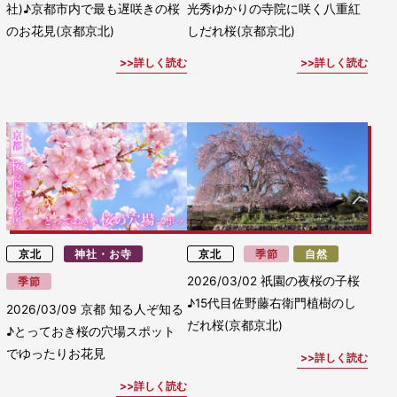
社)♪京都市内で最も遅咲きの桜
光秀ゆかりの寺院に咲く八重紅
のお花見(京都京北)
しだれ桜(京都京北)
詳しく読む
詳しく読む
京北
神社・お寺
京北
季節
自然
2026/03/02
祇園の夜桜の子桜
季節
♪15代目佐野藤右衛門植樹のし
2026/03/09
京都 知る人ぞ知る
だれ桜(京都京北)
♪とっておき桜の穴場スポット
でゆったりお花見
詳しく読む
詳しく読む