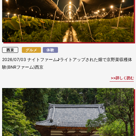
西京
グルメ
体験
2026/07/03
ナイトファーム♪ライトアップされた畑で京野菜収穫体
験(BNRファーム)西京
詳しく読む