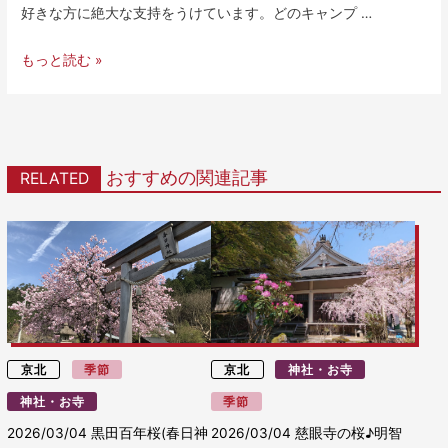
好きな方に絶大な支持をうけています。どのキャンプ …
もっと読む »
おすすめの関連記事
RELATED
京北
季節
京北
神社・お寺
神社・お寺
季節
2026/03/04
黒田百年桜(春日神
2026/03/04
慈眼寺の桜♪明智