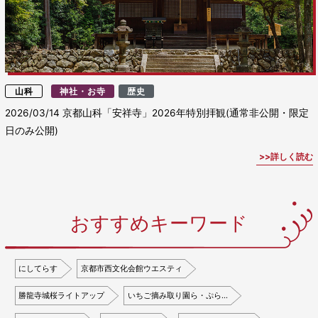
山科
神社・お寺
歴史
2026/03/14
京都山科「安祥寺」2026年特別拝観(通常非公開・限定
日のみ公開)
詳しく読む
おすすめキーワード
にしてらす
京都市西文化会館ウエスティ
勝龍寺城桜ライトアップ
いちご摘み取り園ら・ぷら…