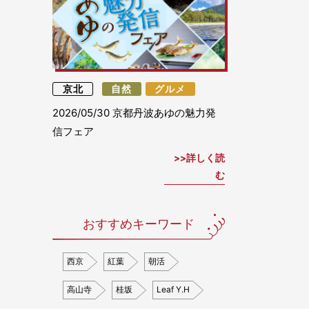
京北
自然
グルメ
2026/05/30
京都丹波あゆの魅力発
信フェア
詳しく読
む
おすすめキーワード
西京
紅葉
朝活
高山寺
桂坂
Leaf Y.H