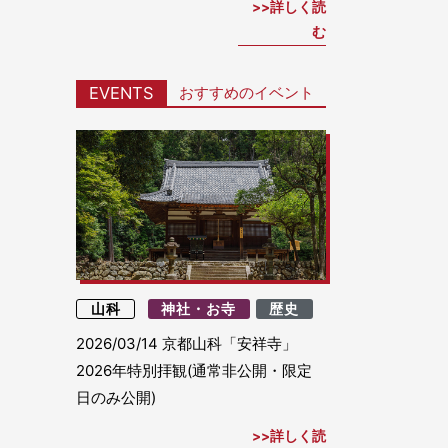
詳しく読
む
おすすめのイベント
EVENTS
山科
神社・お寺
歴史
2026/03/14
京都山科「安祥寺」
2026年特別拝観(通常非公開・限定
日のみ公開)
詳しく読