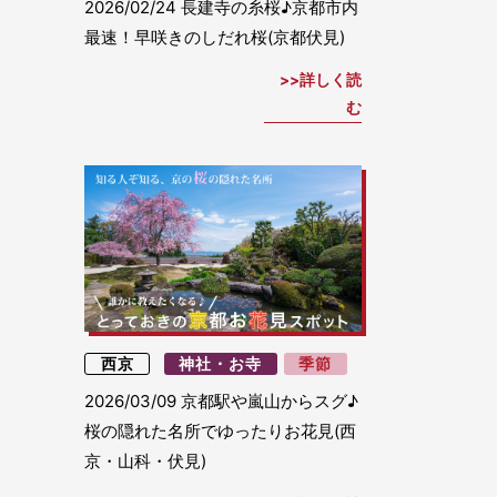
2026/02/24
長建寺の糸桜♪京都市内
最速！早咲きのしだれ桜(京都伏見)
詳しく読
む
西京
神社・お寺
季節
2026/03/09
京都駅や嵐山からスグ♪
桜の隠れた名所でゆったりお花見(西
京・山科・伏見)