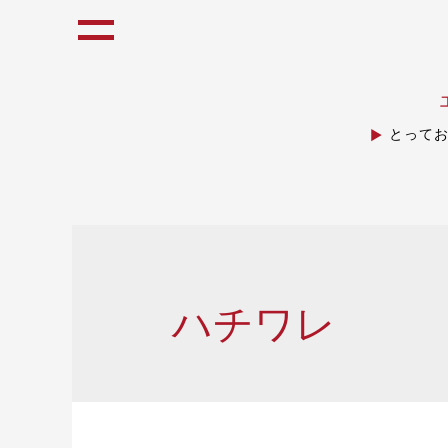
とって
ハチワレ