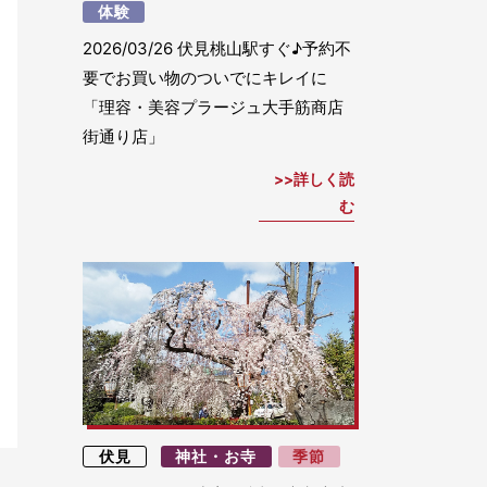
体験
2026/03/26
伏見桃山駅すぐ♪予約不
要でお買い物のついでにキレイに
「理容・美容プラージュ大手筋商店
街通り店」
詳しく読
む
伏見
神社・お寺
季節