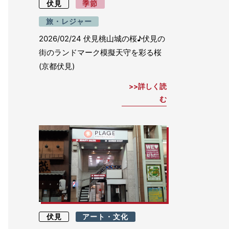
伏見
季節
旅・レジャー
2026/02/24
伏見桃山城の桜♪伏見の
街のランドマーク模擬天守を彩る桜
(京都伏見)
詳しく読
む
伏見
アート・文化