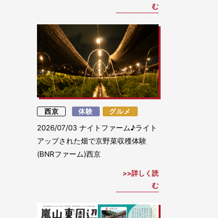
む
西京
体験
グルメ
2026/07/03
ナイトファーム♪ライト
アップされた畑で京野菜収穫体験
(BNRファーム)西京
詳しく読
む