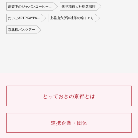
高架下のジャパンコーヒー…
伏見稲荷大社稲彦珈琲
だいごARTPKAYPA…
上花山六所神社茅の輪くぐり
京北桜バスツアー
とっておきの京都とは
連携企業・団体