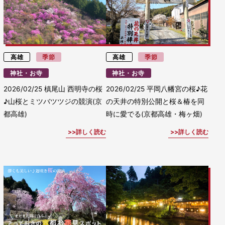
高雄
季節
高雄
季節
神社・お寺
神社・お寺
2026/02/25
槙尾山 西明寺の桜
2026/02/25
平岡八幡宮の桜♪花
♪山桜とミツバツツジの競演(京
の天井の特別公開と桜＆椿を同
都高雄)
時に愛でる(京都高雄・梅ヶ畑)
詳しく読む
詳しく読む