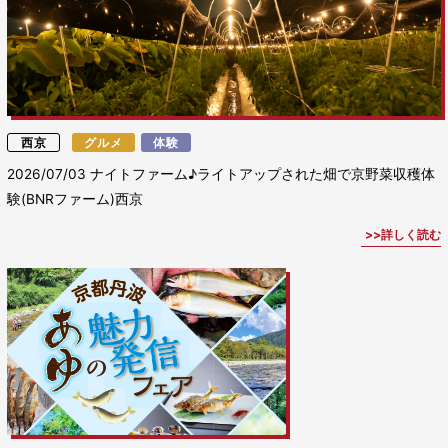
西京
グルメ
体験
2026/07/03
ナイトファーム♪ライトアップされた畑で京野菜収穫体
験(BNRファーム)西京
詳しく読む