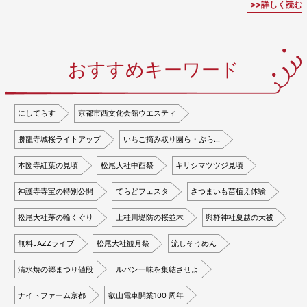
詳しく読む
おすすめキーワード
にしてらす
京都市西文化会館ウエスティ
勝龍寺城桜ライトアップ
いちご摘み取り園ら・ぷら…
本圀寺紅葉の見頃
松尾大社中酉祭
キリシマツツジ見頃
神護寺寺宝の特別公開
てらどフェスタ
さつまいも苗植え体験
松尾大社茅の輪くぐり
上桂川堤防の桜並木
與杼神社夏越の大祓
無料JAZZライブ
松尾大社観月祭
流しそうめん
清水焼の郷まつり値段
ルパン一味を集結させよ
ナイトファーム京都
叡山電車開業100 周年