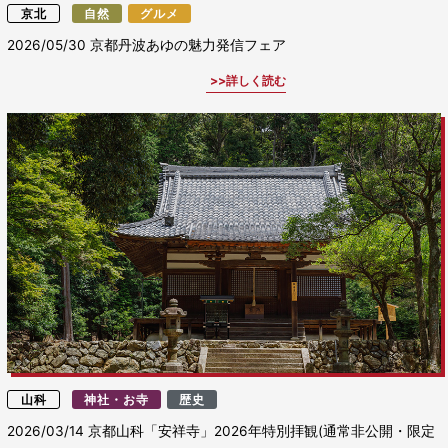
京北
自然
グルメ
2026/05/30
京都丹波あゆの魅力発信フェア
詳しく読む
山科
神社・お寺
歴史
2026/03/14
京都山科「安祥寺」2026年特別拝観(通常非公開・限定