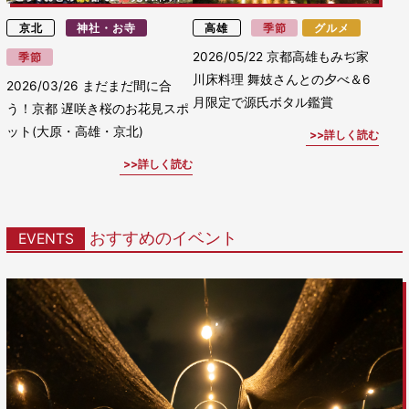
京北
神社・お寺
高雄
季節
グルメ
2026/05/22
京都高雄もみぢ家
季節
川床料理 舞妓さんとの夕べ＆6
2026/03/26
まだまだ間に合
月限定で源氏ボタル鑑賞
う！京都 遅咲き桜のお花見スポ
ット(大原・高雄・京北)
詳しく読む
詳しく読む
おすすめのイベント
EVENTS