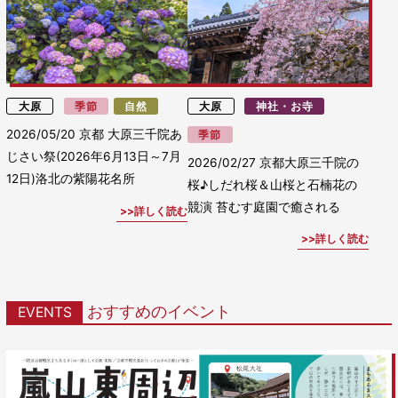
大原
季節
自然
大原
神社・お寺
2026/05/20
京都 大原三千院あ
季節
じさい祭(2026年6月13日～7月
2026/02/27
京都大原三千院の
12日)洛北の紫陽花名所
桜♪しだれ桜＆山桜と石楠花の
競演 苔むす庭園で癒される
詳しく読む
詳しく読む
おすすめのイベント
EVENTS