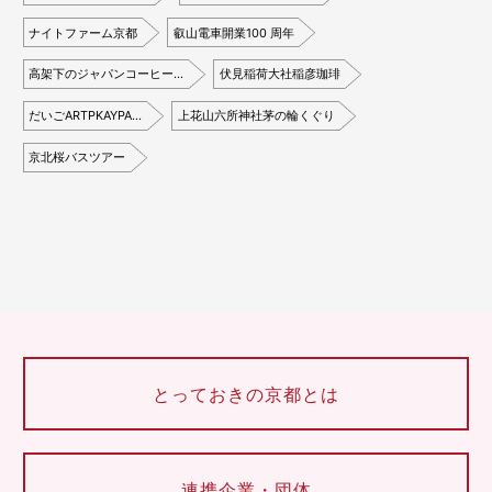
ナイトファーム京都
叡山電車開業100 周年
高架下のジャパンコーヒー…
伏見稲荷大社稲彦珈琲
だいごARTPKAYPA…
上花山六所神社茅の輪くぐり
京北桜バスツアー
とっておきの京都とは
連携企業・団体