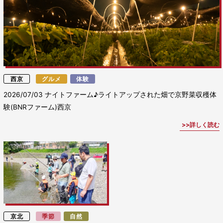
西京
グルメ
体験
2026/07/03
ナイトファーム♪ライトアップされた畑で京野菜収穫体
験(BNRファーム)西京
詳しく読む
京北
季節
自然