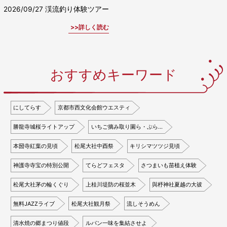
2026/09/27
渓流釣り体験ツアー
詳しく読む
おすすめキーワード
にしてらす
京都市西文化会館ウエスティ
勝龍寺城桜ライトアップ
いちご摘み取り園ら・ぷら…
本圀寺紅葉の見頃
松尾大社中酉祭
キリシマツツジ見頃
神護寺寺宝の特別公開
てらどフェスタ
さつまいも苗植え体験
松尾大社茅の輪くぐり
上桂川堤防の桜並木
與杼神社夏越の大祓
無料JAZZライブ
松尾大社観月祭
流しそうめん
清水焼の郷まつり値段
ルパン一味を集結させよ