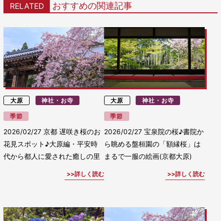
おすすめの関連記事
RELATED
大原
神社・お寺
大原
神社・お寺
季節
季節
2026/02/27
京都 遅咲き桜のお
2026/02/27
宝泉院の桜♪書院か
花見スポット♪大原編・平安時
ら眺める盤桓園の「額縁桜」は
代から都人に愛された癒しの里
まるで一服の絵画(京都大原)
詳しく読む
詳しく読む