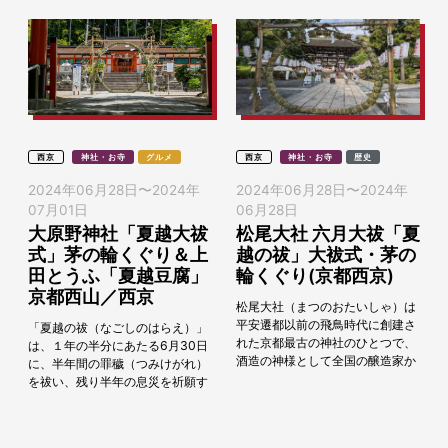
西京
神社・お寺
グルメ
西京
神社・お寺
歴史
2024年06月28日
〜
2024年
2024年06月28日
〜
2024年
07月01日
06月28日
大原野神社「夏越大祓
松尾大社 六月大祓「夏
式」茅の輪くぐり＆上
越の祓」大袚式・茅の
田とうふ「夏越豆腐」
輪くぐり(京都西京)
京都西山／西京
松尾大社（まつのおたいしゃ）は
平安遷都以前の飛鳥時代に創建さ
「夏越の祓（なごしのはらえ）」
れた京都最古の神社のひとつで、
は、１年の半分にあたる6月30日
酒造の神様として全国の醸造家か
に、半年間の罪穢（つみけがれ）
ら厚い信仰を集めています。毎年
を祓い、残り半年の息災を祈願す
6月30日に半年の間に身に溜まっ
る神事です。大きな茅の輪（ちの
た穢れを落とし、残...
わ）が社頭に飾られ、それをくぐ
ると無病息災・悪厄...