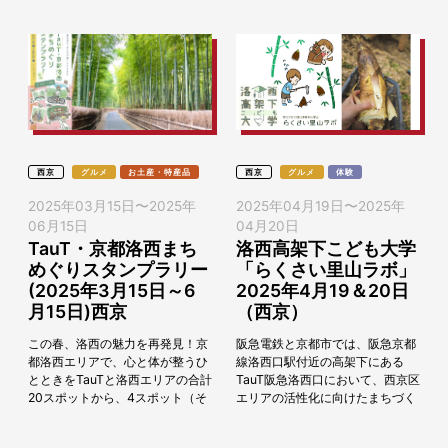
西京
グルメ
お土産・特産品
西京
グルメ
体験
2025年03月15日
〜
2025年
2025年04月19日
〜
2025年
06月15日
04月20日
TauT・京都洛西まち
洛西高架下こども大学
めぐりスタンプラリー
「らくさい里山ラボ」
(2025年3月15日～6
2025年4月19＆20日
月15日)西京
（西京）
この春、洛西の魅力を再発見！京
阪急電鉄と京都市では、阪急京都
都洛西エリアで、心と体が整うひ
線洛西口駅付近の高架下にある
とときをTauTと洛西エリアの合計
TauT阪急洛西口において、西京区
20スポットから、4スポット（そ
エリアの活性化に向けたまちづく
れぞれ2スポット）、6スポット
りに取り組んでいます。 2025年4
（それぞれ3スポット）、12スポ
月19日（土）、20日（日）の両