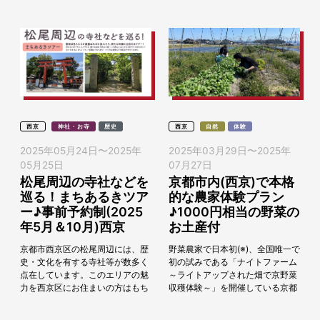
ット（それぞ...
日、親子...
西京
神社・お寺
歴史
西京
自然
体験
2025年05月24日
〜
2025年
2025年03月29日
〜
2025年
05月25日
07月27日
松尾周辺の寺社などを
京都市内(西京)で本格
巡る！まちあるきツア
的な農家体験プラン
ー♪事前予約制(2025
♪1000円相当の野菜の
年5月＆10月)西京
お土産付
京都市西京区の松尾周辺には、歴
野菜農家で日本初(※)、全国唯一で
史・文化を有する寺社等が数多く
初の試みである「ナイトファーム
点在しています。このエリアの魅
～ライトアップされた畑で京野菜
力を西京区にお住まいの方はもち
収穫体験～」を開催している京都
ろん、京阪神などの西京区外にお
市西京区にあるBNRファーム。こ
住まいの方々にも知っていただく
の春から新たな取り組みとして