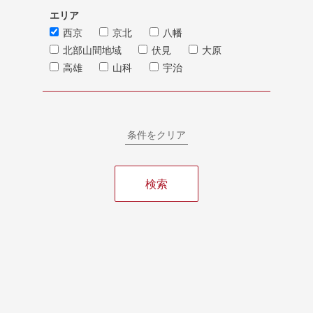
エリア
西京
京北
八幡
北部山間地域
伏見
大原
高雄
山科
宇治
条件をクリア