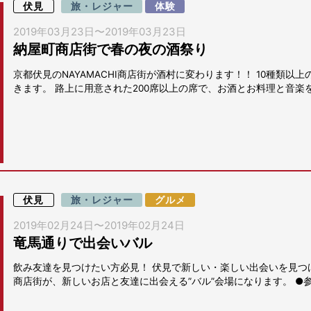
伏見
旅・レジャー
体験
2019年03月23日
〜
2019年03月23日
納屋町商店街で春の夜の酒祭り
京都伏見のNAYAMACHI商店街が酒村に変わります！！ 10種類以上
きます。 路上に用意された200席以上の席で、お酒とお料理と音楽を
伏見
旅・レジャー
グルメ
2019年02月24日
〜
2019年02月24日
竜馬通りで出会いバル
飲み友達を見つけたい方必見！ 伏見で新しい・楽しい出会いを見つけ
商店街が、新しいお店と友達に出会える”バル”会場になります。 ●参加