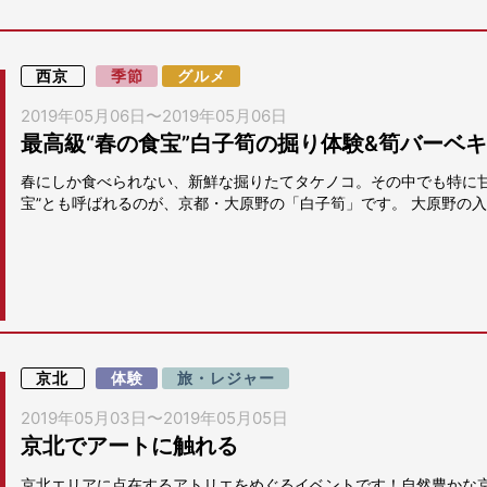
西京
季節
グルメ
2019年05月06日
〜
2019年05月06日
最高級“春の食宝”白子筍の掘り体験&筍バーベ
春にしか食べられない、新鮮な掘りたてタケノコ。その中でも特に甘
宝”とも呼ばれるのが、京都・大原野の「白子筍」です。 大原野の入り
京北
体験
旅・レジャー
2019年05月03日
〜
2019年05月05日
京北でアートに触れる
京北エリアに点在するアトリエをめぐるイベントです！自然豊かな