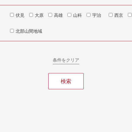
伏見
大原
高雄
山科
宇治
西京
北部山間地域
条件をクリア