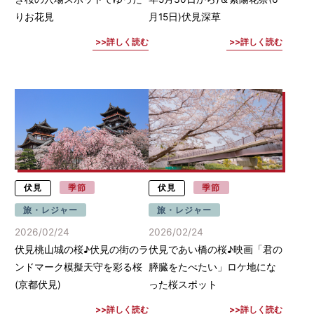
りお花見
月15日)伏見深草
詳しく読む
詳しく読む
伏見
季節
伏見
季節
旅・レジャー
旅・レジャー
2026/02/24
2026/02/24
伏見桃山城の桜♪伏見の街のラ
伏見であい橋の桜♪映画「君の
ンドマーク模擬天守を彩る桜
膵臓をたべたい」ロケ地にな
(京都伏見)
った桜スポット
詳しく読む
詳しく読む