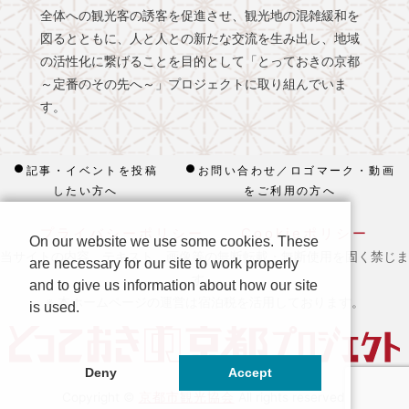
全体への観光客の誘客を促進させ、観光地の混雑緩和を
図るとともに、人と人との新たな交流を生み出し、地域
の活性化に繋げることを目的として「とっておきの京都
～定番のその先へ～」プロジェクトに取り組んでいま
す。
記事・イベントを投稿
お問い合わせ／ロゴマーク・動画
したい方へ
をご利用の方へ
プライバシーポリシー
Cookieポリシー
On our website we use some cookies. These
当サイトの内容、テキスト、画像等の無断転載・無断使用を固く禁じま
are necessary for our site to work properly
す。
and to give us information about how our site
※ 本ホームページの運営は宿泊税を活用しております。
is used.
Deny
Accept
京都市観光協会
Copyright ©
All rights reserved.