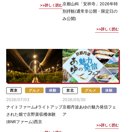
京都山科「安祥寺」2026年特
詳しく読む
別拝観(通常非公開・限定日の
み公開)
詳しく読む
西京
グルメ
体験
京北
グルメ
体験
2026/07/03
2026/05/30
ナイトファーム♪ライトアップ
京都丹波あゆの魅力発信フェ
された畑で京野菜収穫体験
ア
(BNRファーム)西京
詳しく読む