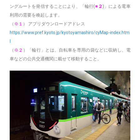
ングルートを発信することにより、「輪行(
※２
)」による電車
利用の需要を喚起します。
（
※１
） アプリダウンロードアドレス
https://www.pref.kyoto.jp/kyotoyamashiro/cyMap-index.htm
l
（
※２
）「輪行」とは、自転車を専用の袋などに収納し、電
車などの公共交通機関に載せて移動すること。