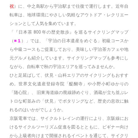
祝
）に、中之島駅から宇治駅まで往復で運行します。近年自
転車は、地球環境にやさしい気軽なアウトドア・レクリエー
ションとして人気を集めています。
「『日本茶 800 年の歴史散歩』を巡るサイクリングマップ
（
※１
）」では、「宇治の日本遺産をめぐる」初級コースか
ら中級コースもご提案しており、美味しい宇治茶カフェや地
元グルメも紹介しています。サイクリングマップも参考にし
ながら、自転車で秋の宇治エリアを巡ってみませんか。
ひと足延ばして、伏見・山科エリアのサイクリングもおすす
め。世界文化遺産登録寺院「醍醐寺」や小野小町ゆかりの
「随心院」、 旧東海道線の廃線跡めぐり、酒蔵が立ち並ぶレ
トロな町並みの「伏見」でボタリングなど、歴史の息吹に触
れるのはいかがでしょうか。
京阪電車では、サイクルトレインの運行により、京阪線にお
けるサイクルツーリズム促進を図るとともに、ビギナー向け
から上級者向けまで開催されるイベントを通じて、サイクリ