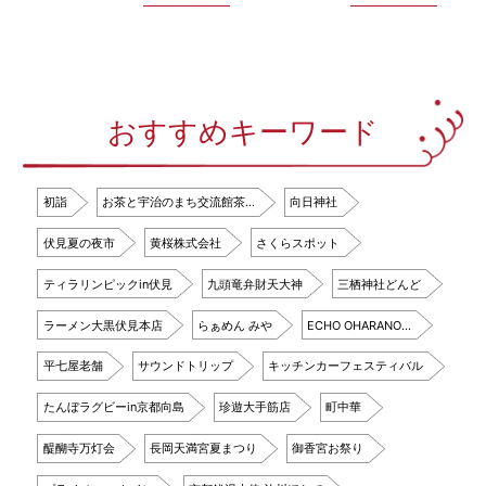
おすすめキーワード
初詣
お茶と宇治のまち交流館茶…
向日神社
伏見夏の夜市
黄桜株式会社
さくらスポット
ティラリンピックin伏見
九頭竜弁財天大神
三栖神社どんど
ラーメン大黒伏見本店
らぁめん みや
ECHO OHARANO…
平七屋老舗
サウンドトリップ
キッチンカーフェスティバル
たんぼラグビーin京都向島
珍遊大手筋店
町中華
醍醐寺万灯会
長岡天満宮夏まつり
御香宮お祭り