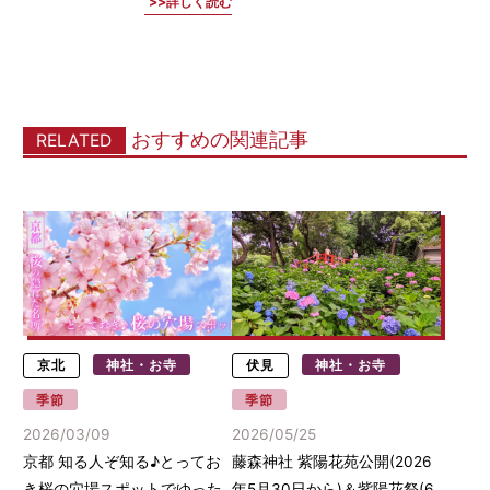
詳しく読む
おすすめの関連記事
RELATED
京北
神社・お寺
伏見
神社・お寺
季節
季節
2026/03/09
2026/05/25
京都 知る人ぞ知る♪とってお
藤森神社 紫陽花苑公開(2026
き桜の穴場スポットでゆった
年5月30日から)＆紫陽花祭(6