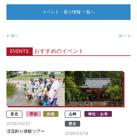
イベント・祭り情報 一覧へ
← 前へ
次へ →
おすすめのイベント
EVENTS
京北
季節
自然
山科
神社・お寺
2026/09/27
歴史
渓流釣り体験ツアー
2026/03/14