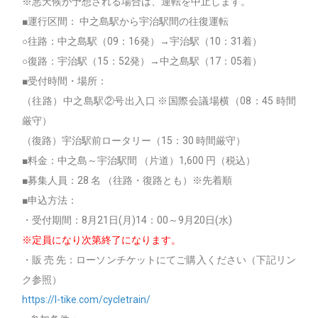
※悪天候が予想される場合は、運転を中止します。
■運行区間： 中之島駅から宇治駅間の往復運転
○往路：中之島駅（09：16発）→宇治駅（10：31着）
○復路：宇治駅（15：52発）→中之島駅（17：05着）
■受付時間・場所：
（往路）中之島駅②号出入口 ※国際会議場横（08：45 時間
厳守）
（復路）宇治駅前ロータリー（15：30 時間厳守）
■料金：中之島～宇治駅間 （片道）1,600 円（税込）
■募集人員：28 名 （往路・復路とも）※先着順
■申込方法：
・受付期間：8月21日(月)14：00～9月20日(水)
※定員になり次第終了になります。
・販 売 先：ローソンチケットにてご購入ください（下記リン
ク参照）
https://l-tike.com/cycletrain/