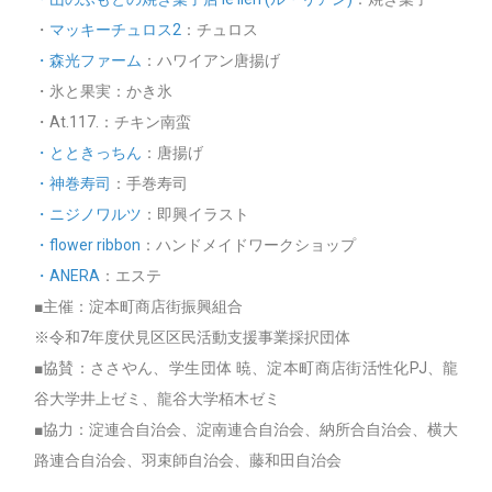
・
マッキーチュロス2
：チュロス
・森光ファーム
：ハワイアン唐揚げ
・氷と果実：かき氷
・At.117.：チキン南蛮
・とときっちん
：唐揚げ
・神巻寿司
：手巻寿司
・ニジノワルツ
：即興イラスト
・flower ribbon
：ハンドメイドワークショップ
・ANERA
：エステ
■主催：淀本町商店街振興組合
※令和7年度伏見区区民活動支援事業採択団体
■協賛：ささやん、学生団体 暁、淀本町商店街活性化PJ、龍
谷大学井上ゼミ、龍谷大学栢木ゼミ
■協力：淀連合自治会、淀南連合自治会、納所合自治会、横大
路連合自治会、羽束師自治会、藤和田自治会