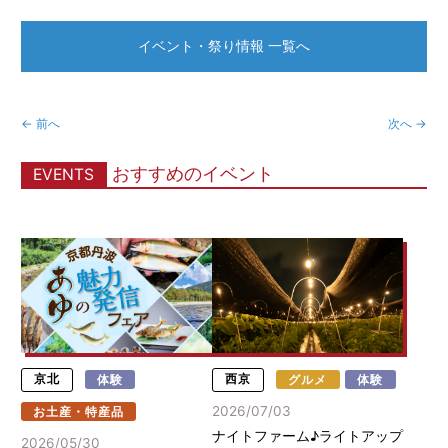
イベント・祭り情報 一覧へ
← 前へ
次へ →
おすすめのイベント
EVENTS
京北
体験
西京
グルメ
体験
2026/07/03
お土産・特産品
ナイトファーム♪ライトアップ
2026/05/30