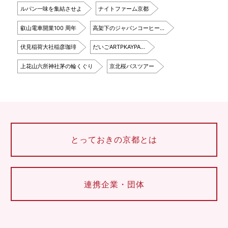
ルパン一味を集結させよ
ナイトファーム京都
叡山電車開業100 周年
高架下のジャパンコーヒー…
伏見稲荷大社稲彦珈琲
だいごARTPKAYPA…
上花山六所神社茅の輪くぐり
京北桜バスツアー
とっておきの京都とは
連携企業・団体