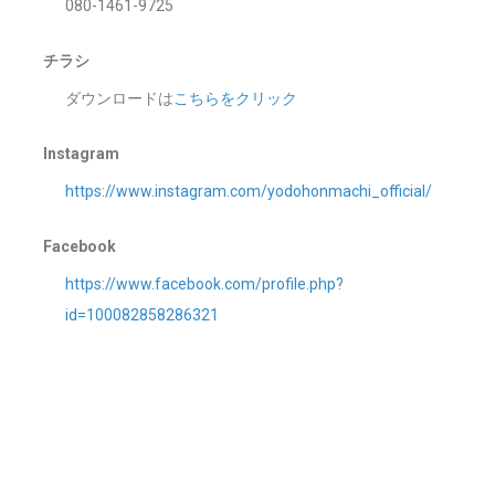
080-1461-9725
チラシ
ダウンロードは
こちらをクリック
Instagram
https://www.instagram.com/yodohonmachi_official/
Facebook
https://www.facebook.com/profile.php?
id=100082858286321