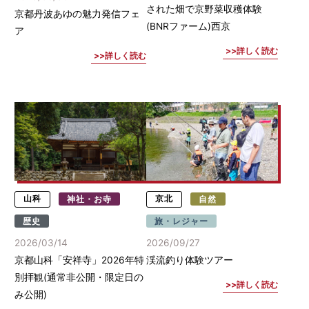
された畑で京野菜収穫体験
京都丹波あゆの魅力発信フェ
(BNRファーム)西京
ア
詳しく読む
詳しく読む
山科
神社・お寺
京北
自然
歴史
旅・レジャー
2026/03/14
2026/09/27
京都山科「安祥寺」2026年特
渓流釣り体験ツアー
別拝観(通常非公開・限定日の
詳しく読む
み公開)