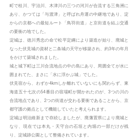
町で桂川、宇治川、木津川の三つの河川が合流する三角洲に
あり、かつては「与渡津」と呼ばれ舟運の中継地であり、淀
からの京都への最短ルート「鳥羽街道」と京街道を結ぶ交通
の要衝の地でした。
淀城は、徳川秀忠の命で松平定綱により築造が始り、廃城と
なった伏見城の資材と二条城の天守が移築され、約3年の年月
をかけて築城されました。
城と城下町は三川合流地点の中の島にあり、周囲全てが水に
囲まれてた、まさに「水に浮かぶ城」でした。
伏見宿から、わずか4kmしか離れていないにも関わらず、東
海道五十七次の54番目の宿場町が開かれたのが、3つの川の
合流地点であり、2つの街道が交わる要衝であることから、京
都守護の拠点として機能していたと考えられます。
淀城は明治維新まで存続しましたが、廃藩置県により廃城と
なり、現在では本丸・天守台の石垣と内堀の一部だけが残
り、淀城跡公園として整備されています。