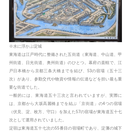
※水に浮かぶ淀城
東海道は江戸時代に整備された五街道（東海道、中山道、甲
州街道、日光街道、奥州街道）のひとつ。幕府の直轄で、江
戸日本橋から京都三条大橋までを結び、53の宿場（五十三
次）があり、参勤交代や物資や情報の伝達などを担い最も重
要な街道でした。
一般的には、東海道五十三次と言われていますが、実際に
は、京都から大坂高麗橋までを結ぶ「京街道」の4つの宿場
（伏見、淀、枚方、守口）を加えた57の宿場が東海道五十七
次として運用されていました。
淀宿は東海道五十七次の55番目の宿場町であり、淀藩の城下