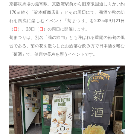
京都競馬場の最寄駅、京阪淀駅前から旧京阪国道に向かい約
170ｍ続く「淀本町商店街」とその周辺にて、菊酒で秋の訪
れを風流に楽しむイベント「菊まつり」を2025年9月21日
（
日
）、28日（
日
）の両日に開催します。
菊まつりは、別名「菊の節句」とも呼ばれる重陽の節句の風
習である、菊の花を散らしたお洒落な飲み方で日本酒を嗜む
「菊酒」で、健康や長寿を願うイベントです。