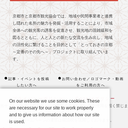
京都市と京都市観光協会では、地域や民間事業者と連携
し隠れた名所の魅力を発掘・活用することにより、市域
全体への観光客の誘客を促進させ、観光地の混雑緩和を
図るとともに、人と人との新たな交流を生み出し、地域
の活性化に繋げることを目的として「とっておきの京都
～定番のその先へ～」プロジェクトに取り組んでいま
す。
記事・イベントを投稿
お問い合わせ／ロゴマーク・動画
したい方へ
をご利用の方へ
プライバシーポリシー
Cookieポリシー
On our website we use some cookies. These
当サイトの内容、テキスト、画像等の無断転載・無断使用を固く禁じま
are necessary for our site to work properly
す。
and to give us information about how our site
※ 本ホームページの運営は宿泊税を活用しております。
is used.