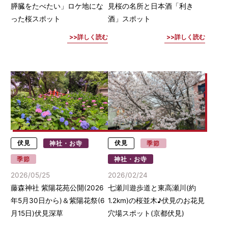
膵臓をたべたい」ロケ地にな
見桜の名所と日本酒「利き
った桜スポット
酒」スポット
詳しく読む
詳しく読む
伏見
神社・お寺
伏見
季節
季節
神社・お寺
2026/05/25
2026/02/24
藤森神社 紫陽花苑公開(2026
七瀬川遊歩道と東高瀬川(約
年5月30日から)＆紫陽花祭(6
1.2km)の桜並木♪伏見のお花見
月15日)伏見深草
穴場スポット(京都伏見)