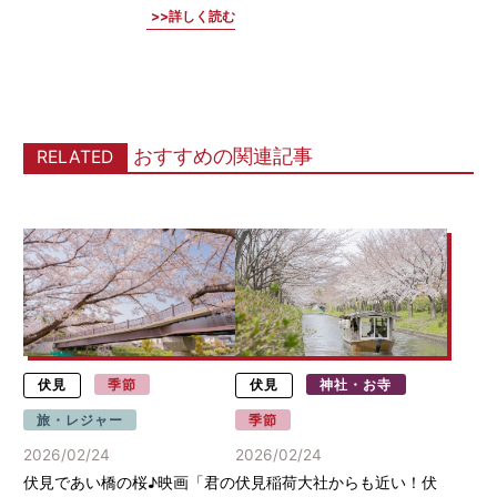
詳しく読む
おすすめの関連記事
RELATED
伏見
季節
伏見
神社・お寺
旅・レジャー
季節
2026/02/24
2026/02/24
伏見であい橋の桜♪映画「君の
伏見稲荷大社からも近い！伏