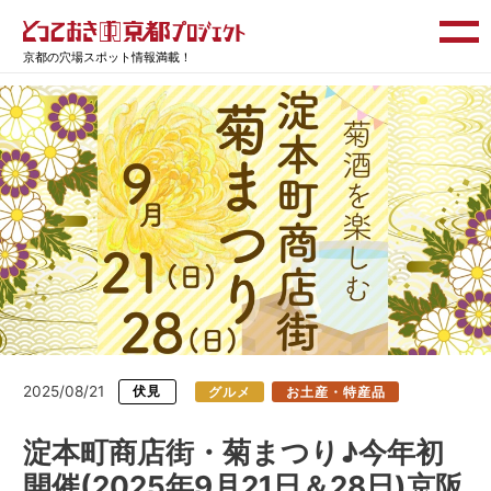
京都の穴場スポット情報満載！
2025/08/21
伏見
グルメ
お土産・特産品
淀本町商店街・菊まつり♪今年初
開催(2025年9月21日＆28日)京阪