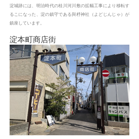
淀城跡には、明治時代の桂川河川敷の拡幅工事により移転す
るこになった、淀の鎮守である與杼神社（よどじんじゃ）が
鎮座しています。
淀本町商店街