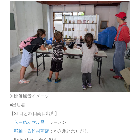
※開催風景イメージ
■出店者
【21日と28日両日出店】
・らーめんマル昌
：ラーメン
・移動する竹村商店
：かき氷とわたがし
・K’s kitchen：からあげ