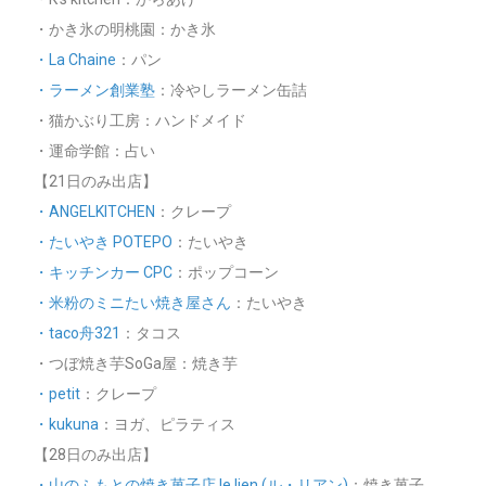
・かき氷の明桃園：かき氷
・La Chaine
：パン
・ラーメン創業塾
：冷やしラーメン缶詰
・猫かぶり工房：ハンドメイド
・運命学館：占い
【21日のみ出店】
・ANGELKITCHEN
：クレープ
・たいやき POTEPO
：たいやき
・キッチンカー CPC
：ポップコーン
・米粉のミニたい焼き屋さん
：たいやき
・taco舟321
：タコス
・つぼ焼き芋SoGa屋：焼き芋
・petit
：クレープ
・kukuna
：ヨガ、ピラティス
【28日のみ出店】
・山のふもとの焼き菓子店 le lien (ル・リアン)
：焼き菓子