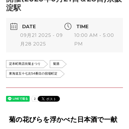
淀駅
DATE
TIME
09月21 2025 - 09
10:00 AM - 5:00
月28 2025
PM
淀本町商店街菊まつり
菊酒
東海道五十七次54番目の宿場町淀
菊の花びらを浮かべた日本酒で一献