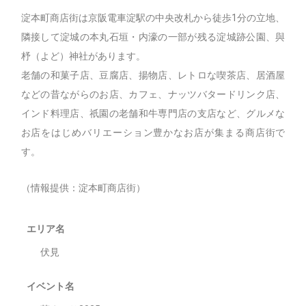
淀本町商店街は京阪電車淀駅の中央改札から徒歩1分の立地、
隣接して淀城の本丸石垣・内濠の一部が残る淀城跡公園、與
杼（よど）神社があります。
老舗の和菓子店、豆腐店、揚物店、レトロな喫茶店、居酒屋
などの昔ながらのお店、カフェ、ナッツバタードリンク店、
インド料理店、祇園の老舗和牛専門店の支店など、グルメな
お店をはじめバリエーション豊かなお店が集まる商店街で
す。
（情報提供：淀本町商店街）
エリア名
伏見
イベント名