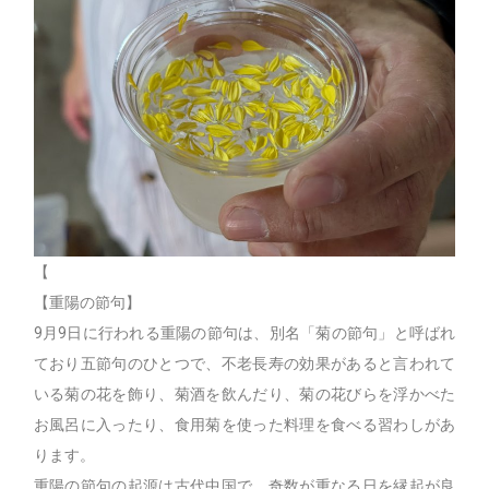
【
【重陽の節句】
9月9日に行われる重陽の節句は、別名「菊の節句」と呼ばれ
ており五節句のひとつで、不老長寿の効果があると言われて
いる菊の花を飾り、菊酒を飲んだり、菊の花びらを浮かべた
お風呂に入ったり、食用菊を使った料理を食べる習わしがあ
ります。
重陽の節句の起源は古代中国で、奇数が重なる日を縁起が良