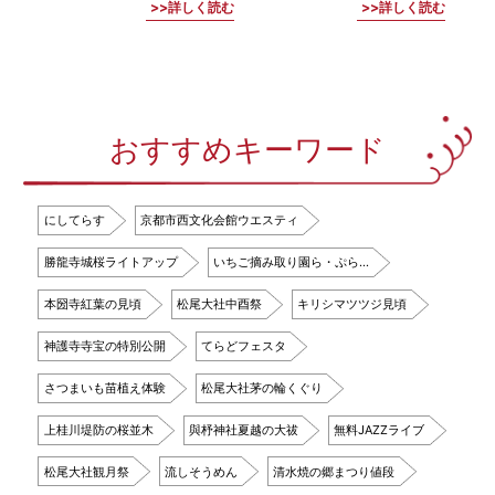
詳しく読む
詳しく読む
おすすめキーワード
にしてらす
京都市西文化会館ウエスティ
勝龍寺城桜ライトアップ
いちご摘み取り園ら・ぷら…
本圀寺紅葉の見頃
松尾大社中酉祭
キリシマツツジ見頃
神護寺寺宝の特別公開
てらどフェスタ
さつまいも苗植え体験
松尾大社茅の輪くぐり
上桂川堤防の桜並木
與杼神社夏越の大祓
無料JAZZライブ
松尾大社観月祭
流しそうめん
清水焼の郷まつり値段