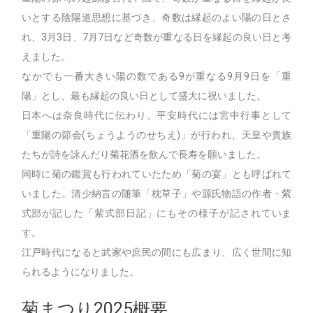
いとする陰陽道思想に基づき、奇数は縁起のよい陽の日とさ
れ、3月3日、7月7日など奇数が重なる日を縁起の良い日と考
えました。
なかでも一番大きい陽の数である9が重なる9月9日を「重
陽」とし、最も縁起の良い日として盛大に祝いました。
日本へは奈良時代に伝わり、平安時代には宮中行事として
「重陽の節会(ちょうようのせちえ)」が行われ、天皇や貴族
たちが詩を詠んだり菊花酒を飲んで長寿を願いました。
同時に菊の鑑賞も行われていたため「菊の宴」とも呼ばれて
いました。清少納言の随筆「枕草子」や源氏物語の作者・紫
式部が記した「紫式部日記」にもその様子が記されていま
す。
江戸時代になると武家や庶民の間にも広まり、広く世間に知
られるようになりました。
菊まつり2025概要