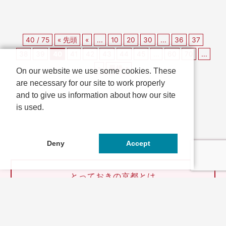
40 / 75
« 先頭
«
...
10
20
30
...
36
37
38
39
40
41
42
43
44
45
...
60
70
...
»
最後 »
On our website we use some cookies. These
are necessary for our site to work properly
and to give us information about how our site
is used.
Deny
Accept
とっておきの京都とは
連携企業・団体