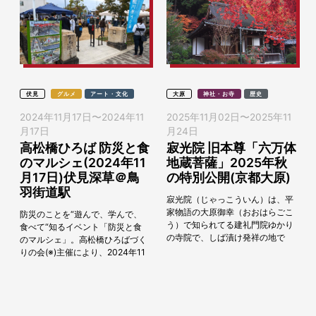
伏見
グルメ
アート・文化
大原
神社・お寺
歴史
2024年11月17日
〜
2024年11
2025年11月02日
〜
2025年11
月17日
月24日
高松橋ひろば 防災と食
寂光院 旧本尊「六万体
のマルシェ(2024年11
地蔵菩薩」2025年秋
月17日)伏見深草＠鳥
の特別公開(京都大原)
羽街道駅
寂光院（じゃっこういん）は、平
家物語の大原御幸（おおはらごこ
防災のことを“遊んで、学んで、
う）で知られてる建礼門院ゆかり
食べて“知るイベント「防災と食
の寺院で、しば漬け発祥の地で
のマルシェ」。高松橋ひろばづく
す。 旧本尊である「六万体地蔵菩
りの会(※)主催により、2024年11
薩」秋の特別公開』を2025年11
月17日（日）鴨川運河に架かる高
月2日（日）～...
松橋のたもとにある高松橋ひろば
にて開催さ...