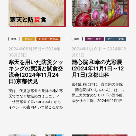
伏見
グルメ
お土産・特産品
山科
神社・お寺
アート・文化
2024年08月25日
〜
2024年
2024年11月01日
〜
2024年12
08月25日
月01日
寒天を用いた防災クッ
隨心院 和傘の光彩展
キングの実演と試食交
(2024年11月1日～12
流会(2024年11月24
月1日)京都山科
日)京都伏見
京都山科に佇む、真言宗の寺院
「隨心院(ずいしんいん)」は、世
実は、伏見は寒天の発祥の地♪ 寒
界三大美女のひとり「小野小町」
天でつなぐ地域のコミュニティ
ゆかりの古刹。2024年11月1日
「伏見寒天イロハproject」から
（金）から12月1日（日）の期間
イベントの案内♪ いつ起こるかわ
に極彩色梅匂小町絵図(ごくさいし
からない災害に備えて、寒天でつ
きうめいろこ...
くる防災クッキングの実演と試食
交流会を...