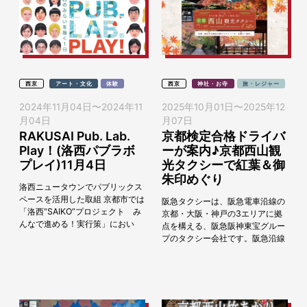
西京
アート・文化
体験
西京
神社・お寺
旅・レジャー
2024年11月04日
〜
2024年11
2025年10月01日
〜
2025年12
月04日
月07日
RAKUSAI Pub. Lab.
京都検定合格ドライバ
Play！(洛西パブラボ
ーが案内♪京都西山観
プレイ)11月4日
光タクシーで紅葉＆御
朱印めぐり
洛西ニュータウンでパブリックス
ペースを活用した取組 京都市では
阪急タクシーは、阪急電車沿線の
「洛西“SAIKO”プロジェクト み
京都・大阪・神戸の3エリアに拠
んなで進める！実行策」におい
点を構える、阪急阪神東宝グルー
て、公園・公有地の魅力アップや
プのタクシー会社です。阪急沿線
協働と魅力発信などの取組を掲げ
の多くのお客様に愛され「阪急タ
ています。 ...
クシーなら安心」のお言葉をいた
だき、最高レベルの安...