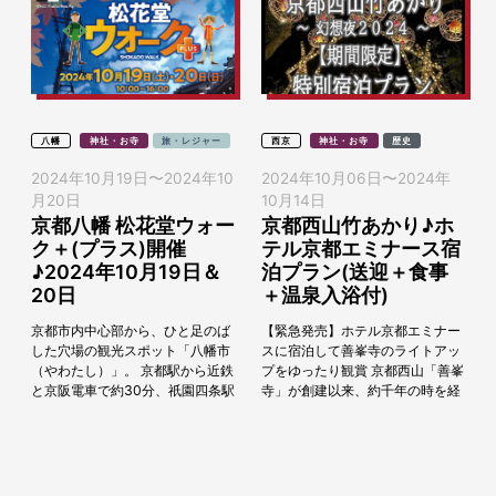
八幡
神社・お寺
旅・レジャー
西京
神社・お寺
歴史
2024年10月19日
〜
2024年10
2024年10月06日
〜
2024年
月20日
10月14日
京都八幡 松花堂ウォー
京都西山竹あかり♪ホ
ク＋(プラス)開催
テル京都エミナース宿
♪2024年10月19日＆
泊プラン(送迎＋食事
20日
＋温泉入浴付)
京都市内中心部から、ひと足のば
【緊急発売】ホテル京都エミナー
した穴場の観光スポット「八幡市
スに宿泊して善峯寺のライトアッ
（やわたし）」。 京都駅から近鉄
プをゆったり観賞 京都西山「善峯
と京阪電車で約30分、祇園四条駅
寺」が創建以来、約千年の時を経
から京阪電車で約25分の好アクセ
て初のライトアップを実施。 「京
スの場所にあります。 古来より都
都西山竹あかり～幻想夜2024
の裏鬼門...
～」の初開催...