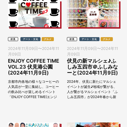
伏見
アート・文化
グルメ
伏見
アート・文化
グルメ
2024年11月09日
〜
2024年11
2024年11月09日
〜
2024年11
月09日
月09日
ENJOY COFFEE TIME
伏見の新マルシェ♪ふ
VOL.23 伏見港公園
しみ五四市＠ふしみな
(2024年11月9日)
ーと(2024年11月9日)
京都市内各地の様々なコーヒーの
2024年、伏見に新たにマルシェ
人気店が一堂に集結し、コーヒー
イベントが誕生♪地域が繋がる、
の飲み比べが楽しめるイベント
人が繋がるマルシェイベント「ふ
「ENJOY COFFEE TIME(エンジ
しみ五四市」が2024年春から新
ョイ コーヒータイム)」が伏見港
たに始動。今回は「ふしみなーと
公園にて2024年11月9日（土）
2024」の一環として、11月9日
に...
（土）に伏見...