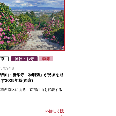
西京
神社・お寺
季節
5/09/18
都西山・善峯寺「秋明菊」が見頃を迎
す2025年秋(西京)
都市西京区にある、京都西山を代表する
詳しく読