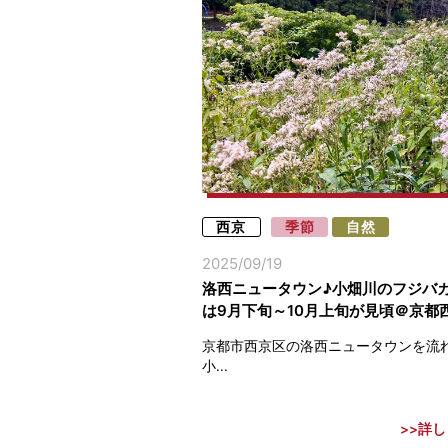
西京
季節
自然
2025/09/19
洛西ニュータウン♪小畑川のフジバ
は9月下旬～10月上旬が見頃＠京都
京都市西京区の洛西ニュータウンを流
小...
詳し