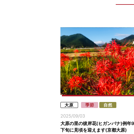
大原
季節
自然
2025/09/03
大原の里の彼岸花(ヒガンバナ)例年
下旬に見頃を迎えます(京都大原)