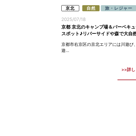
京北
自然
旅・レジャー
2025/07/18
京都 京北のキャンプ場＆バーベキュ
スポット♪リバーサイドや森で大自
満喫
京都市右京区の京北エリアには川遊び
遊...
詳し