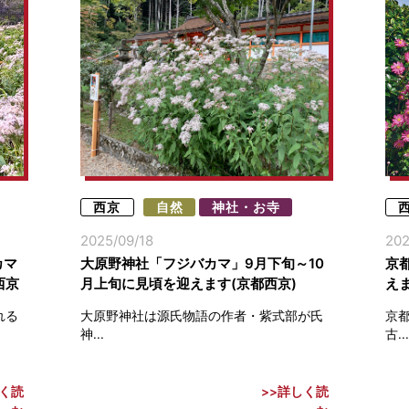
西京
自然
神社・お寺
2025/09/18
202
カマ
大原野神社「フジバカマ」9月下旬～10
京
西京
月上旬に見頃を迎えます(京都西京)
えま
れる
大原野神社は源氏物語の作者・紫式部が氏
京
神...
古...
く読
詳しく読