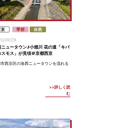
西京
季節
自然
5/09/29
西ニュータウン♪小畑川 花の道「キバ
コスモス」が見頃＠京都西京
都市西京区の洛西ニュータウンを流れる
詳しく読
む