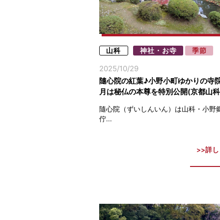
山科
神社・お寺
季節
2025/10/29
隨心院の紅葉♪小野小町ゆかりの寺院 
月は秘仏の本尊を特別公開(京都山科
隨心院（ずいしんいん）は山科・小野
佇...
詳し