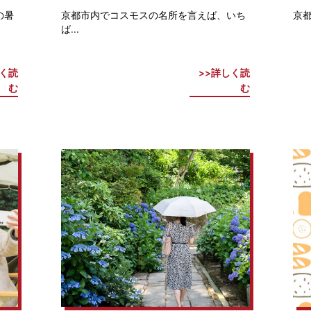
の暑
京都市内でコスモスの名所を言えば、いち
京都
ば...
く読
詳しく読
む
む