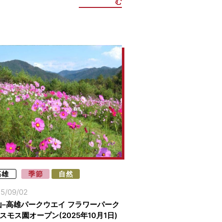
む
高雄
季節
自然
5/09/02
山–高雄パークウエイ フラワーパーク
スモス園オープン(2025年10月1日)