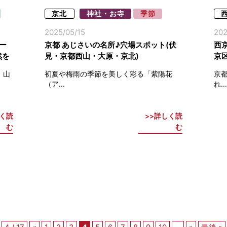
京北
神社・お寺
季節
2025/05/15
202
ー
京都 あじさいの名所♪穴場スポット(伏
西
然を
見・京都西山・大原・京北)
京
て
、山
初夏や梅雨の季節を美しく彩る「紫陽花
京
（ア...
れ...
く読
詳しく読
む
む