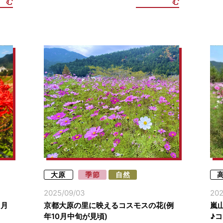
む
む
大原
季節
自然
2025/09/03
202
9月
京都大原の里に映えるコスモスの花(例
嵐
年10月中旬が見頃)
♪コ