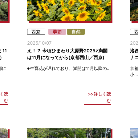
西京
季節
自然
2025/10/07
202
11
え！？ 今頃ひまわり大原野2025♪満開
洛
)
は11月になってから(京都西山／西京)
ナ
郷に
※生育花が遅れており、満開は11月以降の...
京
小...
く読
詳しく読
む
む