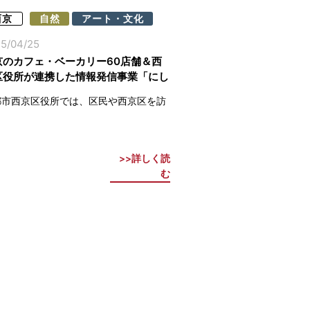
西京
自然
アート・文化
5/04/25
京のカフェ・ベーカリー60店舗＆西
区役所が連携した情報発信事業「にし
らす」
都市西京区役所では、区民や西京区を訪
詳しく読
む