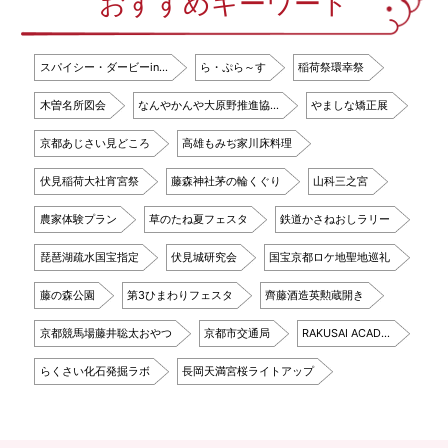
おすすめキーワード
スパイシー・ダービーin…
ら・ぷら～す
稲荷祭環幸祭
木曽名所図会
なんやかんや大原野推進協…
やましな矯正展
京都あじさい見どころ
高雄もみぢ家川床料理
伏見稲荷大社宵宮祭
藤森神社茅の輪くぐり
山科三之宮
農家体験プラン
草のたね夏フェスタ
鉄道かさねおしラリー
琵琶湖疏水国宝指定
伏見城研究会
国宝京都ロケ地聖地巡礼
藤の森公園
第3ひまわりフェスタ
齊藤酒造英勲蔵開き
京都競馬場藤井聡太おやつ
京都市交通局
RAKUSAI ACAD…
らくさい化石発掘ラボ
長岡天満宮桜ライトアップ