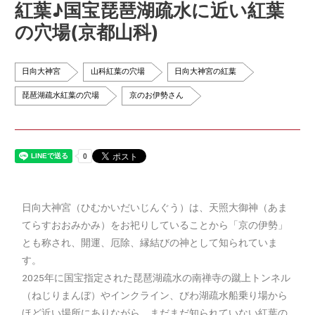
紅葉♪国宝琵琶湖疏水に近い紅葉
の穴場(京都山科)
日向大神宮
山科紅葉の穴場
日向大神宮の紅葉
琵琶湖疏水紅葉の穴場
京のお伊勢さん
日向大神宮（ひむかいだいじんぐう）は、天照大御神（あま
てらすおおみかみ）をお祀りしていることから「京の伊勢」
とも称され、開運、厄除、縁結びの神として知られていま
す。
2025年に国宝指定された琵琶湖疏水の南禅寺の蹴上トンネル
（ねじりまんぼ）やインクライン、びわ湖疏水船乗り場から
ほど近い場所にありながら、まだまだ知られていない紅葉の