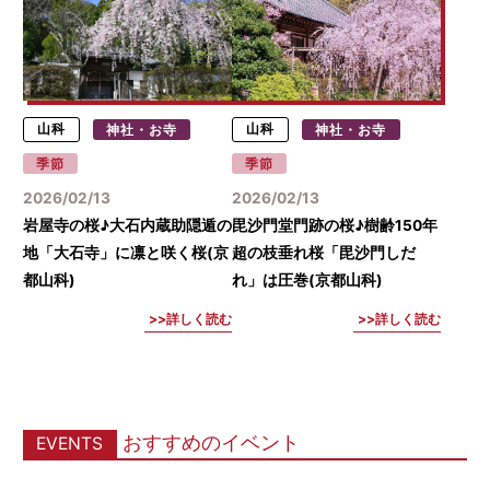
山科
神社・お寺
山科
神社・お寺
季節
季節
2026/02/13
2026/02/13
岩屋寺の桜♪大石内蔵助隠遁の
毘沙門堂門跡の桜♪樹齢150年
地「大石寺」に凛と咲く桜(京
超の枝垂れ桜「毘沙門しだ
都山科)
れ」は圧巻(京都山科)
詳しく読む
詳しく読む
おすすめのイベント
EVENTS