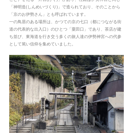
「神明造(しんめいづくり)」で造られており、そのことから
「京のお伊勢さん」とも呼ばれています。
一の鳥居のある場所は、かつての京の七口（都につながる街
道の代表的な出入口）のひとつ「粟田口」であり、茶店が建
ち並び、東海道を行き交う多くの旅人達の伊勢神宮への代参
として篤い信仰を集めていました。