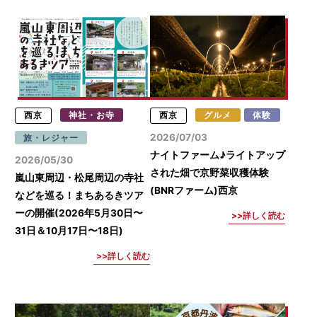
西京
神社・お寺
西京
グルメ
体験
2026/07/03
旅・レジャー
ナイトファーム♪ライトアップ
2026/05/30
された畑で京野菜収穫体験
嵐山東周辺・松尾周辺の寺社
(BNRファーム)西京
などを巡る！まちあるきツア
ーの開催(2026年5月30日〜
詳しく読む
31日＆10月17日〜18日)
詳しく読む