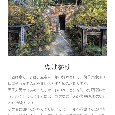
ぬけ参り
「ぬけ参り」とは、立春を一年の始めとして、前日の節分の
日にそれまでの厄を祓い落とすためのお参りです。
天手力男命（あめのたじからおのみこと）を祀った戸隠神社
（とがくしじんじゃ）には、巨大な岩「天の岩戸(あまのいわ
と)」があります。
その岩に開いた穴をくぐり抜けると、一年の罪穢れが払い清