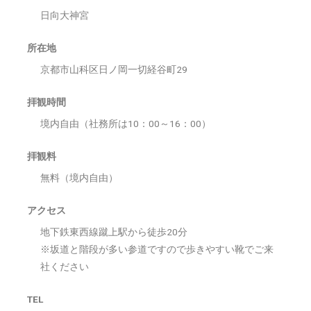
日向大神宮
所在地
京都市山科区日ノ岡一切経谷町29
拝観時間
境内自由（社務所は10：00～16：00）
拝観料
無料（境内自由）
アクセス
地下鉄東西線蹴上駅から徒歩20分
※坂道と階段が多い参道ですので歩きやすい靴でご来
社ください
TEL