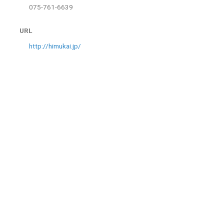
075-761-6639
URL
http://himukai.jp/