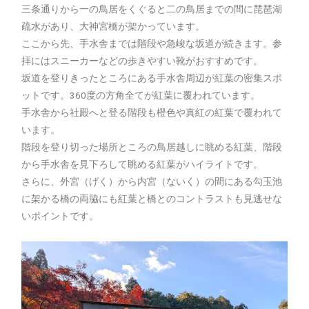
三条通りから一の鳥居をくぐると二の鳥居までの間に琵琶湖
疏水があり、大神宮橋が架かっています。
ここから先、手水舎までは階段や急峻な坂道が続きます。参
拝にはスニーカーなどの歩きやすい靴がおすすめです。
坂道を登りきったところにある手水舎周辺が紅葉の密集スポ
ットです。360度の方角全てが紅葉に覆われています。
手水舎から社殿へと登る階段も橙色や真紅の紅葉で覆われて
います。
階段を登り切った場所ところの鳥居越しに眺める紅葉、階段
から手水舎を見下ろして眺める紅葉がハイライトです。
さらに、外宮（げく）から内宮（ないく）の間にある勾玉池
に架かる橋の両脇にも紅葉と橋とのコントラストも見逃せな
いポイントです。