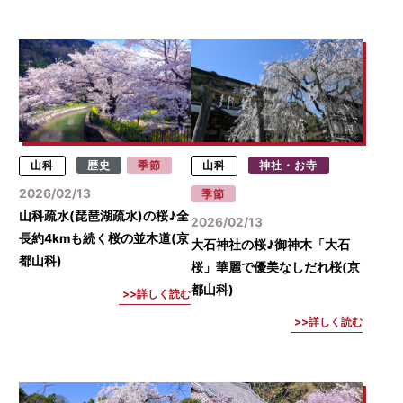
山科
歴史
季節
山科
神社・お寺
2026/02/13
季節
山科疏水(琵琶湖疏水)の桜♪全
2026/02/13
長約4kmも続く桜の並木道(京
大石神社の桜♪御神木「大石
都山科)
桜」華麗で優美なしだれ桜(京
都山科)
詳しく読む
詳しく読む