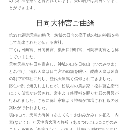
められ福を招くと言われています。天の岩戸は終日くぐるこ
とができます。
日向大神宮ご由緒
第23代顕宗天皇の時代、筑紫の日向の高千穂の峰の神蹟を移
して創建されたと伝わる古社。
古くは日向宮、日向神宮、粟田口神明宮、日岡神明宮とも称
していました。
天智天皇が神田を寄進し、神域の山を日御山（ひのみやま）
と名付け、清和天皇は日向宮の勅額を賜い、醍醐天皇は延喜
の制で官幣社に列し、歴代天皇篤く信仰されてきました。
応仁の乱で焼失しましたが、松坂村の篤志家・松井藤左衛門
により仮宮が造営され、宮中より修理料を賜り社殿の再興が
行われました。さらに徳川家康より神領が加増され社殿の改
築区が行われました。
境内には、天照大御神（あまてらすおおみかみ）を祀る「内
宮(ないく)」と天津彦火瓊々杵尊（あまつひこほににぎのみ
こと）を祀る「外宮(げく)」があり、社殿は伊勢神宮と同じ