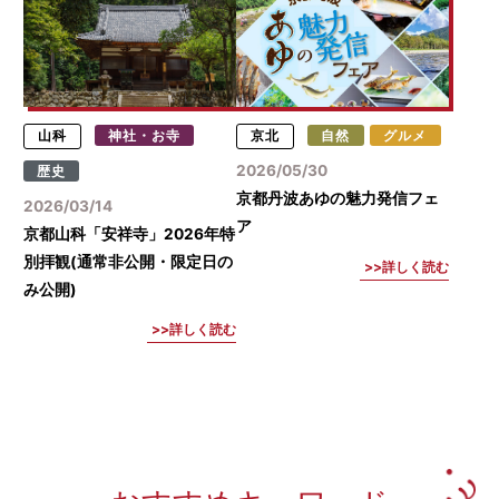
山科
神社・お寺
京北
自然
グルメ
2026/05/30
歴史
京都丹波あゆの魅力発信フェ
2026/03/14
ア
京都山科「安祥寺」2026年特
別拝観(通常非公開・限定日の
詳しく読む
み公開)
詳しく読む