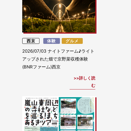
西京
体験
グルメ
2026/07/03
ナイトファーム♪ライト
アップされた畑で京野菜収穫体験
(BNRファーム)西京
詳しく読
む