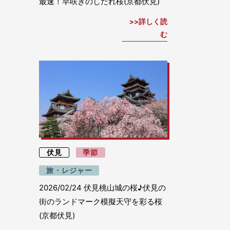
最速！早咲きのしだれ桜(京都伏見)
詳しく読
む
伏見
季節
旅・レジャー
2026/02/24
伏見桃山城の桜♪伏見の
街のランドマーク模擬天守を彩る桜
(京都伏見)