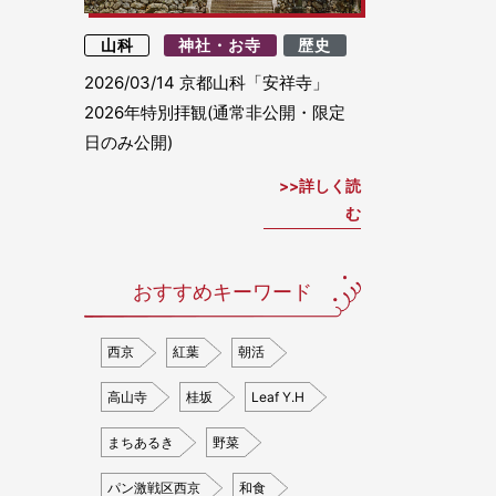
山科
神社・お寺
歴史
2026/03/14
京都山科「安祥寺」
2026年特別拝観(通常非公開・限定
日のみ公開)
詳しく読
む
おすすめキーワード
西京
紅葉
朝活
高山寺
桂坂
Leaf Y.H
まちあるき
野菜
パン激戦区西京
和食