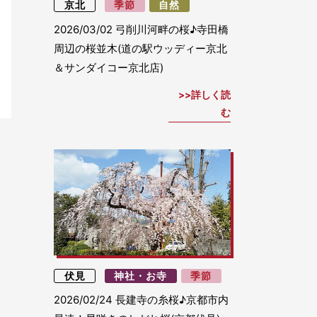
京北
季節
自然
2026/03/02
弓削川河畔の桜♪寺田橋
周辺の桜並木(道の駅ウッディー京北
＆サンダイコー京北店)
詳しく読
む
伏見
神社・お寺
季節
2026/02/24
長建寺の糸桜♪京都市内