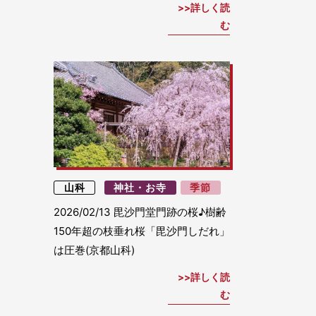
詳しく読
む
山科
神社・お寺
季節
2026/02/13
毘沙門堂門跡の桜♪樹齢
150年超の枝垂れ桜「毘沙門しだれ」
は圧巻(京都山科)
詳しく読
む