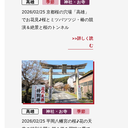
高雄
季節
神社・お寺
2026/02/25
京都桜の穴場「高雄」
でお花見♪桜とミツバツツジ・椿の競
演＆絶景と桜のトンネル
詳しく読
む
高雄
神社・お寺
季節
2026/02/25
平岡八幡宮の桜♪花の天