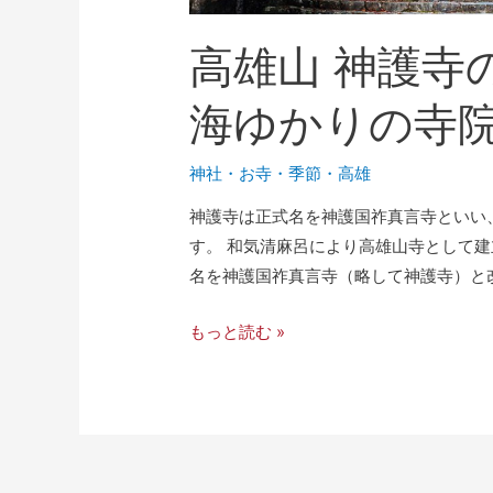
高雄山 神護寺
海ゆかりの寺院
神社・お寺
・
季節
・
高雄
神護寺は正式名を神護国祚真言寺といい、
す。 和気清麻呂により高雄山寺として
名を神護国祚真言寺（略して神護寺）と改
もっと読む »