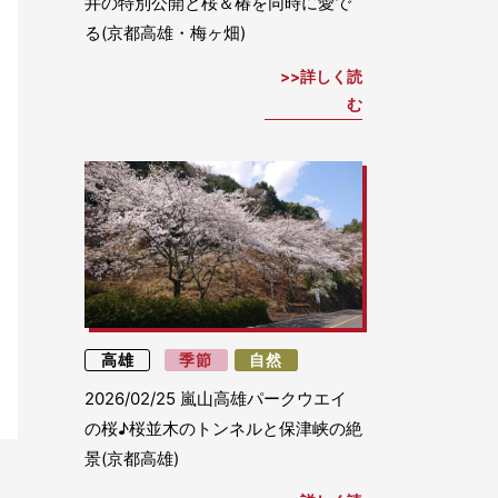
井の特別公開と桜＆椿を同時に愛で
る(京都高雄・梅ヶ畑)
詳しく読
む
高雄
季節
自然
2026/02/25
嵐山高雄パークウエイ
の桜♪桜並木のトンネルと保津峡の絶
景(京都高雄)