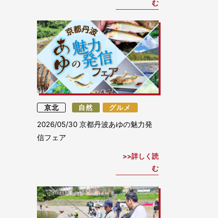
む
京北
自然
グルメ
2026/05/30
京都丹波あゆの魅力発
信フェア
詳しく読
む