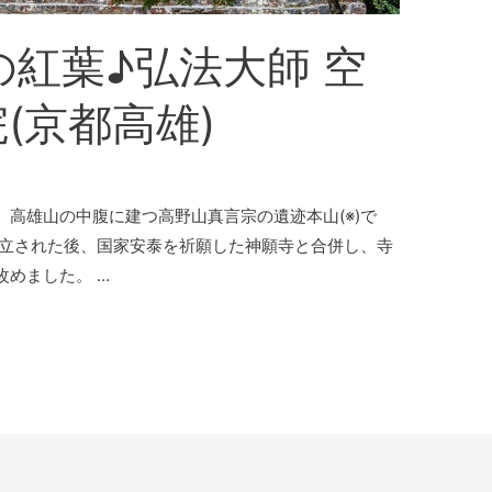
の紅葉♪弘法大師 空
(京都高雄)
高雄山の中腹に建つ高野山真言宗の遺迹本山(※)で
建立された後、国家安泰を祈願した神願寺と合併し、寺
めました。 …