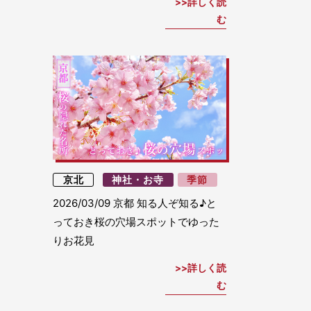
詳しく読
む
京北
神社・お寺
季節
2026/03/09
京都 知る人ぞ知る♪と
っておき桜の穴場スポットでゆった
りお花見
詳しく読
む