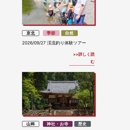
京北
季節
自然
2026/09/27
渓流釣り体験ツアー
詳しく読
む
山科
神社・お寺
歴史