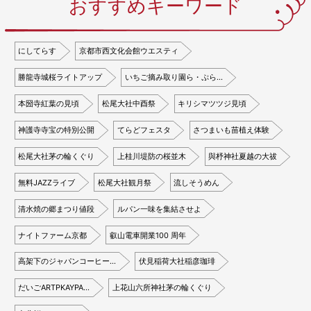
おすすめキーワード
にしてらす
京都市西文化会館ウエスティ
勝龍寺城桜ライトアップ
いちご摘み取り園ら・ぷら…
本圀寺紅葉の見頃
松尾大社中酉祭
キリシマツツジ見頃
神護寺寺宝の特別公開
てらどフェスタ
さつまいも苗植え体験
松尾大社茅の輪くぐり
上桂川堤防の桜並木
與杼神社夏越の大祓
無料JAZZライブ
松尾大社観月祭
流しそうめん
清水焼の郷まつり値段
ルパン一味を集結させよ
ナイトファーム京都
叡山電車開業100 周年
高架下のジャパンコーヒー…
伏見稲荷大社稲彦珈琲
だいごARTPKAYPA…
上花山六所神社茅の輪くぐり