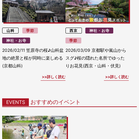
山科
季節
西京
神社・お寺
神社・お寺
季節
2026/02/11
笠原寺の桜♪山科盆
2026/03/09
京都駅や嵐山から
地の絶景と桜が同時に楽しめる
スグ♪桜の隠れた名所でゆった
(京都山科)
りお花見(西京・山科・伏見)
詳しく読む
詳しく読む
おすすめのイベント
EVENTS