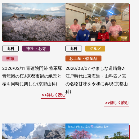
山科
神社・お寺
山科
グルメ
季節
お土産・特産品
2026/02/11
青蓮院門跡 将軍塚
2026/03/07
やましな道晴餅♪
青龍殿の桜♪京都市街の絶景と
江戸時代に東海道・山科四ノ宮
桜を同時に楽しむ(京都山科)
の名物甘味を令和に再現(京都山
科)
詳しく読む
詳しく読む