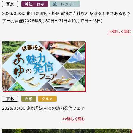
西京
神社・お寺
旅・レジャー
2026/05/30
嵐山東周辺・松尾周辺の寺社などを巡る！まちあるきツ
アーの開催(2026年5月30日〜31日＆10月17日〜18日)
詳しく読む
京北
自然
グルメ
2026/05/30
京都丹波あゆの魅力発信フェア
詳しく読む