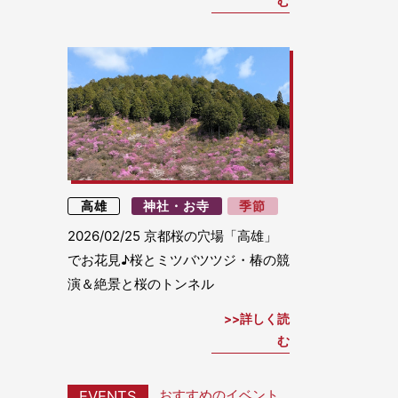
む
高雄
神社・お寺
季節
2026/02/25
京都桜の穴場「高雄」
でお花見♪桜とミツバツツジ・椿の競
演＆絶景と桜のトンネル
詳しく読
む
おすすめのイベント
EVENTS