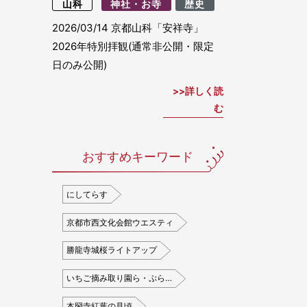
山科
神社・お寺
歴史
2026/03/14
京都山科「安祥寺」
2026年特別拝観(通常非公開・限定
日のみ公開)
詳しく読
む
おすすめキーワード
にしてらす
京都市西文化会館ウエスティ
勝龍寺城桜ライトアップ
いちご摘み取り園ら・ぷら…
本圀寺紅葉の見頃