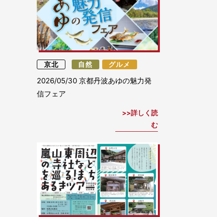
京北
自然
グルメ
2026/05/30
京都丹波あゆの魅力発
信フェア
詳しく読
む