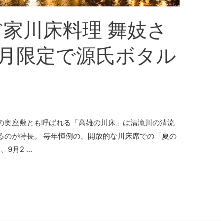
家川床料理 舞妓さ
6月限定で源氏ボタル
の奥座敷とも呼ばれる「高雄の川床」は清滝川の清流
るのが特長。 毎年恒例の、開放的な川床席での「夏の
、9月2 …