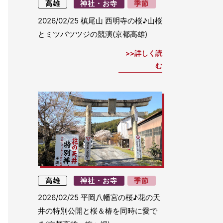
高雄
神社・お寺
季節
2026/02/25
槙尾山 西明寺の桜♪山桜
とミツバツツジの競演(京都高雄)
詳しく読
む
高雄
神社・お寺
季節
2026/02/25
平岡八幡宮の桜♪花の天
井の特別公開と桜＆椿を同時に愛で