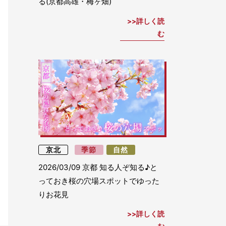
る(京都高雄・梅ヶ畑)
詳しく読
む
京北
季節
自然
2026/03/09
京都 知る人ぞ知る♪と
っておき桜の穴場スポットでゆった
りお花見
詳しく読