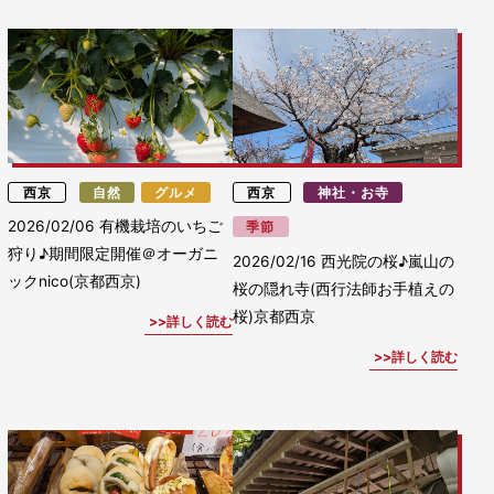
西京
自然
グルメ
西京
神社・お寺
2026/02/06
有機栽培のいちご
季節
狩り♪期間限定開催＠オーガニ
2026/02/16
西光院の桜♪嵐山の
ックnico(京都西京)
桜の隠れ寺(西行法師お手植えの
桜)京都西京
詳しく読む
詳しく読む