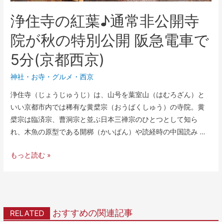
浄住寺の紅葉♪通常非公開寺
院が秋の特別公開 阪急電車で
5分(京都西京)
神社・お寺
・
グルメ
・
西京
浄住寺（じょうじゅうじ）は、山号を葉室山（はむろざん）と
いい京都市内では稀有な黄檗宗（おうばくしゅう）の寺院。黄
檗宗は臨済宗、曹洞宗と並ぶ日本三禅宗のひとつとして知ら
れ、木魚の原型である開梆（かいぱん）や読経時の中国読み …
もっと読む »
おすすめの関連記事
RELATED