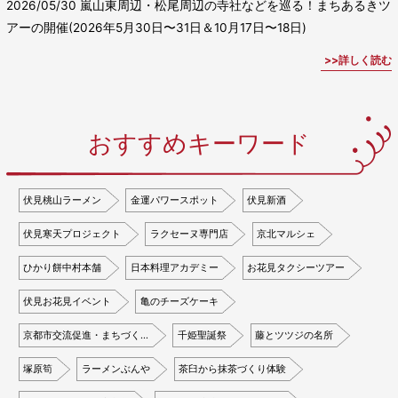
2026/05/30
嵐山東周辺・松尾周辺の寺社などを巡る！まちあるきツ
アーの開催(2026年5月30日〜31日＆10月17日〜18日)
詳しく読む
おすすめキーワード
伏見桃山ラーメン
金運パワースポット
伏見新酒
伏見寒天プロジェクト
ラクセーヌ専門店
京北マルシェ
ひかり餅中村本舗
日本料理アカデミー
お花見タクシーツアー
伏見お花見イベント
亀のチーズケーキ
京都市交流促進・まちづく…
千姫聖誕祭
藤とツツジの名所
塚原筍
ラーメンぶんや
茶臼から抹茶づくり体験