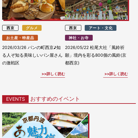
西京
グルメ
西京
アート・文化
お土産・特産品
神社・お寺
2026/03/26
パンの町西京♪知
2026/05/22
松尾大社「風鈴祈
る人ぞ知る美味しいパン屋さん
願」境内を彩る800個の風鈴(京
の激戦区
都西京)
詳しく読む
詳しく読む
おすすめのイベント
EVENTS