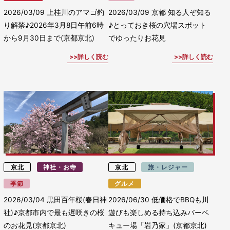
2026/03/09
上桂川のアマゴ釣
2026/03/09
京都 知る人ぞ知る
り解禁♪2026年3月8日午前6時
♪とっておき桜の穴場スポット
から9月30日まで(京都京北)
でゆったりお花見
詳しく読む
詳しく読む
京北
神社・お寺
京北
旅・レジャー
季節
グルメ
2026/03/04
黒田百年桜(春日神
2026/06/30
低価格でBBQも川
社)♪京都市内で最も遅咲きの桜
遊びも楽しめる持ち込みバーベ
のお花見(京都京北)
キュー場「岩乃家」(京都京北)