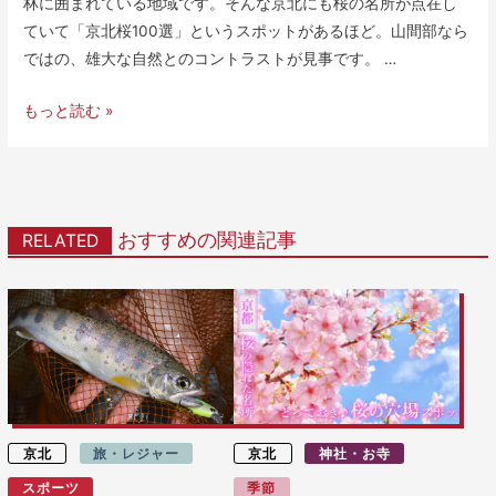
林に囲まれている地域です。そんな京北にも桜の名所が点在し
ていて「京北桜100選」というスポットがあるほど。山間部なら
ではの、雄大な自然とのコントラストが見事です。 …
もっと読む »
おすすめの関連記事
RELATED
京北
旅・レジャー
京北
神社・お寺
スポーツ
季節