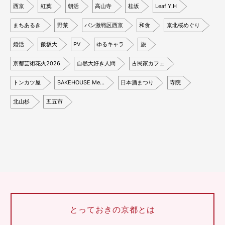
西京
紅葉
朝活
高山寺
桂坂
Leaf Y.H
まちあるき
野菜
パン激戦区西京
和食
京北桜めぐり
婚活
飯坂大
PV
ゆるキャラ
旅
京都芸術花火2026
自然大好き人間
古民家カフェ
トンカツ屋
BAKEHOUSE Me…
日本酒まつり
寺院
北山杉
五五市
とっておきの京都とは