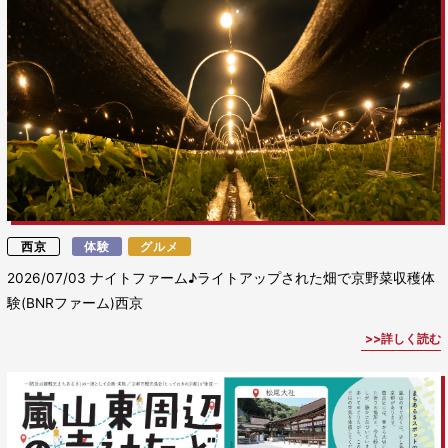
西京
体験
グルメ
2026/07/03
ナイトファーム♪ライトアップされた畑で京野菜収穫体
験(BNRファーム)西京
詳しく読む