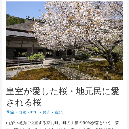
皇室が愛した桜・地元民に愛
される桜
季節
・
自然
・
神社・お寺
・
京北
山深い場所に位置する京北町。町の面積の90%が森という、森