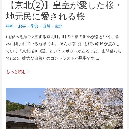
【京北②】皇室が愛した桜・
地元民に愛される桜
神社・お寺
・
季節
・
自然
・
京北
山深い場所に位置する京北町。町の面積の90%が森という、森
林に囲まれている地域です。 そんな京北にも桜の名所が点在し
ていて「京北桜100選」というスポットがあるほど。山間部なら
ではの、雄大な自然とのコントラストが見事です …
もっと読む »