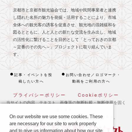
京都市と京都市観光協会では、地域や民間事業者と連携
し隠れた名所の魅力を発掘・活用することにより、市域
全体への観光客の誘客を促進させ、観光地の混雑緩和を
図るとともに、人と人との新たな交流を生み出し、地域
の活性化に繋げることを目的として「とっておきの京都
～定番のその先へ～」プロジェクトに取り組んでいま
す。
記事・イベントを投
お問い合わせ／ロゴマーク・
稿したい方へ
動画をご利用の方へ
プライバシーポリシー
Cookieポリシー
当サイトの内容、テキスト、画像等の無断転載・無断使用を固く
禁じます。
On our website we use some cookies. These
※ 本ホームページの運営は宿泊税を活用しております。
are necessary for our site to work properly
and to give us information about how our site