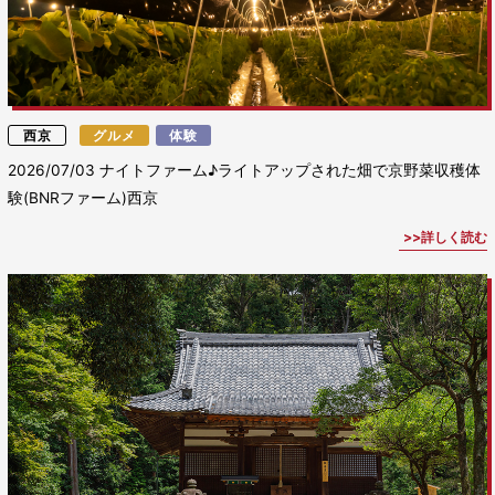
西京
グルメ
体験
2026/07/03
ナイトファーム♪ライトアップされた畑で京野菜収穫体
験(BNRファーム)西京
詳しく読む