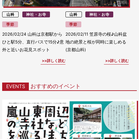
山科
神社・お寺
山科
神社・お寺
季節
季節
2026/02/24
山科は京都駅から
2026/02/11
笠原寺の桜♪山科盆
ひと駅5分、直行バスで15分♪意
地の絶景と桜が同時に楽しめる
外と近いお花見スポット
(京都山科)
詳しく読む
詳しく読む
おすすめのイベント
EVENTS