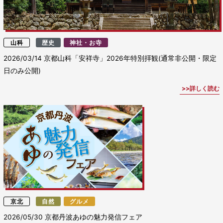
山科
歴史
神社・お寺
2026/03/14
京都山科「安祥寺」2026年特別拝観(通常非公開・限定
日のみ公開)
詳しく読む
京北
自然
グルメ
2026/05/30
京都丹波あゆの魅力発信フェア