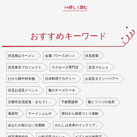
詳しく読む
おすすめキーワード
伏見桃山ラーメン
金運パワースポット
伏見新酒
伏見寒天プロジェクト
ラクセーヌ専門店
京北マルシェ
ひかり餅中村本舗
日本料理アカデミー
お花見タクシーツアー
伏見お花見イベント
亀のチーズケーキ
京都市交流促進・まちづく…
千姫聖誕祭
藤とツツジの名所
塚原筍
ラーメンぶんや
茶臼から抹茶づくり体験
あなたの知らない京都旅
わたしは未来のインテリア…
伏見酒造組合
山科元気マルシェ
イズミヤ六地蔵店