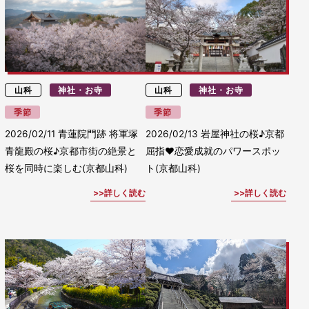
山科
神社・お寺
山科
神社・お寺
季節
季節
2026/02/11
青蓮院門跡 将軍塚
2026/02/13
岩屋神社の桜♪京都
青龍殿の桜♪京都市街の絶景と
屈指♥恋愛成就のパワースポッ
桜を同時に楽しむ(京都山科)
ト(京都山科)
詳しく読む
詳しく読む