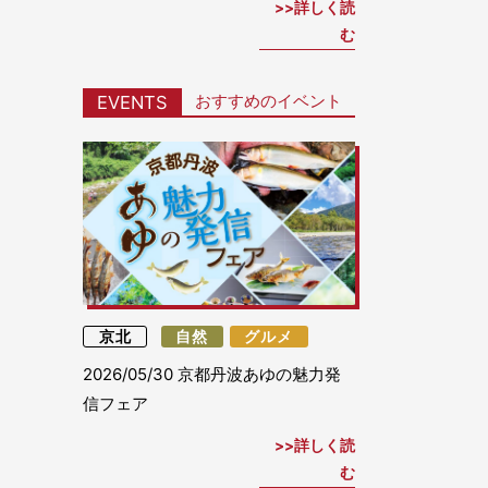
詳しく読
む
おすすめのイベント
EVENTS
京北
自然
グルメ
2026/05/30
京都丹波あゆの魅力発
信フェア
詳しく読
む