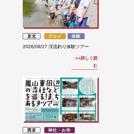
京北
グルメ
体験
2026/09/27
渓流釣り体験ツアー
詳しく読
む
西京
神社・お寺