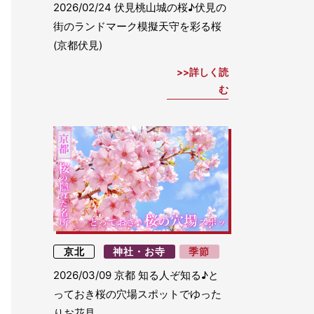
2026/02/24
伏見桃山城の桜♪伏見の
街のランドマーク模擬天守を彩る桜
(京都伏見)
詳しく読
む
京北
神社・お寺
季節
2026/03/09
京都 知る人ぞ知る♪と
っておき桜の穴場スポットでゆった
りお花見