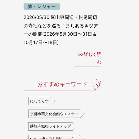
旅・レジャー
2026/05/30
嵐山東周辺・松尾周辺
の寺社などを巡る！まちあるきツア
ーの開催(2026年5月30日〜31日＆
10月17日〜18日)
詳しく読
む
おすすめキーワード
にしてらす
京都市西文化会館ウエスティ
勝龍寺城桜ライトアップ
いちご摘み取り園ら・ぷら…