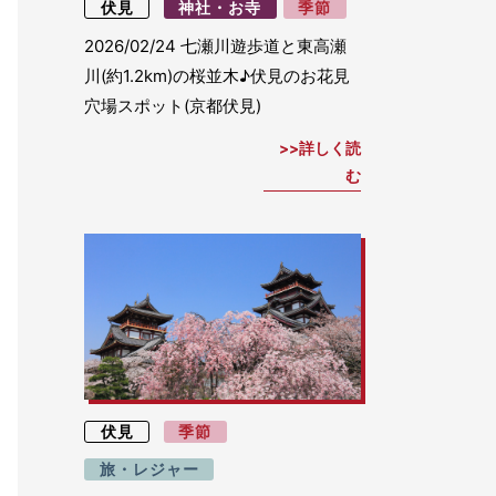
伏見
神社・お寺
季節
2026/02/24
七瀬川遊歩道と東高瀬
川(約1.2km)の桜並木♪伏見のお花見
穴場スポット(京都伏見)
詳しく読
む
伏見
季節
旅・レジャー