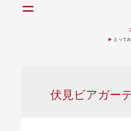
とって
伏見ビアガー