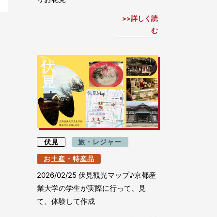
詳しく読
む
伏見
旅・レジャー
お土産・特産品
2026/02/25
伏見観光マップ♪京都産
業大学の学生が実際に行って、見
て、体験して作成