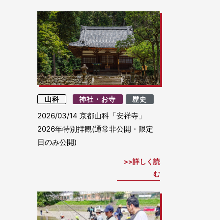
山科
神社・お寺
歴史
2026/03/14
京都山科「安祥寺」
2026年特別拝観(通常非公開・限定
日のみ公開)
詳しく読
む