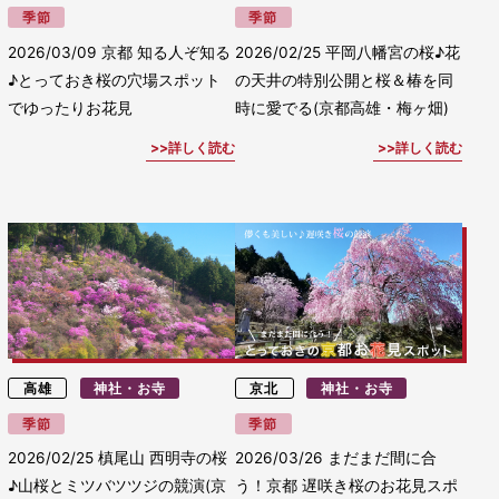
季節
季節
2026/03/09
京都 知る人ぞ知る
2026/02/25
平岡八幡宮の桜♪花
♪とっておき桜の穴場スポット
の天井の特別公開と桜＆椿を同
でゆったりお花見
時に愛でる(京都高雄・梅ヶ畑)
詳しく読む
詳しく読む
高雄
神社・お寺
京北
神社・お寺
季節
季節
2026/02/25
槙尾山 西明寺の桜
2026/03/26
まだまだ間に合
♪山桜とミツバツツジの競演(京
う！京都 遅咲き桜のお花見スポ