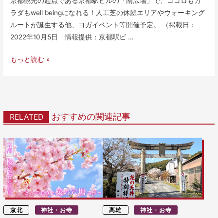
京都観光の起点である京都駅ビルの「南広場」で、ココロもカ
ラダもwell beingになれる！人工芝の休憩エリアやウォーキング
ルートが誕生する他、ヨガイベント等開催予定。 （掲載日：
2022年10月5日 情報提供：京都駅ビ …
もっと読む »
おすすめの関連記事
RELATED
京北
神社・お寺
高雄
神社・お寺