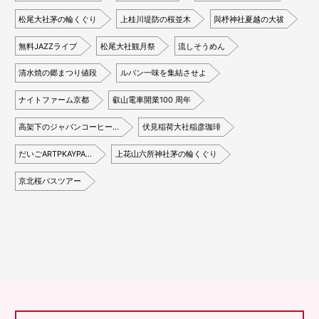
松尾大社茅の輪くぐり
上桂川堤防の桜並木
與杼神社夏越の大祓
無料JAZZライブ
松尾大社観月祭
流しそうめん
清水焼の郷まつり値段
ルパン一味を集結させよ
ナイトファーム京都
叡山電車開業100 周年
高架下のジャパンコーヒー…
伏見稲荷大社稲彦珈琲
だいごARTPKAYPA…
上花山六所神社茅の輪くぐり
京北桜バスツアー