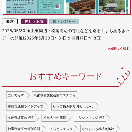
西京
神社・お寺
旅・レジャー
2026/05/30
嵐山東周辺・松尾周辺の寺社などを巡る！まちあるきツ
アーの開催(2026年5月30日〜31日＆10月17日〜18日)
詳しく読む
おすすめキーワード
にしてらす
京都市西文化会館ウエスティ
勝龍寺城桜ライトアップ
いちご摘み取り園ら・ぷら…
本圀寺紅葉の見頃
松尾大社中酉祭
キリシマツツジ見頃
神護寺寺宝の特別公開
てらどフェスタ
さつまいも苗植え体験