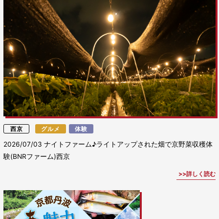
西京
グルメ
体験
2026/07/03
ナイトファーム♪ライトアップされた畑で京野菜収穫体
験(BNRファーム)西京
詳しく読む