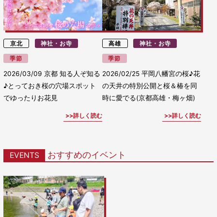
京北
神社・お寺
高雄
神社・お寺
季節
季節
2026/03/09
京都 知る人ぞ知る
2026/02/25
平岡八幡宮の桜♪花
♪とっておき桜の穴場スポット
の天井の特別公開と桜＆椿を同
でゆったりお花見
時に愛でる(京都高雄・梅ヶ畑)
詳しく読む
詳しく読む
おすすめのイベント
EVENTS