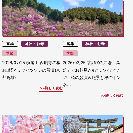
高雄
神社・お寺
高雄
神社・お寺
季節
季節
2026/02/25
槙尾山 西明寺の桜
2026/02/25
京都桜の穴場「高
♪山桜とミツバツツジの競演(京
雄」でお花見♪桜とミツバツツ
都高雄)
ジ・椿の競演＆絶景と桜のトン
ネル
詳しく読む
詳しく読む