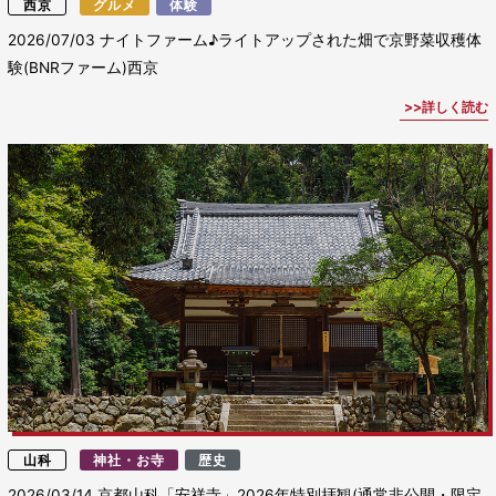
西京
グルメ
体験
2026/07/03
ナイトファーム♪ライトアップされた畑で京野菜収穫体
験(BNRファーム)西京
詳しく読む
山科
神社・お寺
歴史
2026/03/14
京都山科「安祥寺」2026年特別拝観(通常非公開・限定