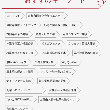
にしてらす
京都市西文化会館ウエスティ
勝龍寺城桜ライトアップ
いちご摘み取り園ら・ぷら…
本圀寺紅葉の見頃
松尾大社中酉祭
キリシマツツジ見頃
神護寺寺宝の特別公開
てらどフェスタ
さつまいも苗植え体験
松尾大社茅の輪くぐり
上桂川堤防の桜並木
與杼神社夏越の大祓
無料JAZZライブ
松尾大社観月祭
流しそうめん
清水焼の郷まつり値段
ルパン一味を集結させよ
ナイトファーム京都
叡山電車開業100 周年
高架下のジャパンコーヒー…
伏見稲荷大社稲彦珈琲
だいごARTPKAYPA…
上花山六所神社茅の輪くぐり
京北桜バスツアー